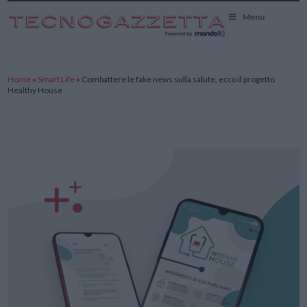
TecnoGazzetta
Menu
Home
»
Smart Life
»
Combattere le fake news sulla salute, ecco il progetto
Healthy House