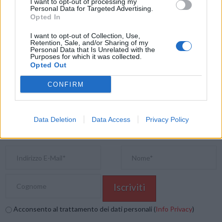
I want to opt-out of processing my
Personal Data for Targeted Advertising.
Opted In
Condividi questo articolo:
I want to opt-out of Collection, Use,
Retention, Sale, and/or Sharing of my
E-mail
LinkedIn
Facebook
X
Personal Data that Is Unrelated with the
Purposes for which it was collected.
Mastodon
Telegram
WhatsApp
Opted Out
CONFIRM
Stampa
Altro
Vuoi ricevere gli aggiornamenti delle news di TecnoGazzetta?
Data Deletion
Data Access
Privacy Policy
Inserisci nome ed indirizzo E-Mail:
Acconsento al trattamento dei dati personali (
Info Privacy
)