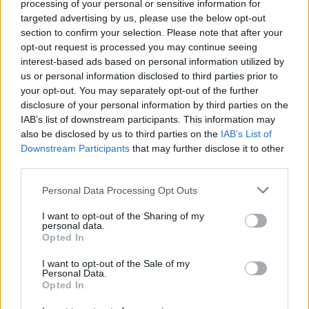
professionisti.
processing of your personal or sensitive information for
targeted advertising by us, please use the below opt-out
section to confirm your selection. Please note that after your
L’obiettivo per il 2023 è di pubblicare sulla piattaforma almeno 150
opt-out request is processed you may continue seeing
webinar, trattando 20 tematiche diverse e permettendo agli utenti di
interest-based ads based on personal information utilized by
rimanere sempre aggiornati sulle proprie patologie.
us or personal information disclosed to third parties prior to
your opt-out. You may separately opt-out of the further
disclosure of your personal information by third parties on the
Healthy House
non si ferma solo alla divulgazione di webinar, ma
IAB’s list of downstream participants. This information may
permetterà a chiunque voglia farlo, di contattare il professionista e
also be disclosed by us to third parties on the
IAB’s List of
di essere seguito personalmente sul proprio stato di salute.
Downstream Participants
that may further disclose it to other
third parties.
Il più grosso progetto in cantiere consisterà nell’organizzare delle
Personal Data Processing Opt Outs
Live house direttamente sulla piattaforma, organizzando interviste
I want to opt-out of the Sharing of my
con 4-5 professionisti complementari e con un tema comune.
personal data.
Opted In
Queste live saranno sempre gratuite e chiunque potrà seguire in
I want to opt-out of the Sale of my
completa autonomia le indicazioni e consigli, espressi dai medici.
Personal Data.
Opted In
Il progetto nel 2024 si espanderà all’estero, partendo dalla Spagna,
Inghilterra e successivamente in Francia