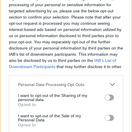
atleti, amplificate attraverso contenuti fotografici e video girati con
processing of your personal or sensitive information for
Redmi Note 12 Series.
targeted advertising by us, please use the below opt-out
section to confirm your selection. Please note that after your
Condividi questo articolo:
opt-out request is processed you may continue seeing
E-mail
LinkedIn
Facebook
X
interest-based ads based on personal information utilized by
us or personal information disclosed to third parties prior to
Mastodon
Telegram
WhatsApp
your opt-out. You may separately opt-out of the further
disclosure of your personal information by third parties on the
Stampa
Altro
IAB’s list of downstream participants. This information may
also be disclosed by us to third parties on the
IAB’s List of
Downstream Participants
that may further disclose it to other
Vuoi ricevere gli aggiornamenti delle news di TecnoGazzetta?
third parties.
Inserisci nome ed indirizzo E-Mail:
Personal Data Processing Opt Outs
I want to opt-out of the Sharing of my
personal data.
Opted In
I want to opt-out of the Sale of my
Personal Data.
Opted In
Acconsento al trattamento dei dati personali (
Info Privacy
)