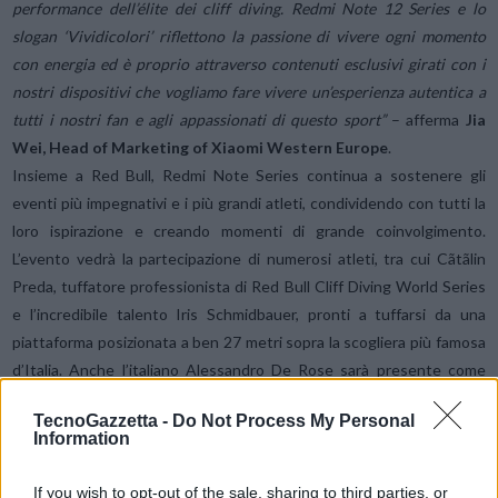
performance dell’élite dei cliff diving. Redmi Note 12 Series e lo
slogan ‘Vividicolori’ riflettono la passione di vivere ogni momento
con energia ed è proprio attraverso contenuti esclusivi girati con i
nostri dispositivi che vogliamo fare vivere un’esperienza autentica a
tutti i nostri fan e agli appassionati di questo sport”
– afferma
Jia
Wei, Head of Marketing of Xiaomi Western Europe
.
Insieme a Red Bull, Redmi Note Series continua a sostenere gli
eventi più impegnativi e i più grandi atleti, condividendo con tutti la
loro ispirazione e creando momenti di grande coinvolgimento.
L’evento vedrà la partecipazione di numerosi atleti, tra cui Cãtãlin
Preda, tuffatore professionista di Red Bull Cliff Diving World Series
e l’incredibile talento Iris Schmidbauer, pronti a tuffarsi da una
piattaforma posizionata a ben 27 metri sopra la scogliera più famosa
d’Italia. Anche l’italiano Alessandro De Rose sarà presente come
ambassador dell’evento Xiaomi per incontrare i fan ed esibirsi a
TecnoGazzetta -
Do Not Process My Personal
margine della competizione. Le incredibili performance saranno
Information
accompagnate da attività in loco volte a coinvolgere community e
fan, in modo che possano provare in prima persona l’emozione degli
If you wish to opt-out of the sale, sharing to third parties, or