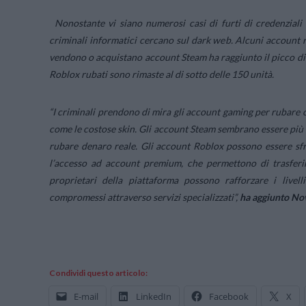
Nonostante vi siano numerosi casi di furti di credenziali
criminali informatici cercano sul dark web. Alcuni account r
vendono o acquistano account Steam ha raggiunto il picco di c
Roblox rubati sono rimaste al di sotto delle 150 unità.
“
I criminali prendono di mira gli account gaming per rubare og
come le costose skin. Gli account Steam sembrano essere più in
rubare denaro reale. Gli account Roblox possono essere sfru
l’accesso ad account premium, che permettono di trasferire
proprietari della piattaforma possono rafforzare i live
compromessi attraverso servizi specializzati”
,
ha aggiunto No
Condividi questo articolo:
E-mail
LinkedIn
Facebook
X