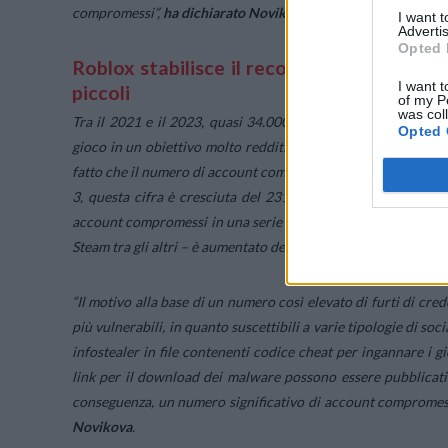
compromessi
”,
ha dichiarato Novikova
.
I want 
Advertis
Opted 
Roblox stabilisce il record di credenzial
I want t
piccoli
of my P
was col
Tra il 2021 e il 2023, quasi 34.000.000 di credenziali di 
Opted 
gioco in un obiettivo molto redditizio per i criminali informa
fatto che il numero di account compromessi per questo popol
3, questa cifra è cresciuta del 231%, passando da circa 4.
account compromessi in una serie di altre 11 piattaforme o gi
Steam tra gli altri – è aumentato del 112% dal 2021.
“
Il motivo alla base di un numero così elevato di furti di cred
più vulnerabili, in quanto suscettibili a varie tipologie di so
infostealer in file contenenti codice cheat per ingannare i g
link per il download dei malware possono essere pubblicati
conseguenza, un numero significativo di account compromessi
Novikova
.