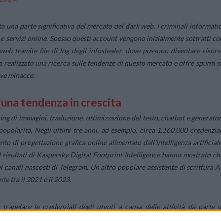
 una parte significativa del mercato del dark web. I criminali informatic
 servizi online. Spesso questi account vengono inizialmente sottratti co
eb tramite file di log degli infostealer, dove possono diventare risors
ha realizzato una ricerca sulle tendenze di questo mercato e offre spunti s
ive minacce.
 è una tendenza in crescita
diting di immagini, traduzione, ottimizzazione del testo, chatbot e generator
polarità. Negli ultimi tre anni, ad esempio, circa 1.160.000 credenzial
o di progettazione grafica online alimentato dall’intelligenza artificiale
 risultati di Kaspersky Digital Footprint Intelligence hanno mostrato ch
canali nascosti di Telegram. Un altro popolare assistente di scrittura AI
te tra il 2021 e il 2023.
rapelare le credenziali degli utenti a causa delle attività da parte d
nda, tra cui ChatGPT, sono state compromesse tra il 2021 e il 2023 e trovat