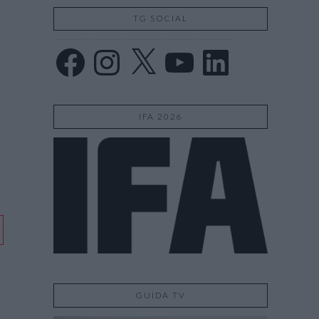
TG SOCIAL
Facebook
Instagram
X
YouTube
LinkedIn
IFA 2026
GUIDA TV