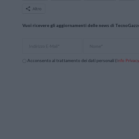
Altro
Vuoi ricevere gli aggiornamenti delle news di TecnoGazze
Acconsento al trattamento dei dati personali (
Info Privac