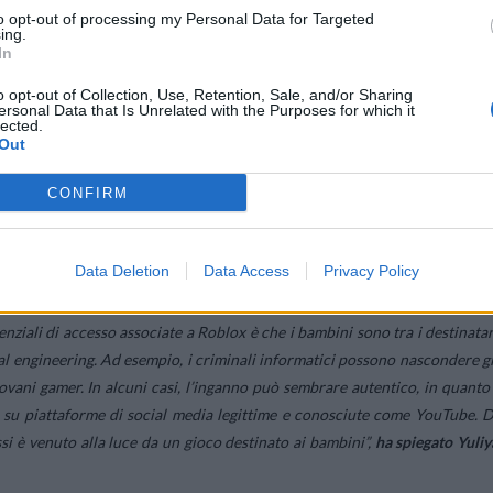
to opt-out of processing my Personal Data for Targeted
ing.
In
i compromesse e rappresenta una minaccia per i pi
o opt-out of Collection, Use, Retention, Sale, and/or Sharing
ersonal Data that Is Unrelated with the Purposes for which it
lected.
Roblox sono state compromesse e pubblicate sul dark web, trasformando i
Out
tici che utilizzano malware per il furto di informazioni. È preoccupante i
are gioco per bambini sia aumentato gradualmente ogni anno: negli ultim
CONFIRM
700.000 nel 2021 a 15.500.000 nel 2023. In generale, il numero medio d
ochi noti scelti casualmente – Twitch, Electronic Arts, Sony PlayStation 
Data Deletion
Data Access
Privacy Policy
enziali di accesso associate a Roblox è che i bambini sono tra i destinatar
cial engineering. Ad esempio, i criminali informatici possono nascondere gl
iovani gamer. In alcuni casi, l’inganno può sembrare autentico, in quanto 
 su piattaforme di social media legittime e conosciute come YouTube. D
 è venuto alla luce da un gioco destinato ai bambini
”,
ha spiegato Yuliy