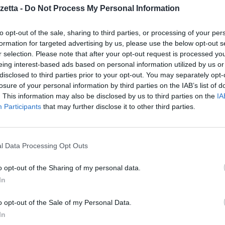
etta -
Do Not Process My Personal Information
ozione massiccia dei chatbot, il numero di login e password trapelate 
dente, raggiungendo circa 664.000.
to opt-out of the sale, sharing to third parties, or processing of your per
formation for targeted advertising by us, please use the below opt-out s
l’attività degli infostealer, una forma specializzata di malware progettat
r selection. Please note that after your opt-out request is processed y
ndita sul dark web o altre attività dannose. Sia i dispositivi personali ch
eing interest-based ads based on personal information utilized by us or
disclosed to third parties prior to your opt-out. You may separately opt-
raverso e-mail o siti web di phishing, siti pubblici con contenuti dannosi 
losure of your personal information by third parties on the IAB’s list of
y Digital Footprint Intelligence
.
. This information may also be disclosed by us to third parties on the
IA
Participants
that may further disclose it to other third parties.
 mercato del dark web per le credenziali può essere analizzato dal punto d
ndo il numero di post in cui gli attori delle minacce offrono o tentano d
iali compromesse. La richiesta di account ChatGPT da parte dei criminal
l Data Processing Opt Outs
rilascio della quarta versione del chatbot. Da allora, si è stabilizzata all
o opt-out of the Sharing of my personal data.
In
rà costante. L’importanza di soluzioni sicure per la salvaguardia degl
o opt-out of the Sale of my Personal Data.
cendo sia per i privati che per le aziende. Ad esempio, la nostra soluzion
In
aziende nel caso in cui gli utenti dei loro strumenti online siano stat