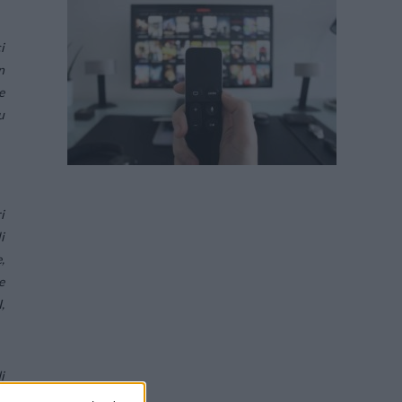
i
n
e
u
i
i
,
e
,
i
e