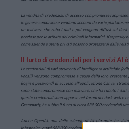
La vendita di credenziali di accesso compromesse rappresenta
in genere comprano e vendono account da varie piattaforme e
un malware che ruba i dati e poi vengono diffusi sul dark w
preziose per le attività dei criminali informatici. Kaspersky 
come aziende e utenti privati possono proteggersi dalle relat
Il furto di credenziali per i servizi AI
Le credenziali di vari strumenti di intelligenza artificiale (e
vocali) vengono compromesse a causa della loro crescente po
(login e password) di accesso all’applicazione Canva, strument
sono state compromesse con malware, che ha rubato i dati. I
queste credenziali sono apparse nei forum del dark web e nei 
Grammarly, ha subito il furto di circa 839.000 credenziali uten
Anche OpenAI, una delle aziende di AI più note, ha visto t
infostealer: quasi 688.000 credenziali per i servizi dell’azie