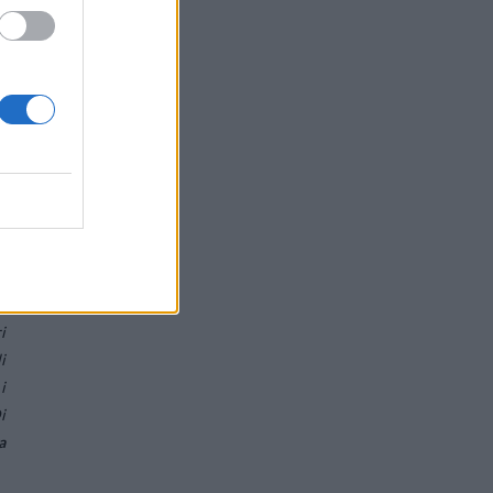
ù
l
l
i
i
e
i
i
i
i
a