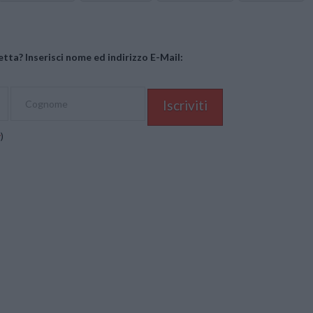
tta? Inserisci nome ed indirizzo E-Mail:
y
)