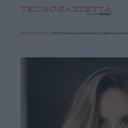
TecnoGazzetta
Home
»
Smart Life
»
Oltre 36 milioni di credenziali AI e gaming comprom