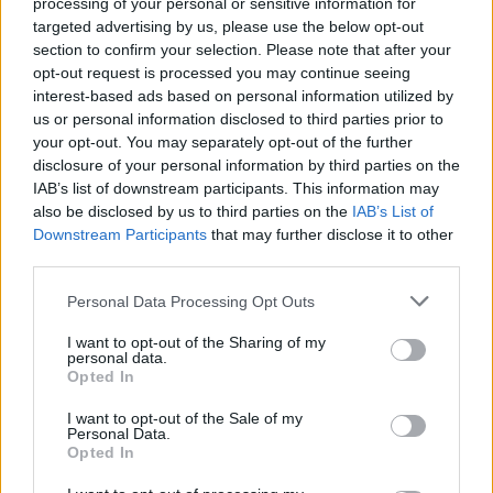
processing of your personal or sensitive information for
grazie a BBC Studios e
Amazon
, ho l’occasione di portarla proprio in
targeted advertising by us, please use the below opt-out
section to confirm your selection. Please note that after your
quella direzione. Ho coinvolto meravigliosi collaboratori e John
opt-out request is processed you may continue seeing
Finnemore, è salito a bordo per portare il testimone insieme a me. Ci
interest-based ads based on personal information utilized by
sono moltissime domande che le persone hanno fatto riguardo a ciò
us or personal information disclosed to third parties prior to
che è successo dopo (e anche a ciò che è successo prima) ai nostri
your opt-out. You may separately opt-out of the further
angelo e demone preferiti. Ed ecco le risposte in cui speravate.
disclosure of your personal information by third parties on the
IAB’s list of downstream participants. This information may
Torneremo a Soho per svelare, attraverso viaggi nel tempo e nello
also be disclosed by us to third parties on the
IAB’s List of
spazio, un mistero che ha inizio con un angelo che se ne va in giro per
Downstream Participants
that may further disclose it to other
Soho senza memoria
”.
third parties.
Personal Data Processing Opt Outs
Douglas Mackinnon
ha aggiunto: “
Portare Good Omens nella mia
patria in Scozia per girare una seconda stagione è per me un sogno
I want to opt-out of the Sharing of my
personal data.
che si realizza. E con Michael Sheen e David Tennant nuovamente nei
Opted In
ruoli di Azraphel e Crowley abbiamo realmente un angelo e un
demone al nostro fianco”.
I want to opt-out of the Sale of my
Personal Data.
Opted In
Rob Wilkins
ha affermato: “T
erry e Neil hanno sempre saputo che