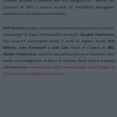
Crowley tornano a condurre una vita tranquilla tra i mortali nel
quartiere di Soho a Londra, quando un inaspettato messaggero
presenta loro un mistero sorprendente.
Neil Gaiman
prosegue nel suo ruolo di executive producer e sarà co-
showrunner al fianco dell’executive producer
Douglas Mackinnon
,
che ricoprirà nuovamente anche il ruolo di regista. Anche
Rob
Wilkins, John Finnemore
e
Josh Cole
, Head of Comedy di
BBC
Studios Productions
, saranno executive producer, e Finnemore sarà
anche co-sceneggiatore al fianco di Gaiman.
Good Omens
è basata
sull’amatissimo
romanzo best seller internazionale ‘Good Omens’ di
Terry Pratchett (
Hogfather
) e Gaiman
.