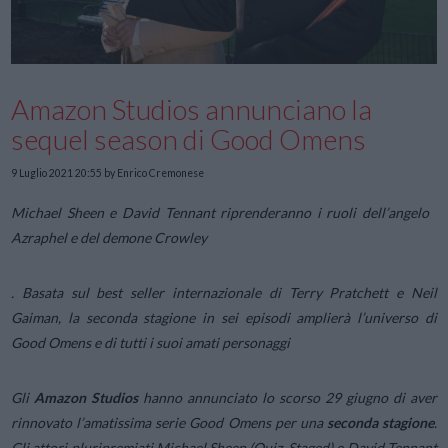
Amazon Studios annunciano la
sequel season di Good Omens
9 Luglio 2021 20:55
by Enrico Cremonese
Michael Sheen e David Tennant riprenderanno i ruoli dell’angelo
Azraphel e del demone Crowley
.
Basata sul best seller internazionale di Terry Pratchett e Neil
Gaiman, la seconda stagione in sei episodi amplierà l’universo di
Good Omens e di tutti i suoi amati personaggi
Gli
Amazon
Studios
hanno annunciato lo scorso 29 giugno di aver
rinnovato l’amatissima serie
Good Omens
per una
seconda stagione
.
Gli attori pluripremiati Michael Sheen (
Quiz, Staged
) e David Tennant