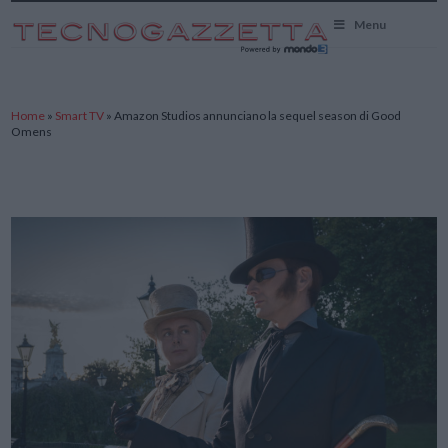
TecnoGazzetta
Menu
Home
»
Smart TV
»
Amazon Studios annunciano la sequel season di Good
Omens