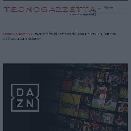
TecnoGazzetta
Menu
Home
»
Smart TV
»
DAZN nei locali commerciali con TIMVISION, l’offerta
dedicata a bar e ristoranti