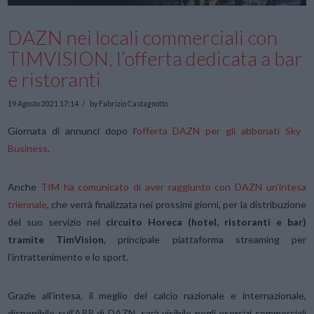
DAZN nei locali commerciali con
TIMVISION, l’offerta dedicata a bar
e ristoranti
19 Agosto 2021 17:14
by Fabrizio Castagnotto
Giornata di annunci dopo l’
offerta DAZN per gli abbonati Sky
Business
.
Anche
TIM ha comunicato di aver raggiunto con DAZN un’intesa
triennale
, che verrà finalizzata nei prossimi giorni, per la distribuzione
del suo servizio nel
circuito Horeca (hotel, ristoranti e bar)
tramite TimVision
, principale piattaforma streaming per
l’intrattenimento e lo sport.
Grazie all’intesa, il meglio del calcio nazionale e internazionale,
disponibile sull’APP di DAZN, sarà visibile negli esercizi commerciali