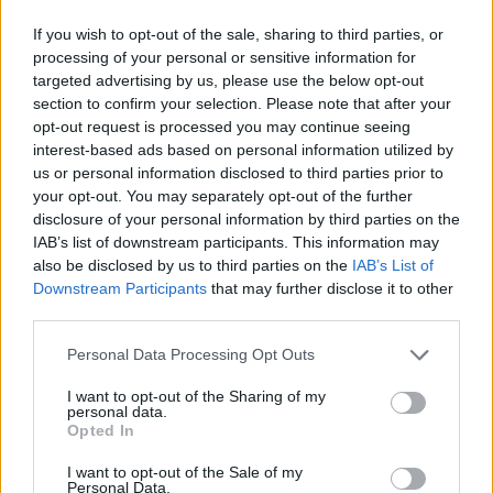
TimVision si conferma così la piattaforma streaming più ricca sul
mercato, grazie alla strategia basata sul modello di aggregazione dei
If you wish to opt-out of the sale, sharing to third parties, or
migliori prodotti televisivi a breve disponibile anche nei locali
processing of your personal or sensitive information for
targeted advertising by us, please use the below opt-out
commerciali
section to confirm your selection. Please note that after your
opt-out request is processed you may continue seeing
interest-based ads based on personal information utilized by
Condividi questo articolo:
us or personal information disclosed to third parties prior to
your opt-out. You may separately opt-out of the further
E-mail
LinkedIn
Facebook
X
disclosure of your personal information by third parties on the
IAB’s list of downstream participants. This information may
Mastodon
Telegram
WhatsApp
also be disclosed by us to third parties on the
IAB’s List of
Downstream Participants
that may further disclose it to other
Stampa
Altro
third parties.
Vuoi ricevere gli aggiornamenti delle news di TecnoGazzetta?
Personal Data Processing Opt Outs
Inserisci nome ed indirizzo E-Mail:
I want to opt-out of the Sharing of my
personal data.
Opted In
I want to opt-out of the Sale of my
Personal Data.