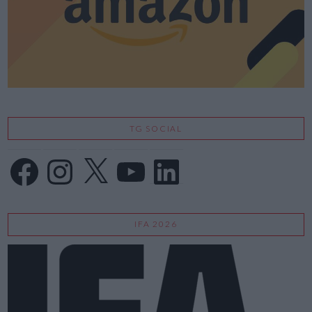
TG SOCIAL
Facebook
Instagram
X
YouTube
LinkedIn
IFA 2026