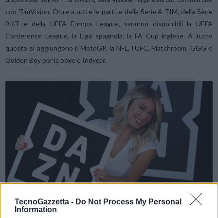
con TimVision. Oltre a tutte le partite della Serie A TIM, della Serie
BKT e della UEFA Europa League, saranno disponibili la UEFA
Conference League, la Liga spagnola, la FA Cup inglese. A tutto
questo si aggiungono il MotoGP, la NFL, l’UFC, Matchroom, GGG e
Golden Boy per la boxe e Indycar.
TecnoGazzetta -
Do Not Process My Personal
Information