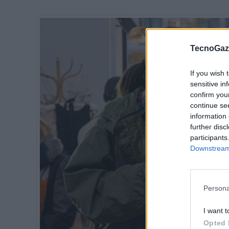
TecnoGazz
If you wish 
sensitive in
confirm you
continue se
information 
further disc
participants
Downstream 
Persona
I want t
Opted 