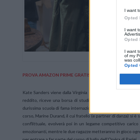
I want t
Opted 
I want 
Advertis
Opted 
I want t
of my P
L TO R: DIANA SILVERS AN
was col
Opted 
PROVA AMAZON PRIME GRATIS
Kate Sanders viene dalla Virginia ed è un’aspirante baller
reddito, riceve una borsa di studio per frequentare una prest
durissima scuola di fama internazionale, la sua sicurezza e 
corso, Marine Durand, il cui fratello (e partner di danza) si è
conflittuale, evolverà poi in un legame competitivo carico d
emozionanti, mentre le due ragazze metteranno in gioco ogni c
per entrare a far parte del corpo di ballo dell’Opéra di Parigi.