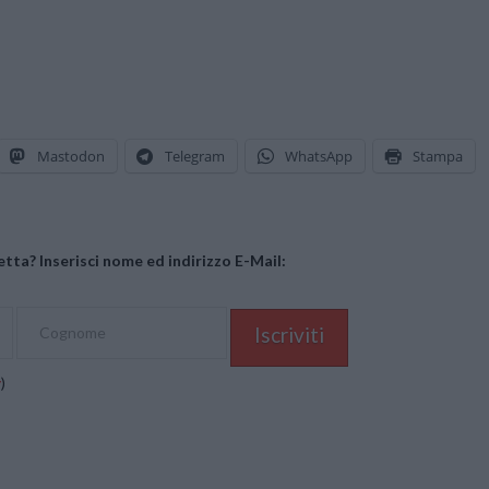
Mastodon
Telegram
WhatsApp
Stampa
tta? Inserisci nome ed indirizzo E-Mail:
y
)