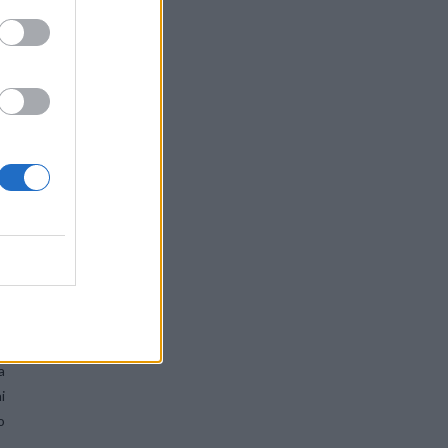
o
a
i
a
i
o