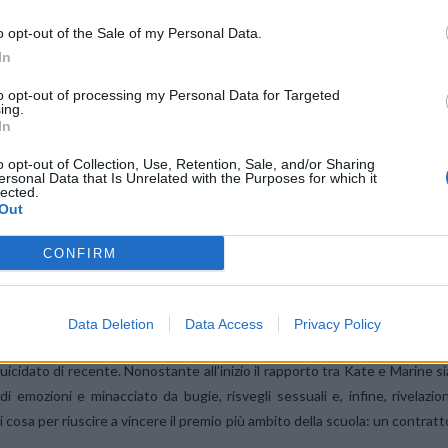
o opt-out of the Sale of my Personal Data.
In
to opt-out of processing my Personal Data for Targeted
ing.
In
o opt-out of Collection, Use, Retention, Sale, and/or Sharing
ersonal Data that Is Unrelated with the Purposes for which it
D KRISTINE FROSETH IN BIRDS OF PARADISE.
lected.
Out
CONFIRM
ina talentuosa e ambiziosa con modi da maschiaccio, che, avendo un bass
igiosa scuola di danza classica a Parigi, in Francia. All’arrivo presso l
Data Deletion
Data Access
Privacy Policy
forza emotiva sono messe alla prova da una bella e misteriosa compagna d
 suicidato di recente. Nonostante all’inizio il rapporto tra Kate e Marine si
i emozioni e minacciato da bugie, risvegli sessuali e, infine, rivelazion
osa per riuscire a vincere il premio più ambito della scuola: un contratt