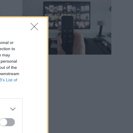
sonal or
ection to
ou may
 personal
out of the
 downstream
B’s List of