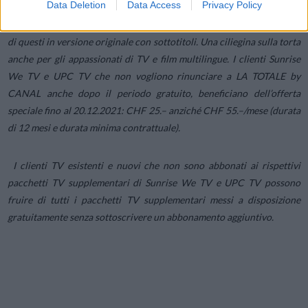
Data Deletion
Data Access
Privacy Policy
Cinema e Canal+ Sport, sono disponibili gratuitamente in streaming
illimitato fino all’08.12.2021. Highlight e blockbuster garantiti. Molti
di questi in versione originale con sottotitoli. Una ciliegina sulla torta
anche per gli appassionati di TV e film multilingue. I clienti Sunrise
We TV e UPC TV che non vogliono rinunciare a LA TOTALE by
CANAL anche dopo il periodo gratuito, beneficiano dell’offerta
speciale fino al 20.12.2021: CHF 25.– anziché CHF 55.–/mese (durata
di 12 mesi e durata minima contrattuale).
I clienti TV esistenti e nuovi che non sono abbonati ai rispettivi
pacchetti TV supplementari di Sunrise We TV e UPC TV possono
fruire di tutti i pacchetti TV supplementari messi a disposizione
gratuitamente senza sottoscrivere un abbonamento aggiuntivo.