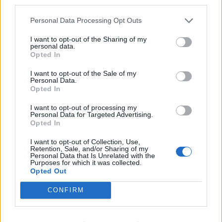
third parties.
canali TV aggiuntivi (ovvero 45 in lingua francese e 20 in lingua
italiana) con ancora più intrattenimento per gli appassionati di TV di
Personal Data Processing Opt Outs
qualsiasi età e di qualsiasi interesse.
I want to opt-out of the Sharing of my
personal data.
Opted In
MySports Pro: Home of Hockey gratuito fino
all’08.12.2021
I want to opt-out of the Sale of my
Personal Data.
Grazie al pacchetto
MySports
Pro con almeno 18 canali, i clienti
Opted In
Sunrise We TV e UPC TV potranno seguire gratuitamente eventi
I want to opt-out of processing my
sportivi interessanti da subito e fino all’08.12.2021. Le partite in
Personal Data for Targeted Advertising.
Opted In
diretta della National League e alcune partite in diretta della NHL, il
campionato di hockey su ghiaccio più spettacolare del mondo,
I want to opt-out of Collection, Use,
saranno così disponibili per tutti dal salotto di casa.
Retention, Sale, and/or Sharing of my
Personal Data that Is Unrelated with the
Purposes for which it was collected.
Opted Out
LA TOTALE by CANAL: massimo divertimento
televisivo in francese gratuito fino all’08.12.2021
CONFIRM
15 canali del pacchetto Canal+
LA TOTALE by CANAL
e quindi il
meglio di serie, film e sport nell’area francofona, inclusi Canal+