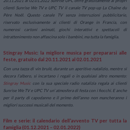
20.11.2021 al 02.01.2022 Sunrise UPC offre gratuitamente ai propri
clienti Sunrise We TV e UPC TV il canale TV pop-up La Chaîne du
Père Noël. Questo canale TV senza interruzioni pubblicitarie,
riservato esclusivamente ai clienti di Orange in Francia, con
numerosi cartoni animati, giochi interattivi e spettacoli di
intrattenimento non affascina solo i bambini, ma tutta la famiglia.
Stingray Music: la migliore musica per prepararsi alle
feste, gratuito dal 20.11.2021 al 02.01.2021
Con una tazza di vin brulè, durante un aperitivo natalizio, mentre si
decora l’albero, si incartano i regali o in qualsiasi altro momento:
Stingray Music
con la sua speciale radio natalizia regala ai clienti
Sunrise We TV e UPC TV un’ atmosfera di festa con i fiocchi. E anche
per il party di capodanno e il primo dell’anno non mancheranno i
migliori successi musicali del momento.
Film e serie: il calendario dell’avvento TV per tutta la
famiglia (01.12.2021 – 02.01.2022)