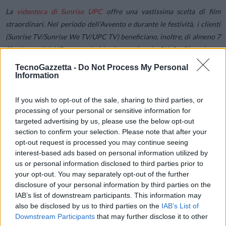
La
videoteca di Sunrise UPC
offre una vastissima scelta di film
straordinari. Nel periodo dell’Avvento e durante le festività, i clienti
(Sunrise TV/Sunrise We TV/UPC TV) beneficiano, inoltre, di almeno 7
film in qualità HD a prezzi ridotti a partire da CH 3.–/film; alcune
novità selezionate come «Wonder Woman 1984» sono disponibili a
TecnoGazzetta -
Do Not Process My Personal
CHF 5.– (anziché CHF 7.90). Anche il calendario dell’avvento con i
Information
film di Natale offre un ricco intrattenimento per tutta la famiglia:
If you wish to opt-out of the sale, sharing to third parties, or
processing of your personal or sensitive information for
01.12.21–07.12.21: Cartoni animati per bambini
targeted advertising by us, please use the below opt-out
08.12.21–14.12.21: Action blockbuster
section to confirm your selection. Please note that after your
15.12.21–21.12.21: Pronti per il Natale
opt-out request is processed you may continue seeing
interest-based ads based on personal information utilized by
22.12.21–02.01.22: Film fantasy
us or personal information disclosed to third parties prior to
your opt-out. You may separately opt-out of the further
Premium Plus: il pacchetto TV con gli highlight, gratuito
disclosure of your personal information by third parties on the
dall’08.12.2021 al 12.01.2022
IAB’s list of downstream participants. This information may
also be disclosed by us to third parties on the
IAB’s List of
Con
Premium Plus
(Starzplay escluso) i clienti Sunrise We TV e UPC
Downstream Participants
that may further disclose it to other
TV beneficiano gratuitamente (anziché a CHF 15.–/mese) di oltre 40