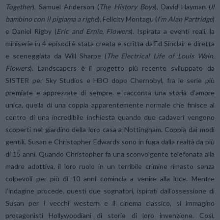
Together
), Samuel Anderson (
The History Boys
), David Hayman (
Il
bambino con il pigiama a righe
), Felicity Montagu (
I’m Alan Partridge
)
e Daniel Rigby (
Eric and Ernie, Flowers
). Ispirata a eventi reali, la
miniserie in 4 episodi è stata creata e scritta da Ed Sinclair e diretta
e sceneggiata da Will Sharpe (
The Electrical Life of Louis Wain,
Flowers
). Landscapers è il progetto più recente sviluppato da
SISTER per Sky Studios e HBO dopo Chernobyl, fra le serie più
premiate e apprezzate di sempre, e racconta una storia d’amore
unica, quella di una coppia apparentemente normale che finisce al
centro di una incredibile inchiesta quando due cadaveri vengono
scoperti nel giardino della loro casa a Nottingham. Coppia dai modi
gentili, Susan e Christopher Edwards sono in fuga dalla realtà da più
di 15 anni. Quando Christopher fa una sconvolgente telefonata alla
madre adottiva, il loro ruolo in un terribile crimine rimasto senza
colpevoli per più di 10 anni comincia a venire alla luce. Mentre
l’indagine procede, questi due sognatori, ispirati dall’ossessione di
Susan per i vecchi western e il cinema classico, si immagino
protagonisti Hollywoodiani di storie di loro invenzione. Così,