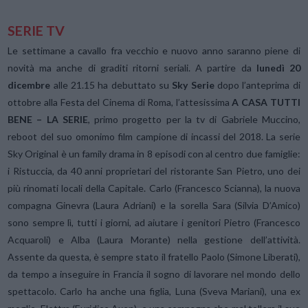
SERIE TV
Le settimane a cavallo fra vecchio e nuovo anno saranno piene di
novità ma anche di graditi ritorni seriali. A partire da
lunedì 20
dicembre
alle 21.15 ha debuttato su
Sky Serie
dopo l’anteprima di
ottobre alla Festa del Cinema di Roma, l’attesissima
A CASA TUTTI
BENE – LA SERIE
, primo progetto per la tv di Gabriele Muccino,
reboot del suo omonimo film campione di incassi del 2018. La serie
Sky Original è un family drama in 8 episodi con al centro due famiglie:
i Ristuccia, da 40 anni proprietari del ristorante San Pietro, uno dei
più rinomati locali della Capitale. Carlo (Francesco Scianna), la nuova
compagna Ginevra (Laura Adriani) e la sorella Sara (Silvia D’Amico)
sono sempre lì, tutti i giorni, ad aiutare i genitori Pietro (Francesco
Acquaroli) e Alba (Laura Morante) nella gestione dell’attività.
Assente da questa, è sempre stato il fratello Paolo (Simone Liberati),
da tempo a inseguire in Francia il sogno di lavorare nel mondo dello
spettacolo. Carlo ha anche una figlia, Luna (Sveva Mariani), una ex