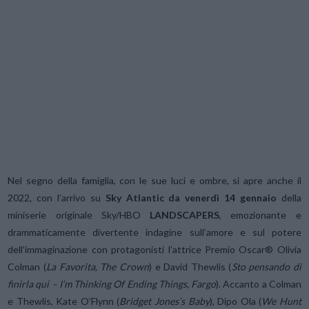
Nel segno della famiglia, con le sue luci e ombre, si apre anche il
2022, con l’arrivo su
Sky Atlantic da venerdì 14 gennaio
della
miniserie originale Sky/HBO
LANDSCAPERS
, emozionante e
drammaticamente divertente indagine sull’amore e sul potere
dell’immaginazione con protagonisti l’attrice Premio Oscar® Olivia
Colman (
La Favorita, The Crown
) e David Thewlis (
Sto pensando di
finirla qui – I’m Thinking Of Ending Things, Fargo
). Accanto a Colman
e Thewlis, Kate O’Flynn (
Bridget Jones’s Baby
), Dipo Ola (
We Hunt