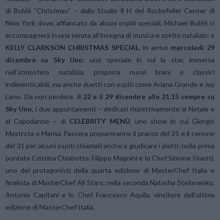
di Bublé “Christmas” – dallo Studio 8 H del Rockefeller Center di
New York dove, affiancato da alcuni ospiti speciali, Michael Bublé ci
accompagnerà in una serata all’insegna di musica e spirito natalizio; e
KELLY CLARKSON CHRISTMAS SPECIAL
, in arrivo
mercoledì 29
dicembre su Sky Uno
: uno speciale in cui la star, immersa
nell’atmosfera natalizia, proporrà nuovi brani e classici
indimenticabili, ma anche duetti con ospiti come Ariana Grande e Jay
Leno. Da non perdere,
il 22 e il 29 dicembre alle 21.15 sempre su
Sky Uno
, i due appuntamenti – dedicati rispettivamente al Natale e
al Capodanno – di
CELEBRITY MENÙ
, uno show in cui Giorgio
Mastrota e Marisa Passera prepareranno il pranzo del 25 e il cenone
del 31 per alcuni ospiti chiamati anche a giudicare i piatti: nella prima
puntata Cristina Chiabotto, Filippo Magnini e lo Chef Simone Finetti,
uno dei protagonisti della quarta edizione di MasterChef Italia e
finalista di MasterChef All Stars; nella seconda Natasha Stefanenko,
Antonio Capitani e lo Chef Francesco Aquila, vincitore dell’ultima
edizione di MasterChef Italia.