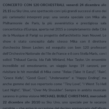
CONCERTO CON 120 ORCHESTRALI
,
venerdì 24 dicembre
alle
21.15
su Sky Uno, uno spettacolo con i più grandi successi di uno dei
più carismatici interpreti pop: una serata speciale con Mika alla
Philharmonie de Paris, la più avveniristica e prestigiosa sala
concertistica d’Europa, aperta nel 2015 a completamento della Citè
de la Musique di Parigi su progetto dell’architetto Jean Nouvel. Lo
show è stato concepito dallo stesso Mika con il direttore
d’orchestra Simon Leclerc ed eseguito con ben 120 professori
dell’Orchestre Nationale de l’Ile de France e il coro Stella Maris, con i
solisti Thibaud Garcia, Ida Falk Winland, Max Taylor. Un ensemble
incredibile ed emozionante, un viaggio lungo 19 canzoni, per
rivisitare le hit mondiali di Mika come “Relax (Take It Easy)”, “Rain”,
“Grace Kelly”, “Good Guys”, “Underwater” e “Happy Ending”, ma
anche gemme del suo repertorio come “Tiny Love”, “I Went To Hell
Last Night”, “Blue”, “Over My Shoulder”. Sempre in ambito musicale
saranno in prima visione
MICHAEL BUBLÉ CHRISTMAS, mercoledì
22 dicembre
alle
20.10
su Sky Uno, uno speciale per le vacanze
natalizie – che arriva in occasione del decimo anniversario dell’album