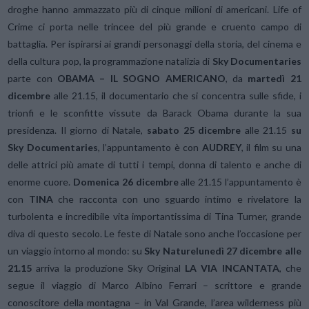
droghe hanno ammazzato più di cinque milioni di americani. Life of
Crime ci porta nelle trincee del più grande e cruento campo di
battaglia. Per ispirarsi ai grandi personaggi della storia, del cinema e
della cultura pop, la programmazione natalizia di
Sky Documentaries
parte con
OBAMA – IL SOGNO AMERICANO
, da
martedì 21
dicembre
alle 21.15, il documentario che si concentra sulle sfide, i
trionfi e le sconfitte vissute da Barack Obama durante la sua
presidenza. Il giorno di Natale,
sabato 25 dicembre
alle 21.15
su
Sky Documentaries
, l’appuntamento è con
AUDREY
, il film su una
delle attrici più amate di tutti i tempi, donna di talento e anche di
enorme cuore.
Domenica 26 dicembre
alle 21.15 l’appuntamento è
con
TINA
che racconta con uno sguardo intimo e rivelatore la
turbolenta e incredibile vita importantissima di Tina Turner, grande
diva di questo secolo. Le feste di Natale sono anche l’occasione per
un viaggio intorno al mondo: su
Sky Nature
lunedì 27 dicembre alle
21.15
arriva la produzione Sky Original
LA VIA INCANTATA
, che
segue il viaggio di Marco Albino Ferrari – scrittore e grande
conoscitore della montagna – in Val Grande, l’area wilderness più