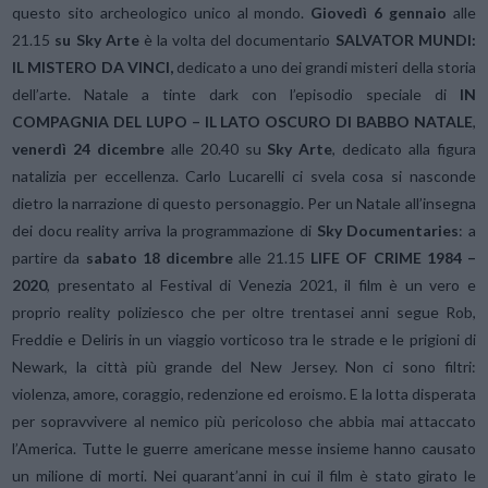
questo sito archeologico unico al mondo.
Giovedì 6 gennaio
alle
21.15
su Sky Arte
è la volta del documentario
SALVATOR MUNDI:
IL MISTERO DA VINCI,
dedicato a uno dei grandi misteri della storia
dell’arte. Natale a tinte dark con l’episodio speciale di
IN
COMPAGNIA DEL LUPO – IL LATO OSCURO DI BABBO NATALE
,
venerdì 24 dicembre
alle 20.40 su
Sky Arte
, dedicato alla figura
natalizia per eccellenza. Carlo Lucarelli ci svela cosa si nasconde
dietro la narrazione di questo personaggio. Per un Natale all’insegna
dei docu reality arriva la programmazione di
Sky Documentaries
: a
partire da
sabato 18 dicembre
alle 21.15
LIFE OF CRIME 1984 –
2020
, presentato al Festival di Venezia 2021, il film è un vero e
proprio reality poliziesco che per oltre trentasei anni segue Rob,
Freddie e Deliris in un viaggio vorticoso tra le strade e le prigioni di
Newark, la città più grande del New Jersey. Non ci sono filtri:
violenza, amore, coraggio, redenzione ed eroismo. E la lotta disperata
per sopravvivere al nemico più pericoloso che abbia mai attaccato
l’America. Tutte le guerre americane messe insieme hanno causato
un milione di morti. Nei quarant’anni in cui il film è stato girato le