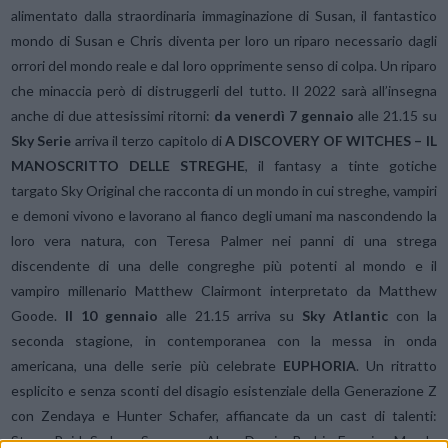
alimentato dalla straordinaria immaginazione di Susan, il fantastico
mondo di Susan e Chris diventa per loro un riparo necessario dagli
orrori del mondo reale e dal loro opprimente senso di colpa. Un riparo
che minaccia però di distruggerli del tutto. Il 2022 sarà all’insegna
anche di due attesissimi ritorni:
da venerdì 7 gennaio
alle 21.15 su
Sky Serie
arriva il terzo capitolo di
A DISCOVERY OF WITCHES – IL
MANOSCRITTO DELLE STREGHE
, il fantasy a tinte gotiche
targato Sky Original che racconta di un mondo in cui streghe, vampiri
e demoni vivono e lavorano al fianco degli umani ma nascondendo la
loro vera natura, con Teresa Palmer nei panni di una strega
discendente di una delle congreghe più potenti al mondo e il
vampiro millenario Matthew Clairmont interpretato da Matthew
Goode.
Il
10 gennaio
alle 21.15 arriva su
Sky Atlantic
con la
seconda stagione, in contemporanea con la messa in onda
americana, una delle serie più celebrate
EUPHORIA
. Un ritratto
esplicito e senza sconti del disagio esistenziale della Generazione Z
con Zendaya e Hunter Schafer, affiancate da un cast di talenti:
Storm Reid, Sydney Sweeney, Alexa Demie, Barbie Ferreira, Maude