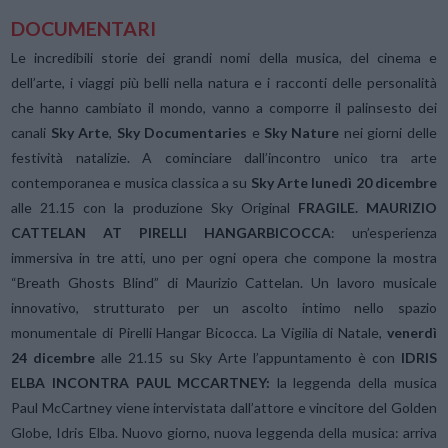
DOCUMENTARI
Le incredibili storie dei grandi nomi della musica, del cinema e
dell’arte, i viaggi più belli nella natura e i racconti delle personalità
che hanno cambiato il mondo, vanno a comporre il palinsesto dei
canali
Sky Arte
,
Sky Documentaries
e
Sky Nature
nei giorni delle
festività natalizie. A cominciare dall’incontro unico tra arte
contemporanea e musica classica a su
Sky Arte lunedì 20 dicembre
alle 21.15 con la produzione Sky Original
FRAGILE. MAURIZIO
CATTELAN AT PIRELLI HANGARBICOCCA
: un’esperienza
immersiva in tre atti, uno per ogni opera che compone la mostra
“Breath Ghosts Blind” di Maurizio Cattelan. Un lavoro musicale
innovativo, strutturato per un ascolto intimo nello spazio
monumentale di Pirelli Hangar Bicocca. La Vigilia di Natale,
venerdì
24 dicembre
alle 21.15 su Sky Arte l’appuntamento è con
IDRIS
ELBA INCONTRA PAUL MCCARTNEY:
la leggenda della musica
Paul McCartney viene intervistata dall’attore e vincitore del Golden
Globe, Idris Elba. Nuovo giorno, nuova leggenda della musica: arriva