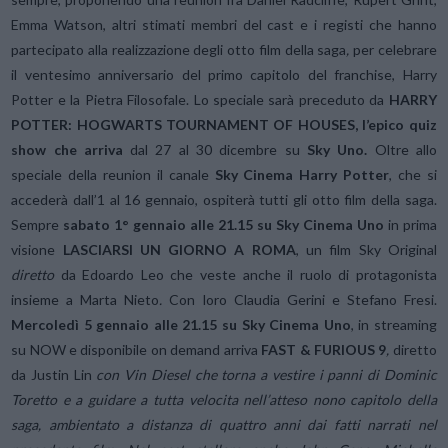
Emma Watson, altri stimati membri del cast e i registi che hanno
partecipato alla realizzazione degli otto film della saga
,
per celebrare
il ventesimo anniversario del primo capitolo del franchise, Harry
Potter e la Pietra Filosofale. Lo speciale sarà preceduto da
HARRY
POTTER: HOGWARTS TOURNAMENT OF HOUSES, l’epico quiz
show che arriva
dal 27 al 30 dicembre su
Sky Uno.
Oltre allo
speciale della reunion il canale
Sky Cinema Harry Potter
, che si
accederà dall’1 al 16 gennaio, ospiterà tutti gli otto film della saga.
Sempre
s
abato 1° gennaio alle 21.15 su Sky Cinema Uno
in prima
visione
LASCIARSI UN GIORNO A ROMA
, un film Sky Original
diretto
da Edoardo Leo che veste anche il ruolo di protagonista
insieme a Marta Nieto
.
Con loro Claudia Gerini e Stefano Fresi.
Mercoledì 5 gennaio alle 21.15 su
Sky Cinema Uno
, in streaming
su NOW e disponibile on demand arriva
FAST & FURIOUS 9
,
diretto
da Justin Lin
c
on
Vin Diesel che torna a vestire i panni di Dominic
Toretto e a guidare a tutta velocita nell’atteso nono capitolo della
saga, ambientato a distanza di quattro anni dai fatti narrati nel