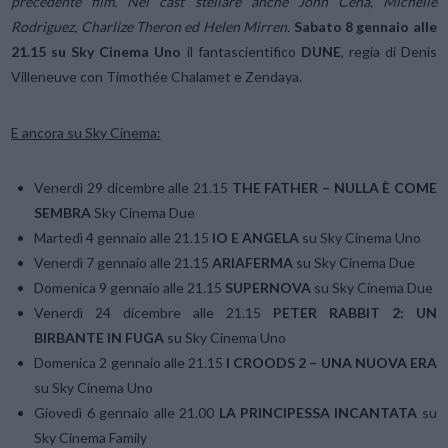
precedente film. Nel cast stellare anche John Cena, Michelle
Rodriguez, Charlize Theron ed Helen Mirren
.
Sabato 8 gennaio alle
21.15 su Sky Cinema Uno
il fantascientifico
DUNE
, regia di Denis
Villeneuve con Timothée Chalamet e Zendaya.
E ancora su Sky Cinema:
Venerdì 29 dicembre alle 21.15
THE FATHER – NULLA È COME
SEMBRA
Sky Cinema Due
Martedì 4 gennaio alle 21.15
IO E ANGELA
su Sky Cinema Uno
Venerdì 7 gennaio alle 21.15
ARIAFERMA
su Sky Cinema Due
Domenica 9 gennaio alle 21.15
SUPERNOVA
su Sky Cinema Due
Venerdì 24 dicembre alle 21.15
PETER RABBIT 2: UN
BIRBANTE IN FUGA
su Sky Cinema Uno
Domenica 2 gennaio alle 21.15
I CROODS 2 – UNA NUOVA ERA
su Sky Cinema Uno
Giovedì 6 gennaio alle 21.00
LA PRINCIPESSA INCANTATA
su
Sky Cinema Family