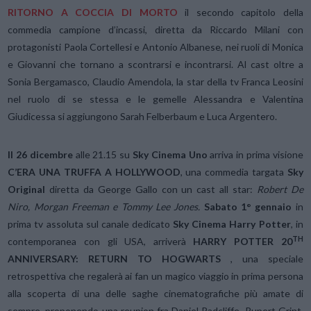
RITORNO A COCCIA DI MORTO
il secondo capitolo della
commedia campione d’incassi, diretta da Riccardo Milani con
protagonisti Paola Cortellesi e Antonio Albanese, nei ruoli di Monica
e Giovanni che tornano a scontrarsi e incontrarsi. Al cast oltre a
Sonia Bergamasco, Claudio Amendola, la star della tv Franca Leosini
nel ruolo di se stessa e le gemelle Alessandra e Valentina
Giudicessa si aggiungono Sarah Felberbaum e Luca Argentero.
Il 26 dicembre
alle 21.15 su
Sky Cinema Uno
arriva in prima visione
C’ERA UNA TRUFFA A HOLLYWOOD
, una commedia targata
Sky
Original
diretta da George Gallo con un cast all star:
Robert De
Niro, Morgan Freeman e Tommy Lee Jones.
Sabato 1° gennaio
in
prima tv assoluta sul canale dedicato
Sky Cinema Harry Potter
, in
TH
contemporanea con gli USA, arriverà
HARRY POTTER 20
ANNIVERSARY: RETURN TO HOGWARTS
, una speciale
retrospettiva che regalerà ai fan un magico viaggio in prima persona
alla scoperta di una delle saghe cinematografiche più amate di
sempre, proponendo una reunion fra Daniel Radcliffe, Rupert Grint,