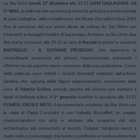
su Sky Arte
lunedì
27 dicembre
alle 21.15
LIAM GALLAGHER: AS
IT WAS
, la pellicola che racconta la rinascita artistica e professionale
di Liam Gallagher, dallo scioglimento dei
Beady Eye
nell’ottobre 2014
fino al successo del suo primo album da solista
As You Were
con
interviste e immagini inedite di backstage. Arrivano su Sky Arte due
film d’arte esclusivi: alle 21.15 la sera di
Natale
in prima tv assoluta
RAFFAELLO – IL GIOVANE PRODIGIO
, che ripercorre la
straordinaria avventura del pittore rinascimentale, puntando i
riflettori su un aspetto meno consueto della sua produzione. Cuore
della pellicola sono infatti i ritratti femminili realizzati dall’artista.
Sembra che ognuna delle figure rappresentate, raccontate dalla
voce di
Valeria Golino
, prenda spunto dal vissuto per aspirare a
ideali di bellezza aulica. Il
1° gennaio
in prima tv assoluta alle 21.15
POMPEI. EROS E MITO
, il documentario prodotto da Sky Arte con
la regia di Pappi Corsicato e con Isabella Rossellini: un viaggio
cinematografico tra arte e mistero alla scoperta del sito
archeologico più conosciuto al mondo, Pompei. Vengono messi a
nudo i miti e i personaggi che hanno contribuito a rendere immortale