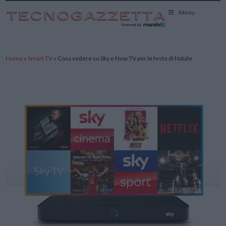
TecnoGazzetta
Menu
Home
»
Smart TV
»
Cosa vedere su Sky e Now TV per le feste di Natale