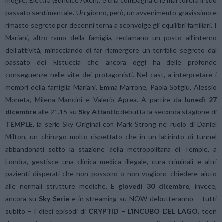
moglie, Elettra (Euridice Axen), e una compagna che mal tollera il suo
passato sentimentale. Un giorno, però, un avvenimento gravissimo e
rimasto segreto per decenni torna a sconvolge gli equilibri familiari. I
Mariani, altro ramo della famiglia, reclamano un posto all’interno
dell’attività, minacciando di far riemergere un terribile segreto dal
passato dei Ristuccia che ancora oggi ha delle profonde
conseguenze nelle vite dei protagonisti. Nel cast, a interpretare i
membri della famiglia Mariani, Emma Marrone, Paola Sotgiu, Alessio
Moneta, Milena Mancini e Valerio Aprea. A partire da
lunedì
27
dicembre
alle 21.15 su
Sky Atlantic
debutta la seconda stagione di
TEMPLE
, la serie Sky Original con Mark Strong nel ruolo di Daniel
Milton, un chirurgo molto rispettato che in un labirinto di tunnel
abbandonati sotto la stazione della metropolitana di Temple, a
Londra, gestisce una clinica medica illegale, cura criminali e altri
pazienti disperati che non possono o non vogliono chiedere aiuto
alle normali strutture mediche. E
giovedì 30 dicembre
, invece,
ancora su
Sky Serie
e in streaming su NOW debutteranno – tutti
subito – i dieci episodi di
CRYPTID – L’INCUBO DEL LAGO
, teen