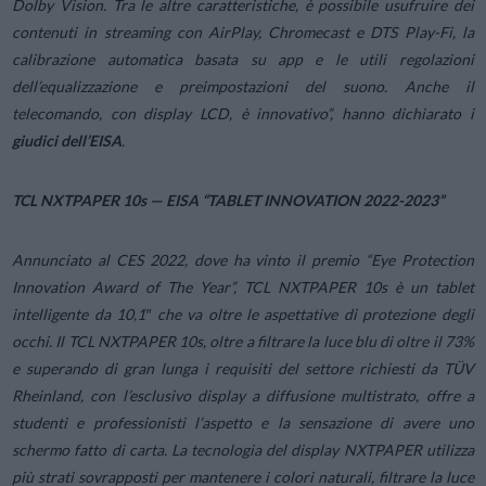
Dolby Vision.
Tra le altre caratteristiche, è possibile usufruire dei
contenuti in streaming con AirPlay, Chromecast e DTS Play-Fi, la
calibrazione automatica basata su app e le utili regolazioni
dell’equalizzazione e preimpostazioni del suono. Anche il
telecomando, con display LCD, è innovativo”,
hanno dichiarato i
giudici dell’EISA
.
TCL NXTPAPER 10s — EISA “TABLET INNOVATION 2022-2023”
Annunciato al CES 2022, dove ha vinto il premio “Eye Protection
Innovation Award of The Year”, TCL NXTPAPER 10s è un tablet
intelligente da 10,1″ che va oltre le aspettative di protezione degli
occhi. Il TCL NXTPAPER 10s, oltre a filtrare la luce blu di oltre il 73%
e superando di gran lunga i requisiti del settore richiesti da TÜV
Rheinland, con l’esclusivo display a diffusione multistrato, offre a
studenti e professionisti l’aspetto e la sensazione di avere uno
schermo fatto di carta. La tecnologia del display NXTPAPER utilizza
più strati sovrapposti per mantenere i colori naturali, filtrare la luce