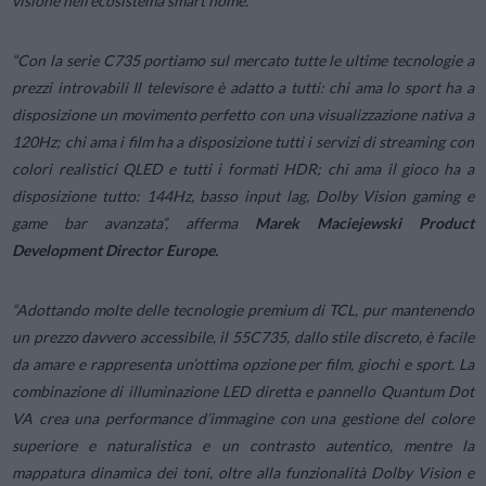
visione nell’ecosistema smart home.
“Con la serie C735 portiamo sul mercato tutte le ultime tecnologie a
prezzi introvabili Il televisore è adatto a tutti: chi ama lo sport ha a
disposizione un movimento perfetto con una visualizzazione nativa a
120Hz; chi ama i film ha a disposizione tutti i servizi di streaming con
colori realistici QLED e tutti i formati HDR; chi ama il gioco ha a
disposizione tutto: 144Hz, basso input lag, Dolby Vision gaming e
game bar avanzata”
, afferma
Marek Maciejewski Product
Development Director Europe.
“Adottando molte delle tecnologie premium di TCL, pur mantenendo
un prezzo davvero accessibile, il 55C735, dallo stile discreto, è facile
da amare e rappresenta un’ottima opzione per film, giochi e sport. La
combinazione di illuminazione LED diretta e pannello Quantum Dot
VA crea una performance d’immagine con una gestione del colore
superiore e naturalistica e un contrasto autentico, mentre la
mappatura dinamica dei toni, oltre alla funzionalità Dolby Vision e