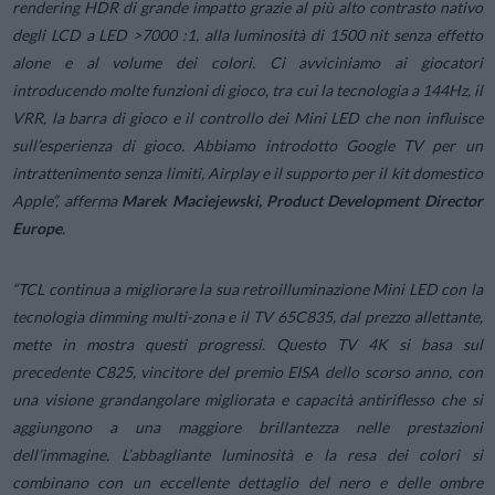
rendering HDR di grande impatto grazie al più alto contrasto nativo
degli LCD a LED >7000 :1, alla luminosità di 1500 nit senza effetto
alone e al volume dei colori. Ci avviciniamo ai giocatori
introducendo molte funzioni di gioco, tra cui la tecnologia a 144Hz, il
VRR, la barra di gioco e il controllo dei Mini LED che non influisce
sull’esperienza di gioco. Abbiamo introdotto Google TV per un
intrattenimento senza limiti, Airplay e il supporto per il kit domestico
Apple”,
afferma
Marek Maciejewski, Product Development Director
Europe
.
“TCL continua a migliorare la sua retroilluminazione Mini LED con la
tecnologia dimming multi-zona e il TV 65C835, dal prezzo allettante,
mette in mostra questi progressi. Questo TV 4K si basa sul
precedente C825, vincitore del premio EISA dello scorso anno, con
una visione grandangolare migliorata e capacità antiriflesso che si
aggiungono a una maggiore brillantezza nelle prestazioni
dell’immagine. L’abbagliante luminosità e la resa dei colori si
combinano con un eccellente dettaglio del nero e delle ombre