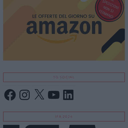
TG SOCIAL
Facebook
Instagram
X
YouTube
LinkedIn
IFA 2026