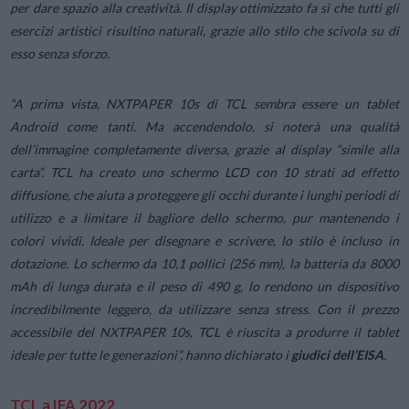
per dare spazio alla creatività. Il display ottimizzato fa sì che tutti gli
esercizi artistici risultino naturali, grazie allo stilo che scivola su di
esso senza sforzo.
“A prima vista, NXTPAPER 10s di TCL sembra essere un tablet
Android come tanti. Ma accendendolo, si noterà una qualità
dell’immagine completamente diversa, grazie al display “simile alla
carta”. TCL ha creato uno schermo LCD con 10 strati ad effetto
diffusione, che aiuta a proteggere gli occhi durante i lunghi periodi di
utilizzo e a limitare il bagliore dello schermo, pur mantenendo i
colori vividi. Ideale per disegnare e scrivere, lo stilo è incluso in
dotazione. Lo schermo da 10,1 pollici (256 mm), la batteria da 8000
mAh di lunga durata e il peso di 490 g, lo rendono un dispositivo
incredibilmente leggero, da utilizzare senza stress. Con il prezzo
accessibile del NXTPAPER 10s, TCL è riuscita a produrre il tablet
ideale per tutte le generazioni”
, hanno dichiarato i
giudici dell’EISA
.
TCL a IFA 2022