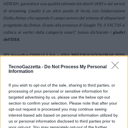
HDR10+, garantisce una qualità ottimale dai dischi UHD e dai servizi
di streaming. L’audio è un altro punto di forza, con l’elaborazione
Dolby Atmos che espande il campo sonoro del sistema di altoparlanti
progettato da Onkyo. Grazie alla presenza di Google TV, il 55C735 si
colloca ai vertici della categoria smart”
, hanno dichiarato i
giudici
dell’EISA.
TCL Soundbar C935U 5.1.2ch — EISA “BEST BUY SOUNDBAR 2022-
2023”
TecnoGazzetta -
Do Not Process My Personal
Information
Con la soundbar C935U, vincitrice del premio Best Buy Soundbar
2022-2023, TCL dimostra ancora una volta che si possono avere
If you wish to opt-out of the sale, sharing to third parties, or
processing of your personal or sensitive information for
prestazioni audio coinvolgenti e tecnologie più avanzate a prezzi
targeted advertising by us, please use the below opt-out
contenuti. L’ultima soundbar TCL 5.1.2 offre agli utenti tutto ciò di
section to confirm your selection. Please note that after your
cui possono aver bisogno per un’esperienza indimenticabile: bassi
opt-out request is processed you may continue seeing
potenti, altoparlanti incorporati che avvolgono l’utente, il quale si
interest-based ads based on personal information utilized by
troverà completamente immerso nella scena anche grazie
us or personal information disclosed to third parties prior to
your opt-out. You may separately opt-out of the further
all’esclusiva tecnologia RAY•DANZ capace di portare il suono