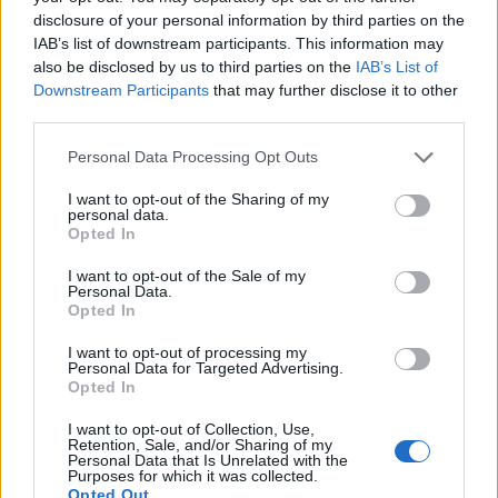
disclosure of your personal information by third parties on the
perfettamente anche ai lati.
IAB’s list of downstream participants. This information may
also be disclosed by us to third parties on the
IAB’s List of
Con la soundbar TCL C935U la fruizione dei contenuti audio è
Downstream Participants
that may further disclose it to other
third parties.
all’insegna della democratizzazione tecnologica, infatti è possibile
ascoltare contenuti in Dolby Atmos e DTS:X, con Spotify Connect,
Personal Data Processing Opt Outs
Apple Airplay, Chromecast Built-in e il supporto DTS:Play-Fi, nonché
I want to opt-out of the Sharing of my
utilizzare le funzioni avanzate per le app mobili, tra cui AI Sonic-
personal data.
Adaptation.
Opted In
I want to opt-out of the Sale of my
Inoltre, tutte le impostazioni sono ora facilmente accessibili dal
Personal Data.
Opted In
display LCD del telecomando e la soundbar può essere gestita
facilmente anche attraverso gli assistenti vocali come OK Google,
I want to opt-out of processing my
Personal Data for Targeted Advertising.
Alexa ecc.
Opted In
I want to opt-out of Collection, Use,
“Siamo tornati alla tecnologia Ray-Danz con una maggiore potenza
Retention, Sale, and/or Sharing of my
Personal Data that Is Unrelated with the
grazie al nuovo subwoofer e ai nuovi driver, con decine di nuove
Purposes for which it was collected.
funzioni, tra cui DTS:X, calibrazione dell’ambiente e supporto Play-
Opted Out