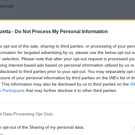
bbonati.
etta -
Do Not Process My Personal Information
 visibili in live streaming
su Sky Go, insieme agli
oltre 50 canali disponibil
e tv, sport, documentari e programmi per bambini dell’offerta Sky.
to opt-out of the sale, sharing to third parties, or processing of your per
formation for targeted advertising by us, please use the below opt-out s
ente Sky Go possono vedere in diretta i canali
Rai 1, Rai 2, Rai 3, Rete 4
r selection. Please note that after your opt-out request is processed y
ablet o PC – selezionandoli dalla Home o dalla sezione dedicata ai Canal
eing interest-based ads based on personal information utilized by us or
 generalista all’altro o a uno incluso nel proprio abbonamento Sky.
disclosed to third parties prior to your opt-out. You may separately opt-
losure of your personal information by third parties on the IAB’s list of
. This information may also be disclosed by us to third parties on the
IA
Participants
that may further disclose it to other third parties.
l Data Processing Opt Outs
o opt-out of the Sharing of my personal data.
In