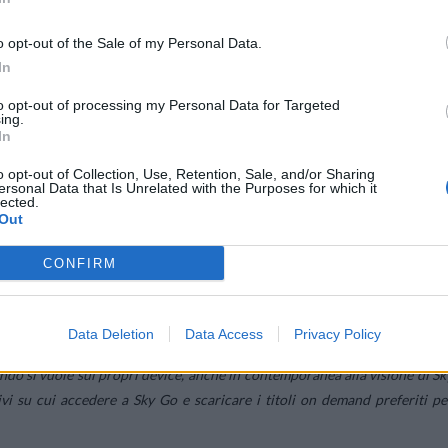
o opt-out of the Sale of my Personal Data.
In
to opt-out of processing my Personal Data for Targeted
ing.
In
o opt-out of Collection, Use, Retention, Sale, and/or Sharing
ersonal Data that Is Unrelated with the Purposes for which it
lected.
Out
CONFIRM
Data Deletion
Data Access
Privacy Policy
 Sky
, che hanno a disposizione numerosi canali e contenuti del propri
ndo si vuole sui propri device, anche in contemporanea alla visione di Sk
ivi su cui accedere a Sky Go e scaricare i titoli on demand preferiti pe