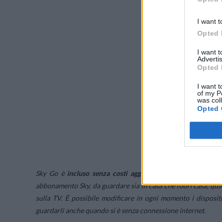
I want t
Opted 
I want 
Advertis
Opted 
I want t
of my P
was col
Opted 
Sky Go è
incluso senza costi aggiuntivi per tutti i clienti
abbonamento Sky, da guardare sia in casa che fuori casa, qua
sulla TV. È possibile modificare in ogni momento i disposit
guardarli anche quando si è senza connessione internet.