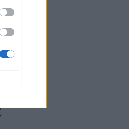
o
y
r