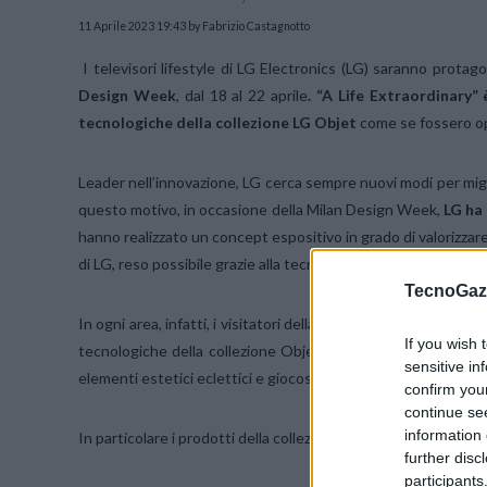
11 Aprile 2023 19:43
by Fabrizio Castagnotto
I televisori lifestyle di LG Electronics (LG) saranno protago
Design Week
, dal 18 al 22 aprile
. “A Life Extraordinary”
tecnologiche della collezione LG Objet
come se fossero ope
Leader nell’innovazione, LG cerca sempre nuovi modi per migli
questo motivo, in occasione della Milan Design Week,
LG ha
hanno realizzato un concept espositivo in grado di valorizzare 
di LG, reso possibile grazie alla tecnologia OLED, realizzando
TecnoGazz
In ogni area, infatti, i visitatori della mostra “A Life Extraor
If you wish 
tecnologiche della collezione Objet saranno infatti decora
sensitive in
elementi estetici eclettici e giocosi.
confirm you
continue se
information 
In particolare i prodotti della collezione Objet in esposizi
further disc
participants