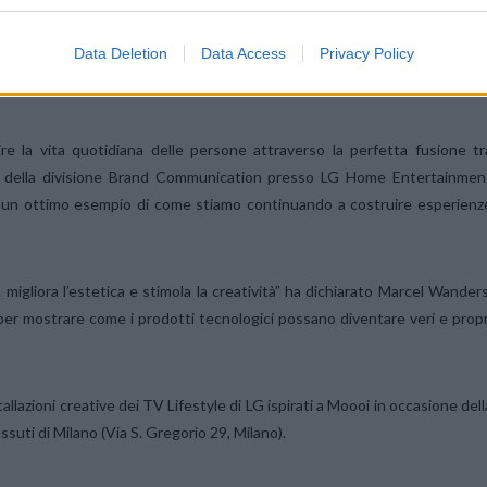
sarà anche LG XBOOM 360, l’elegante speaker portatile in grado di offrir
i audio eccezionali con un fattore di forma minimalista, a forma di tronc
Data Deletion
Data Access
Privacy Policy
minazione d’atmosfera che lo rende perfetto per l’utilizzo sia in ambient
e la vita quotidiana delle persone attraverso la perfetta fusione tr
te della divisione Brand Communication presso LG Home Entertainmen
 un ottimo esempio di come stiamo continuando a costruire esperienz
gliora l’estetica e stimola la creatività” ha dichiarato Marcel Wanders
per mostrare come i prodotti tecnologici possano diventare veri e propr
llazioni creative dei TV Lifestyle di LG ispirati a Moooi in occasione dell
ssuti di Milano (Via S. Gregorio 29, Milano).