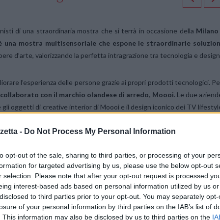
nisti di una straordinaria mostra che si terrà in occasione della
Milano
 è una mostra multisensoriale che espone le straordinarie soluzion
re d’arte, valorizzando la perfetta intragrazione tra tecnologia e design
orare l’esperienza delle persone grazie ai propri prodotti tecnologici. Pe
 collaborato con il marchio olandese di arredo, Moooi
. Le due aziend
gli oggetti di creative interior di Moooi e il design iconico dei TV lifestyl
 diverse aree espositive tematiche.
etta -
Do Not Process My Personal Information
dinary” potranno godere di alcune esclusive creazioni artistiche: le soluzion
to opt-out of the sale, sharing to third parties, or processing of your per
te con delle stampe decorative di Moooi, come sempre caratterizzate d
formation for targeted advertising by us, please use the below opt-out s
r selection. Please note that after your opt-out request is processed y
eing interest-based ads based on personal information utilized by us or
disclosed to third parties prior to your opt-out. You may separately opt-
one includono i TV LG OLED e gli speaker XBOOM 360.
losure of your personal information by third parties on the IAB’s list of
. This information may also be disclosed by us to third parties on the
IA