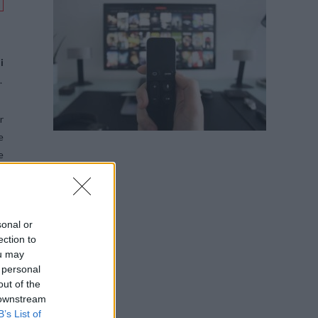
i
.
r
e
e
i
sonal or
a
ection to
ou may
 personal
out of the
 downstream
B’s List of