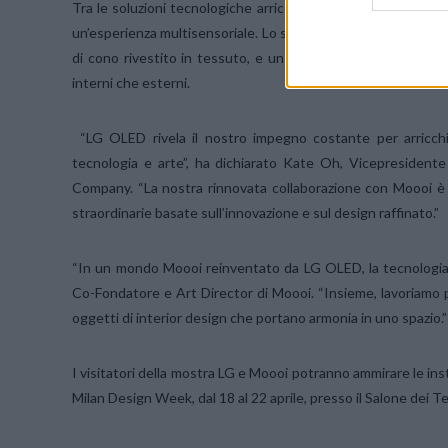
Tra le soluzioni tecnologiche arricchite dall’arte Moooi ci 
un’esperienza multisensoriale. Lo speaker combina prestazion
di cono rivestito in tessuto, e un sistema integrato di illu
interni che esterni.
“LG OLED rivela il nostro impegno costante per arricchir
tecnologia e arte”, ha dichiarato Kate Oh, Vicepresiden
Company. “La nostra rinnovata collaborazione con Moooi è
straordinarie basate sull’innovazione e sul design raffinato.”
“In un mondo Moooi reinventato da LG OLED, la tecnologia mi
Co-Fondatore e Art Director di Moooi. “Insieme, lavoriamo 
oggetti di interior design che portano armonia in uno spazio.”
I visitatori della mostra LG e Moooi potranno ammirare le insta
Milan Design Week, dal 18 al 22 aprile, presso il Salone dei Te