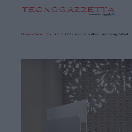
TecnoGazzetta
Home
»
Smart TV
»
LG OLED TV, cosa ci sarà alla Milano Design Week