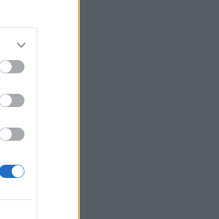
e
i
i
e
.
e
n
e
l