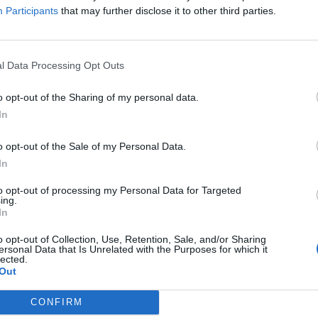
stile in casa e offrono grande versatilità di installazione. Oltre a offrir
Participants
that may further disclose it to other third parties.
lla collezione possono diventare dei veri e propri raffinati complement
l Data Processing Opt Outs
in base alle proprie esigenze. L’installazione flessibile gli permette d
o opt-out of the Sharing of my personal data.
il suo design minimalista dalle linee morbide e arrotondate, reso elegant
In
vi, consente di posizionarlo in qualsiasi stanza in qualsiasi posizione.
o opt-out of the Sale of my Personal Data.
aordinaria qualità delle immagini che regala colori intensi e neri perfetti
In
Posé può essere impostato in modalità “Gallery” per mostrare opere d’art
to opt-out of processing my Personal Data for Targeted
eria d’arte.
ing.
In
uperiore grazie alla tecnologia OLED evo ed è caratterizzato da un desig
o opt-out of Collection, Use, Retention, Sale, and/or Sharing
rfettamente con qualsiasi stile di arredamento o palette di colori ed è ideal
ersonal Data that Is Unrelated with the Purposes for which it
lected.
rte moderna nel loro salotto. Il suo design distintivo, infatti, ricorda i
Out
 elegante, creando un ambiente fine e sofisticato.
CONFIRM