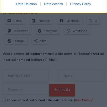
Data Deletion
Data Access
Privacy Policy
Condividi questo articolo:
E-mail
LinkedIn
Facebook
X
Mastodon
Telegram
WhatsApp
Stampa
Altro
Vuoi ricevere gli aggiornamenti delle news di TecnoGazzetta?
Inserisci nome ed indirizzo E-Mail:
Acconsento al trattamento dei dati personali (
Info Privacy
)