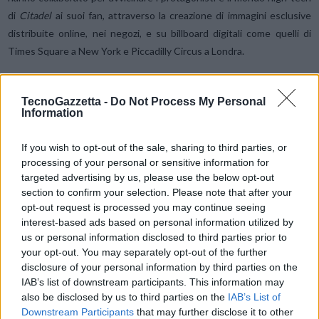
di
Citadel
ai suoi fan, attraverso la creazione di immagini esclusive
distribuite online, nei negozi, e su billboard digitali come quelli di
Times Square a New York e Piccadilly Circus a Londra.
Dal lancio della
prima esperienza di streaming 4K HDR
sui TV
TecnoGazzetta -
Do Not Process My Personal
OLED LG nel 2015,
all’abilitazione automatica della modalità
Information
Filmmaker
per i film e le serie di Prime Video nel 2021, fino
all’introduzione di
suggerimenti personalizzati sulla schermata
If you wish to opt-out of the sale, sharing to third parties, or
principale dei TV
per scoprire i migliori contenuti Prime Video nel
processing of your personal or sensitive information for
targeted advertising by us, please use the below opt-out
2022, il lungo rapporto di LG con Prime Video continua a portare
section to confirm your selection. Please note that after your
innovazioni nell’esperienza di visione domestica.
opt-out request is processed you may continue seeing
interest-based ads based on personal information utilized by
“In Prime Video siamo sempre alla ricerca di nuovi modi per
us or personal information disclosed to third parties prior to
your opt-out. You may separately opt-out of the further
innovare e offrire ai nostri clienti la migliore esperienza di visione”, ha
disclosure of your personal information by third parties on the
dichiarato Andrew Bennett, Head of Global Video Partnerships di
IAB’s list of downstream participants. This information may
Prime Video, MGM+ e Amazon Freevee. “Il nostro rapporto con LG e
also be disclosed by us to third parties on the
IAB’s List of
l’impegno comune nei confronti dei clienti ci ha permesso di alzare
Downstream Participants
that may further disclose it to other