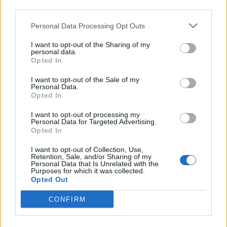
continuamente il livello con nuove tecnologie che migliorano
third parties.
l’esperienza complessiva”.
Personal Data Processing Opt Outs
I want to opt-out of the Sharing of my
LG punta a potenziare le iniziative di marketing volte a offrire un
personal data.
valore aggiunto e un’esperienza unica facendo leva su differenti
Opted In
touchpoint. La scelta di Prime Video come partner è stata naturale
I want to opt-out of the Sale of my
data la sua portata globale, la sua capacità di innovare e di creare
Personal Data.
Opted In
contenuti coinvolgenti. Per il futuro, LG prevede di introdurre altre
collaborazioni interessanti come questa.
I want to opt-out of processing my
Personal Data for Targeted Advertising.
Opted In
“LG collabora attivamente con i produttori di contenuti come Prime
Video per offrire un’esperienza coinvolgente sullo schermo di casa e
I want to opt-out of Collection, Use,
Retention, Sale, and/or Sharing of my
non solo”, ha dichiarato Chris Jo, senior vice-president of platform
Personal Data that Is Unrelated with the
Purposes for which it was collected.
business di LG Electronics Home Entertainment Company. “Siamo
Opted Out
felici di dare il via a questa iniziativa con Prime Video, la cui
CONFIRM
partnership globale e la passione condivisa per l’innovazione nel
corso degli anni ci aiutano a offrire alle persone un’esperienza
best-
in-class
“.