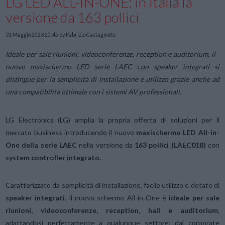
LG LED ALL-IN-ONE: in Italia la
versione da 163 pollici
31 Maggio 2023 20:45
by Fabrizio Castagnotto
Ideale per sale riunioni, videoconferenze, reception e auditorium, il
nuovo maxischermo LED serie LAEC
con speaker integrati si
distingue per la semplicità di installazione e utilizzo grazie anche ad
una compatibilità ottimale con i sistemi AV professionali.
LG Electronics (LG) amplia la propria offerta di soluzioni per il
mercato business introducendo il nuovo
maxischermo LED All-in-
One della serie LAEC
nella versione da
163 pollici (LAEC018)
con
system controller integrato.
Caratterizzato da semplicità di installazione, facile utilizzo e dotato di
speaker integrati
, il nuovo schermo All-in-One è
ideale per sale
riunioni, videoconferenze, reception, hall e auditorium
,
adattandosi perfettamente a qualunque settore: dal corporate