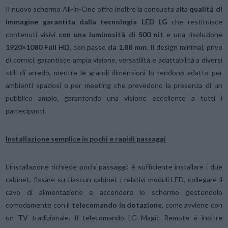
Il nuovo schermo All-in-One offre inoltre la consueta alta
qualità di
immagine garantita dalla tecnologia LED LG
che restituisce
contenuti visivi
con una luminosità di 500 nit
e una risoluzione
1920×1080 Full HD
, con passo
da 1.88 mm.
Il design minimal, privo
di cornici, garantisce ampia visione, versatilità e adattabilità a diversi
stili di arredo, mentre le grandi dimensioni lo rendono adatto per
ambienti spaziosi o per meeting che prevedono la presenza di un
pubblico ampio, garantendo una visione eccellente a tutti i
partecipanti.
Installazione semplice in pochi e rapidi passaggi
L’installazione richiede pochi passaggi: è sufficiente installare i due
cabinet, fissare su ciascun cabinet i relativi moduli LED, collegare il
cavo di alimentazione e accendere lo schermo gestendolo
comodamente con il
telecomando in dotazione
, come avviene con
un TV tradizionale. Il telecomando LG Magic Remote è inoltre