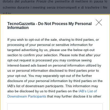
dotato del pulsante
Freeze
che permette di mettere in pausa lo
schermo durante i meeting senza interromperli e di trasferire i file
sul pc.
TecnoGazzetta -
Do Not Process My Personal
LG Led All-in-One si presta infine per un’installazione versatile
Information
grazie a tutti i componenti necessari per l’installazione già previsti in
un’unica confezione, come gli strumenti per il montaggio e il
If you wish to opt-out of the sale, sharing to third parties, or
processing of your personal or sensitive information for
supporto a parete orizzontale. Inoltre, è possibile installare fino a 14
targeted advertising by us, please use the below opt-out
display della serie LAEC in modalità “
side by side
” a seconda delle
section to confirm your selection. Please note that after your
necessità e del sito di installazione.
opt-out request is processed you may continue seeing
interest-based ads based on personal information utilized by
us or personal information disclosed to third parties prior to
Anche la manutenzione del prodotto è estremamente pratica: in
your opt-out. You may separately opt-out of the further
caso di guasto dei LED, è possibile staccare il modulo LED dal
disclosure of your personal information by third parties on the
supporto magnetico e sostituirlo. Inoltre, il servizio cloud opzionale
IAB’s list of downstream participants. This information may
LG ConnectedCare
consente di gestire il dispositivo da remoto o di
also be disclosed by us to third parties on the
IAB’s List of
effettuare diagnosi di eventuali problemi per poterli risolvere più
Downstream Participants
that may further disclose it to other
third parties.
rapidamente. Queste soluzioni, insieme all’installazione semplificata,
permettono di risparmiare tempo, consentendo di gestire lo