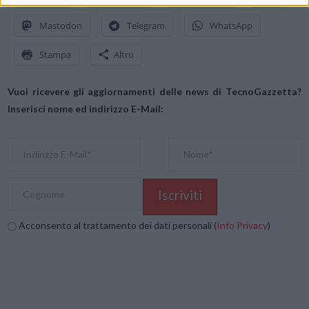
Mastodon
Telegram
WhatsApp
Stampa
Altro
Vuoi ricevere gli aggiornamenti delle news di TecnoGazzetta?
Inserisci nome ed indirizzo E-Mail:
Acconsento al trattamento dei dati personali (
Info Privacy
)