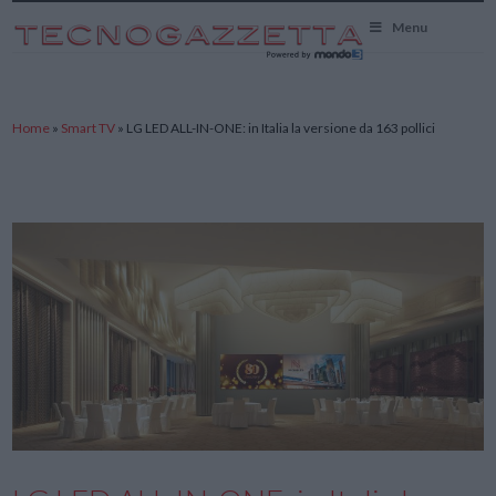
TecnoGazzetta
Menu
Home
»
Smart TV
»
LG LED ALL-IN-ONE: in Italia la versione da 163 pollici