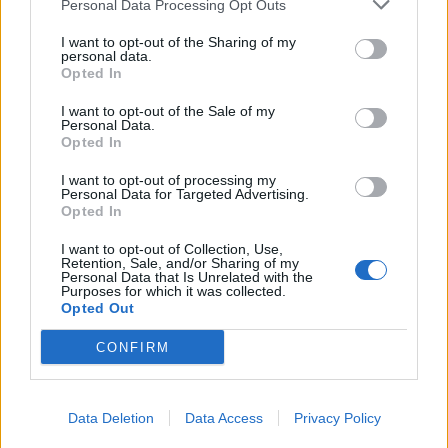
Personal Data Processing Opt Outs
schermo LED con estrema facilità.
I want to opt-out of the Sharing of my
personal data.
Questo display innovativo consente infine di
risparmiare energia
:
Opted In
quando non si utilizza il display per un certo periodo di tempo, lo
I want to opt-out of the Sale of my
schermo si spegne e le parti principali del circuito all’interno del
Personal Data.
Opted In
maxischermo LED entrano in modalità standby.
I want to opt-out of processing my
Personal Data for Targeted Advertising.
“Il nuovo maxischermo LED All-in-One arricchisce la nostra offerta
Opted In
di soluzioni tecnologiche per uso business aggiungendosi alla
I want to opt-out of Collection, Use,
versione da 136″ con pixel pitch da 1,56 mm introdotta lo scorso
Retention, Sale, and/or Sharing of my
anno”
commenta Luca Russo, Business Solutions Sales Director
Personal Data that Is Unrelated with the
Purposes for which it was collected.
di LG Electronics Italia.
“Grazie alla loro versatilità e semplicità di
Opted Out
installazione, i nostri prodotti sono gli alleati ideali per digitalizzare
CONFIRM
qualunque spazio rendendolo evoluto e funzionale”.
Condividi questo articolo:
Data Deletion
Data Access
Privacy Policy
E-mail
LinkedIn
Facebook
X