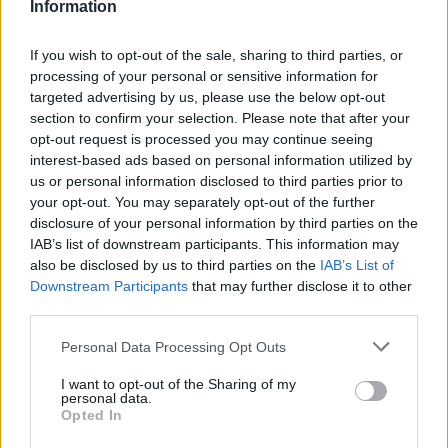
Information
L’attesa di aprire il prossimo regalo diventa un’esperienza di per sé,
If you wish to opt-out of the sale, sharing to third parties, or
creando un’atmosfera emozionante e festosa.
processing of your personal or sensitive information for
targeted advertising by us, please use the below opt-out
section to confirm your selection. Please note that after your
SkyExtra: Un Esclusivo Mondo di Vantaggi
opt-out request is processed you may continue seeing
Per scoprire tutte le sorprese e i vantaggi di #SkyExtra, i clienti
interest-based ads based on personal information utilized by
possono visitare sky.it/extra o accedere all’app MySky. Questa
us or personal information disclosed to third parties prior to
your opt-out. You may separately opt-out of the further
piattaforma esclusiva offre un mondo di opportunità e regali pensati
disclosure of your personal information by third parties on the
su misura per rendere il periodo natalizio ancora più speciale.
IAB’s list of downstream participants. This information may
also be disclosed by us to third parties on the
IAB’s List of
Condividere la Gioia delle Festività
Downstream Participants
that may further disclose it to other
third parties.
Sky non si limita a offrire regali ai propri clienti, ma crea un’esperienza
da condividere con tutta la famiglia. Momenti indimenticabili sono
Personal Data Processing Opt Outs
all’orizzonte, e l’iniziativa #SkyExtra è il modo perfetto per
I want to opt-out of the Sharing of my
condividere la gioia delle festività con coloro che amiamo di più.
personal data.
Opted In
In un periodo in cui la connessione e la condivisione sono