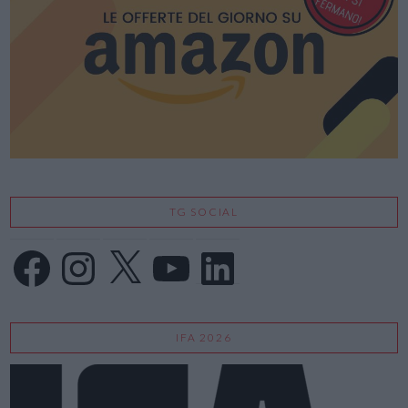
TG SOCIAL
Facebook
Instagram
X
YouTube
LinkedIn
IFA 2026