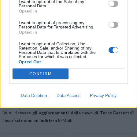
I want to opt-out of the Sale of my
Personal Data.
particolarmente significative, Sky si posiziona come il compagno
Opted In
ideale per rendere il Natale del 2023 un momento di gioia, sorrisi e
gratitudine. Che si tratti di film speciali, contenuti esclusivi o
I want to opt-out of processing my
Personal Data for Targeted Advertising.
vantaggi unici, #SkyExtra promette di rendere questa stagione
Opted In
festiva indimenticabile per tutti i suoi clienti.
I want to opt-out of Collection, Use,
Retention, Sale, and/or Sharing of my
Personal Data that Is Unrelated with the
Purposes for which it was collected.
Condividi questo articolo:
Opted Out
E-mail
LinkedIn
Facebook
X
CONFIRM
Mastodon
Telegram
WhatsApp
Data Deletion
Data Access
Privacy Policy
Stampa
Altro
Vuoi ricevere gli aggiornamenti delle news di TecnoGazzetta?
Inserisci nome ed indirizzo E-Mail: