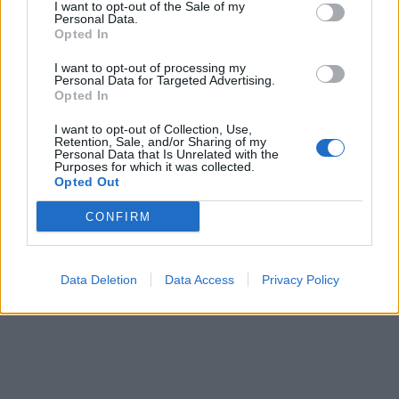
I want to opt-out of the Sale of my
Personal Data.
Opted In
Regista Multitalento
I want to opt-out of processing my
Emerald Fennell, oltre a dirigere il film, è coinvolta anche nella
Personal Data for Targeted Advertising.
Opted In
produzione insieme a Margot Robbie e Josey McNamara. Il
coinvolgimento di una regista premiata come Fennell suggerisce che
I want to opt-out of Collection, Use,
“Saltburn” non sarà solo un thriller, ma anche un’opera d’arte
Retention, Sale, and/or Sharing of my
Personal Data that Is Unrelated with the
cinematografica che esplora le dinamiche complesse di desiderio e
Purposes for which it was collected.
Opted Out
potere.
CONFIRM
Un
Data Deletion
Data Access
Privacy Policy