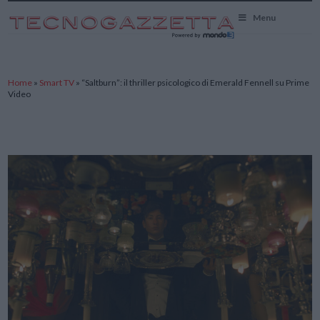
TecnoGazzetta
Menu
Home
»
Smart TV
»
“Saltburn”: il thriller psicologico di Emerald Fennell su Prime
Video