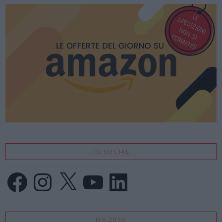
TG SOCIAL
Facebook
Instagram
X
YouTube
LinkedIn
IFA 2026