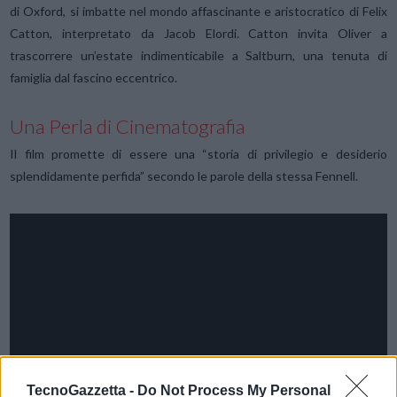
di Oxford, si imbatte nel mondo affascinante e aristocratico di Felix
Catton, interpretato da Jacob Elordi. Catton invita Oliver a
trascorrere un’estate indimenticabile a Saltburn, una tenuta di
famiglia dal fascino eccentrico.
Una Perla di Cinematografia
Il film promette di essere una “storia di privilegio e desiderio
splendidamente perfida” secondo le parole della stessa Fennell.
TecnoGazzetta -
Do Not Process My Personal