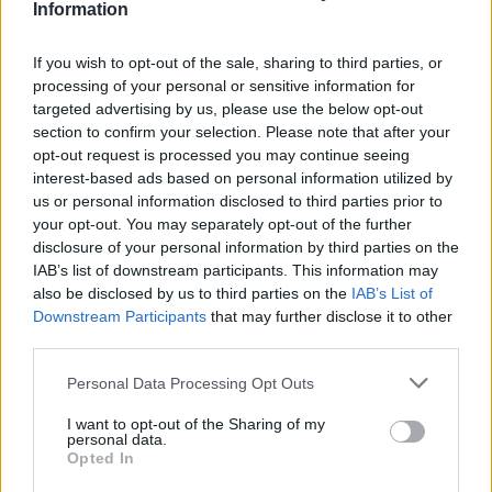
Information
If you wish to opt-out of the sale, sharing to third parties, or
processing of your personal or sensitive information for
targeted advertising by us, please use the below opt-out
section to confirm your selection. Please note that after your
opt-out request is processed you may continue seeing
interest-based ads based on personal information utilized by
us or personal information disclosed to third parties prior to
your opt-out. You may separately opt-out of the further
disclosure of your personal information by third parties on the
IAB’s list of downstream participants. This information may
also be disclosed by us to third parties on the
IAB’s List of
Downstream Participants
that may further disclose it to other
third parties.
Personal Data Processing Opt Outs
Con una durata di 127 minuti, “Saltburn” si preannuncia come una
I want to opt-out of the Sharing of my
pièce cinematografica intensa e coinvolgente.
personal data.
Opted In
COME AVERE 30 GIORNI GRATIS DI PRIME VIDEO