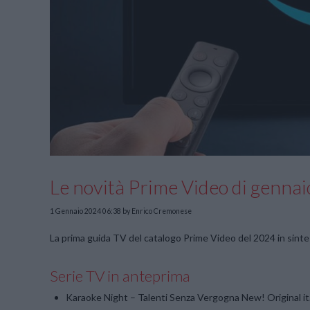
Le novità Prime Video di genna
1 Gennaio 2024 06:38
by Enrico Cremonese
La prima guida TV del catalogo Prime Video del 2024 in sintes
Serie TV in anteprima
Karaoke Night – Talenti Senza Vergogna New! Original it