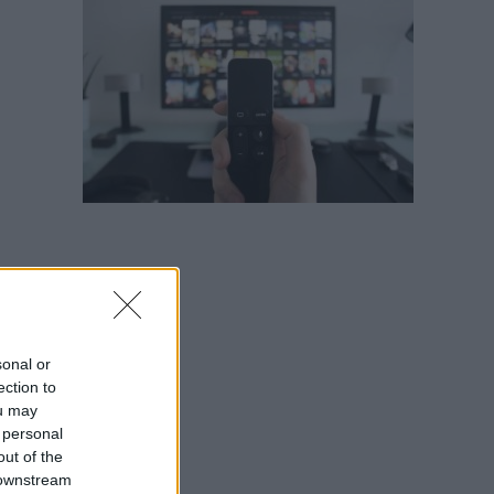
sonal or
ection to
ou may
 personal
out of the
 downstream