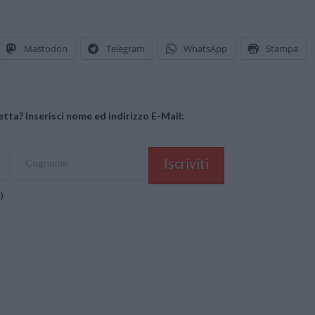
Mastodon
Telegram
WhatsApp
Stampa
tta? Inserisci nome ed indirizzo E-Mail:
y
)