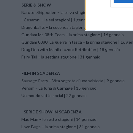
SERIE & SHOW
Naruto: Shippuden – la terza stagione | 1 gennaio
I Cesaroni – le sei stagioni | 1 gennaio
Dragonball Z – la seconda stagione | 9 gennaio
Gundam Ms 08th Team – la prima stagione | 16 gennaio
Gundam 0080: La guerra in tasca – la prima stagione | 16 ge
Drag Den with Manila Luzon: Retribution | 18 gennaio
Fairy Tail – la settima stagione | 31 gennaio
FILM IN SCADENZA
Sausage Party – Vita segreta di una salsiccia | 9 gennaio
Venom – La furia di Carnage | 15 gennaio
Un mondo sotto social | 22 gennaio
SERIE E SHOW IN SCADENZA
Mad Man – le sette stagioni | 14 gennaio
Love Bugs – la prima stagione | 31 gennaio