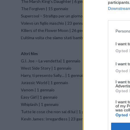
The Marsh King’s Daughter | 6 gennaio
participants
The Forgiven | 15 gennaio
Downstream 
Supercool – Strafigo per un giorno | 19 gennaio
Volevo un figlio maschio | 23 gennaio
Killers of the Flower Moon | 26 gennaio
Persona
L’ultima volta che siamo stati bambini | 30 gennaio
I want t
Opted 
Altri film
G.I. Joe – La vendetta| 1 gennaio
I want t
West Side Story | 1 gennaio
Opted 
Harry, ti presento Sally… | 1 gennaio
I want 
Jurassic World | 1 gennaio
Advertis
Venom | 1 gennaio
Opted 
Easy Girl | 1 gennaio
I want t
Whiplash | 1 gennaio
of my P
was col
Tutte le cose che non sai di lui | 1 gennaio
Opted 
Kevin James: Irregardless | 23 gennaio