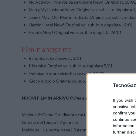
No Activity – Niente da segnalare New! Original it. 18/0
Marry My Husband New! Original vo. sub. it. e doppiata 
James May: Our Man in India S3 Original vo. sub. it. e do
Hazbin Hotel New! Original vo. sub. it. e doppiata 19/01
Expats New! Original vo. sub. it. e doppiata 26/01
Film in anteprima
Bang Bank Exclusive it. 3/01
Il Nemico Original vo. sub. it. e doppiata 5/01
Dobbiamo stare vicini Exclusive it. 10/01
Gioco di ruolo Original vo. sub. it. e doppiata 12/01
TecnoGazz
NUOVI FILM IN ARRIVO
Prime e seconde visioni
If you wish 
sensitive in
confirm you
Minions 2: Come Gru diventa cattivissimo | 1 gennaio
continue se
L’ordine del tempo | 2 gennaio
information 
Insidious – La porta rossa | 5 gennaio
further disc