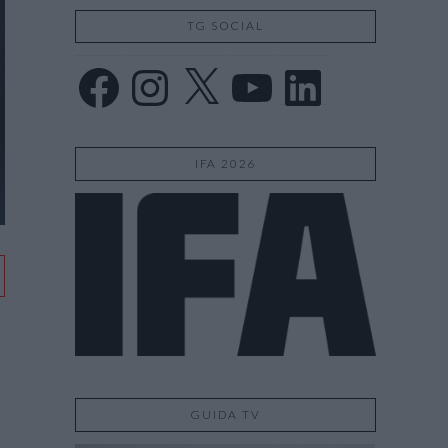
TG SOCIAL
Facebook
Instagram
X
YouTube
LinkedIn
IFA 2026
GUIDA TV