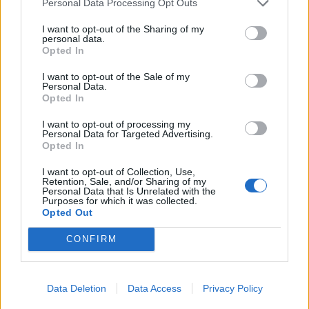
Personal Data Processing Opt Outs
Parteciperanno alla presentazione: Lorena Gandolfini, CMO BIP;
Luca Monaco, Global Head of Content BIP, Simona Calo, regista e
I want to opt-out of the Sharing of my
personal data.
sceneggiatrice; Tom Feasby, attore; Vincenzo Adelini, Composer;
Opted In
Tommaso Agnese, distributore Direct to Digital. Dopo la proiezione
I want to opt-out of the Sale of my
interverranno in un talk: Brando Benifei, Eurodeputato e relatore
Personal Data.
dell’AI Act, Maurizio Molinari, Head of Liaison Office Milan
Opted In
Parlamento Europeo; Andrea Taglioni, Global Data and AI
I want to opt-out of processing my
Competence Manager BIP xTech e Maura Nespoli, VP of Sales for
Personal Data for Targeted Advertising.
Opted In
Renewables and Sustainable solutions Prysmian.
I want to opt-out of Collection, Use,
Retention, Sale, and/or Sharing of my
Quando sarà visibile in streaming?
Personal Data that Is Unrelated with the
Purposes for which it was collected.
La presentazione anticiperà la messa in onda del film sulle
Opted Out
piattaforme Prime Video e Apple Tv, dove il documentario sarà
CONFIRM
disponibile dal 23 febbraio 2024.
Condividi questo articolo:
Data Deletion
Data Access
Privacy Policy
E-mail
LinkedIn
Facebook
X