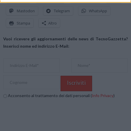
Mastodon
Telegram
WhatsApp
Stampa
Altro
Vuoi ricevere gli aggiornamenti delle news di TecnoGazzetta?
Inserisci nome ed indirizzo E-Mail:
Acconsento al trattamento dei dati personali (
Info Privacy
)