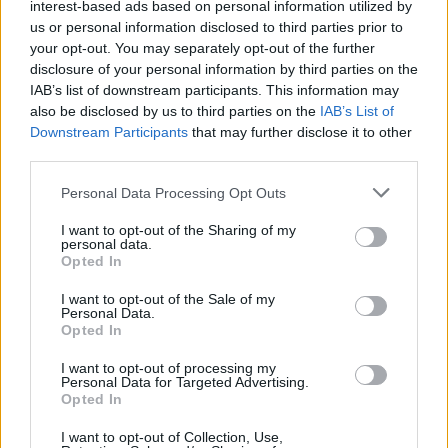
interest-based ads based on personal information utilized by
us or personal information disclosed to third parties prior to
your opt-out. You may separately opt-out of the further
In particolare i modelli 27SR50F e 32SR50F sono dotati di un display
disclosure of your personal information by third parties on the
IPS in formato 27 e 31.5″ e risoluzione Full HD (1920×1080), mentre
IAB’s list of downstream participants. This information may
i monitor 32SQ700S e 32SQ780S sono caratterizzati da display VA
also be disclosed by us to third parties on the
IAB’s List of
31.5″ con risoluzione UHD 4K (3840×2160). Questi ultimi due
Downstream Participants
that may further disclose it to other
modelli sono dotati inoltre della porta USB-C con power delivery
third parties.
65W.
Personal Data Processing Opt Outs
I want to opt-out of the Sharing of my
I modelli 32SQ780S, 27SR50F, 32SQ700S e 32SR50F sono
personal data.
disponibili da oggi su LG Online Shop al prezzo consigliato al
Opted In
pubblico rispettivamente di 399 euro, 189 euro, 329 euro e 219 euro.
I want to opt-out of the Sale of my
Personal Data.
Opted In
Condividi questo articolo:
I want to opt-out of processing my
E-mail
LinkedIn
Facebook
X
Personal Data for Targeted Advertising.
Opted In
Mastodon
Telegram
WhatsApp
I want to opt-out of Collection, Use,