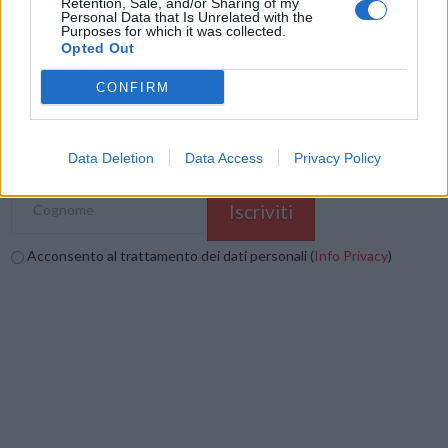
Retention, Sale, and/or Sharing of my
Stampa
Altro
Personal Data that Is Unrelated with the
Purposes for which it was collected.
Opted Out
Vuoi ricevere gli aggiornamenti delle news di TecnoGazzetta?
Inserisci nome ed indirizzo E-Mail:
CONFIRM
Data Deletion
Data Access
Privacy Policy
Acconsento al trattamento dei dati personali (
Info Privacy
)