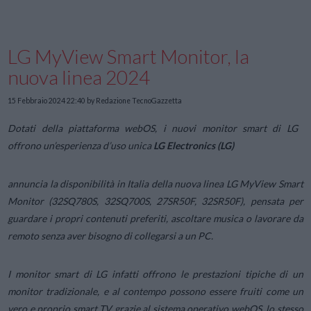
LG MyView Smart Monitor, la
nuova linea 2024
15 Febbraio 2024 22:40
by Redazione TecnoGazzetta
Dotati della piattaforma webOS, i nuovi monitor smart di LG
offrono un’esperienza d’uso unica
LG Electronics (LG)
annuncia la disponibilità in Italia della nuova linea LG MyView Smart
Monitor (32SQ780S, 32SQ700S, 27SR50F, 32SR50F), pensata per
guardare i propri contenuti preferiti, ascoltare musica o lavorare da
remoto senza aver bisogno di collegarsi a un PC.
I monitor smart di LG infatti offrono le prestazioni tipiche di un
monitor tradizionale, e al contempo possono essere fruiti come un
vero e proprio smart TV grazie al sistema operativo webOS, lo stesso