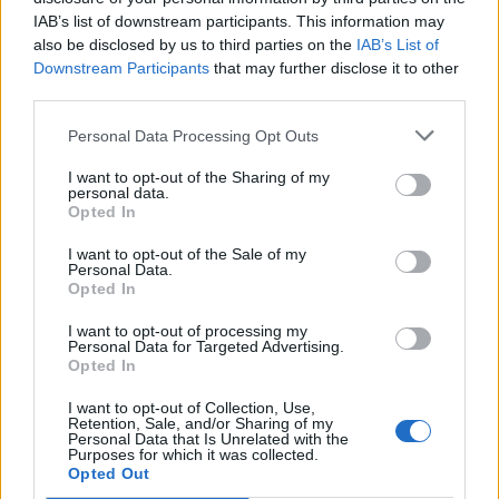
IAB’s list of downstream participants. This information may
GUIDA TV
also be disclosed by us to third parties on the
IAB’s List of
Downstream Participants
that may further disclose it to other
third parties.
Personal Data Processing Opt Outs
I want to opt-out of the Sharing of my
personal data.
Opted In
I want to opt-out of the Sale of my
Personal Data.
Opted In
I want to opt-out of processing my
TARIFFE & NEWS: MONDO3
Personal Data for Targeted Advertising.
Opted In
Fastweb + Vodafone, i risultati del secondo trimestre 2026
I want to opt-out of Collection, Use,
confermano la validità di strategia e sinergie
Retention, Sale, and/or Sharing of my
Personal Data that Is Unrelated with the
Purposes for which it was collected.
Opted Out