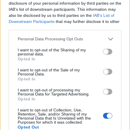
disclosure of your personal information by third parties on the
IAB’s list of downstream participants. This information may
also be disclosed by us to third parties on the
IAB’s List of
GUIDA TV
Downstream Participants
that may further disclose it to other
third parties.
Personal Data Processing Opt Outs
I want to opt-out of the Sharing of my
personal data.
Opted In
I want to opt-out of the Sale of my
Personal Data.
Opted In
I want to opt-out of processing my
Personal Data for Targeted Advertising.
TARIFFE & NEWS: MONDO3
Opted In
Fastweb + Vodafone, i risultati del secondo trimestre 2026
I want to opt-out of Collection, Use,
Retention, Sale, and/or Sharing of my
confermano la validità di strategia e sinergie
Personal Data that Is Unrelated with the
Purposes for which it was collected.
Opted Out