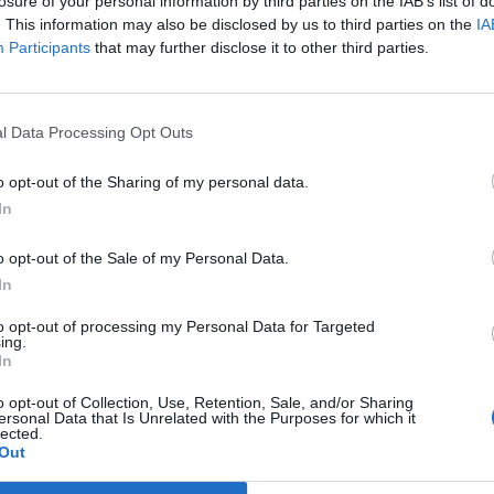
losure of your personal information by third parties on the IAB’s list of
. This information may also be disclosed by us to third parties on the
IA
Participants
that may further disclose it to other third parties.
←
1
2
l Data Processing Opt Outs
o opt-out of the Sharing of my personal data.
In
o opt-out of the Sale of my Personal Data.
In
to opt-out of processing my Personal Data for Targeted
ing.
In
o opt-out of Collection, Use, Retention, Sale, and/or Sharing
ersonal Data that Is Unrelated with the Purposes for which it
lected.
Out