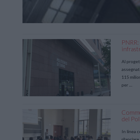
PNRR: i
infrast
Al proge
assegnati
115 milio
per …
Commun
del Pol
In linea 
rilanciar