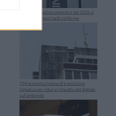
Swisscom, il primo semestre del 2026 si
chiude con importanti conferme
TIM presenta il piano di transizione
climatica per ridurre l’impatto del digitale
sull’ambiente