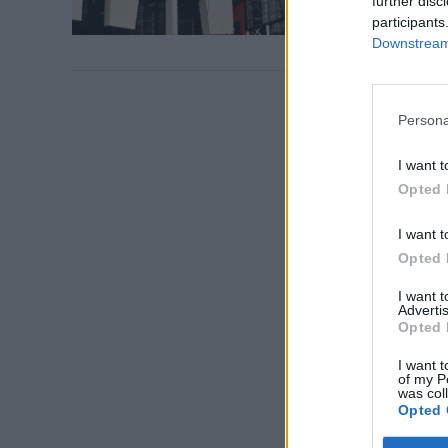
further disc
participants
Downstream 
VIEW POST
Persona
I want t
Opted 
I want t
Opted 
I want 
VIEW POST
Advertis
Opted 
I want t
of my P
was col
Opted 