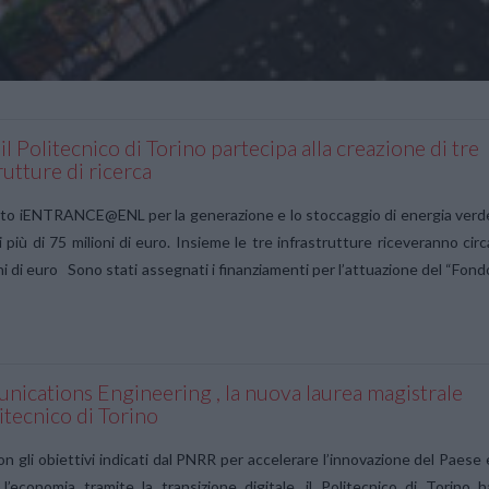
l Politecnico di Torino partecipa alla creazione di tre
rutture di ricerca
tto iENTRANCE@ENL per la generazione e lo stoccaggio di energia verd
 più di 75 milioni di euro. Insieme le tre infrastrutture riceveranno circ
ni di euro Sono stati assegnati i finanziamenti per l’attuazione del “Fond
ications Engineering , la nuova laurea magistrale
itecnico di Torino
con gli obiettivi indicati dal PNRR per accelerare l’innovazione del Paese 
e l’economia tramite la transizione digitale, il Politecnico di Torino h