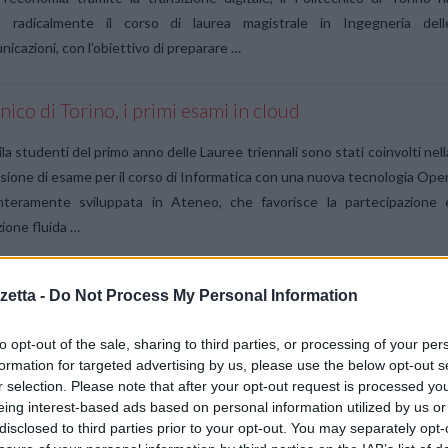
o radicalmente il corso di laurea magistrale in Ingegneria dell
icazioni, con l’obiettivo di preparare …
nico di Torino, i primi esami in cloud
ila studenti del primo anno delle Lauree triennali sono stati coinvolti nell
sione di esame per il corso di Informatica con una nuova tecnologia Ope
nteramente sviluppata in Ateneo, che favorisce la partecipazione 
zione fluida …
etta -
Do Not Process My Personal Information
tecnico di Torino entra in MOBI per l’identificazione e
essione dei veicoli
to opt-out of the sale, sharing to third parties, or processing of your per
formation for targeted advertising by us, please use the below opt-out s
ogia Blockchain è da molti anni al centro di progetti di ricerca dell’Atene
r selection. Please note that after your opt-out request is processed y
 in collaborazione con aziende leader dell’automotive e del settor
eing interest-based ads based on personal information utilized by us or
ivo Il Politecnico di Torino ha ufficializzato il proprio ingresso i
disclosed to third parties prior to your opt-out. You may separately opt-
ility Open Blockchain Initiative”. MOBI …