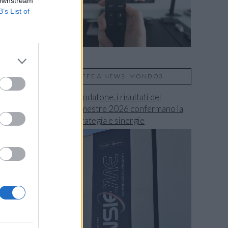
 downstream
B’s List of
TARIFFE & NEWS: MONDO3
Fastweb + Vodafone, i risultati del
secondo trimestre 2026 confermano la
validità di strategia e sinergie