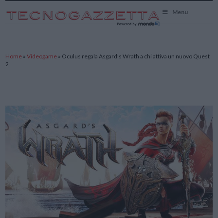
TecnoGazzetta
Menu
Home
»
Videogame
»
Oculus regala Asgard’s Wrath a chi attiva un nuovo Quest
2