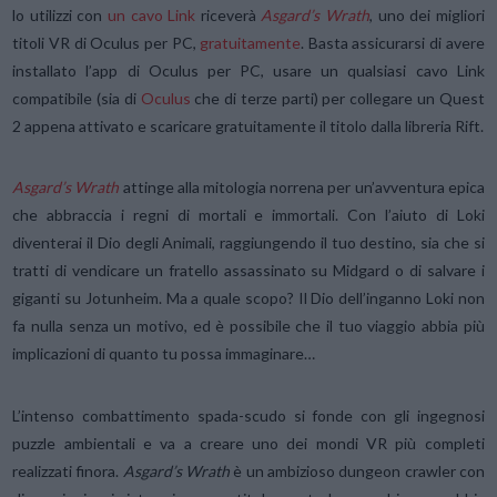
lo utilizzi con
un cavo Link
riceverà
Asgard’s Wrath
, uno dei migliori
titoli VR di Oculus per PC,
gratuitamente
. Basta assicurarsi di avere
installato l’app di Oculus per PC, usare un qualsiasi cavo Link
compatibile (sia di
Oculus
che di terze parti) per collegare un Quest
2 appena attivato e scaricare gratuitamente il titolo dalla libreria Rift.
Asgard’s Wrath
attinge alla mitologia norrena per un’avventura epica
che abbraccia i regni di mortali e immortali. Con l’aiuto di Loki
diventerai il Dio degli Animali, raggiungendo il tuo destino, sia che si
tratti di vendicare un fratello assassinato su Midgard o di salvare i
giganti su Jotunheim. Ma a quale scopo? Il Dio dell’inganno Loki non
fa nulla senza un motivo, ed è possibile che il tuo viaggio abbia più
implicazioni di quanto tu possa immaginare…
L’intenso combattimento spada-scudo si fonde con gli ingegnosi
puzzle ambientali e va a creare uno dei mondi VR più completi
realizzati finora.
Asgard’s Wrath
è un ambizioso dungeon crawler con