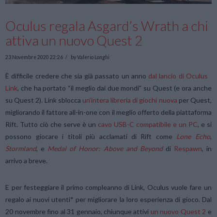
Oculus regala Asgard’s Wrath a chi
attiva un nuovo Quest 2
23 Novembre 2020 22:26
by Valerio Longhi
È difficile credere che sia già passato un anno
dal lancio di Oculus
Link
, che ha portato “il meglio dai due mondi” su Quest (e ora anche
su Quest 2). Link sblocca
un’intera libreria di giochi nuova
per Quest,
migliorando il fattore all-in-one con il meglio offerto della piattaforma
Rift. Tutto ciò che serve è un
cavo USB-C compatibile e un PC
, e si
possono giocare i titoli più acclamati di Rift come
Lone Echo
,
Stormland
, e
Medal of Honor: Above and Beyond
di
Respawn
, in
arrivo a breve.
E per festeggiare il primo compleanno di Link, Oculus vuole fare un
regalo ai nuovi utenti* per migliorare la loro esperienza di gioco. Dal
20 novembre fino al 31 gennaio, chiunque attivi
un nuovo Quest 2
e