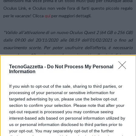
dimensioni mai viste prima e un titolo must-play per chiunque abbia
Oculus Link, e Oculus non vede l’ora di farti questo piccolo regalo
per le vacanze! Clicca
qui
per maggiori dettagli.
*Valido all’attivazione di un nuovo Oculus Quest 2 (64 GB o 256 GB)
dalle 09:00 del 20/11/2020 alle 08:59 dell’01/02/2021 o fino ad
esaurimento scorte. Per poter usufruire dell’offerta, è necessario
avere almeno 18 anni o avere la maggiore età nella giurisdizione in
cui si risiede al momento dell’acquisto. Sono inoltre richiesti il cavo
TecnoGazzetta -
Do Not Process My Personal
Oculus Link (o un equivalente compatibile) e un PC che soddisfi i
Information
requisiti minimi per i giochi VR (venduti separatamente). Non valido
nei casi in cui è proibito dalla legge. Articolo dell’offerta (solo
If you wish to opt-out of the sale, sharing to third parties, or
processing of your personal or sensitive information for
contenuti digitali): Asgard’s Wrath (valore al dettaglio: 39,99€).
targeted advertising by us, please use the below opt-out
Asgard’s Wrath deve essere riscattato e scaricato entro le 08:59
section to confirm your selection. Please note that after your
dell’01/02/2021. Prodotto Qualificante soggetto a disponibilità, le
opt-out request is processed you may continue seeing
quantità sono limitate. Non valido per ordini o acquisti precedenti;
interest-based ads based on personal information utilized by
non può essere trasferito o altrimenti riscattato in contanti o
us or personal information disclosed to third parties prior to
your opt-out. You may separately opt-out of the further
codice(i) promozionale. Non può essere combinato con altre offerte,