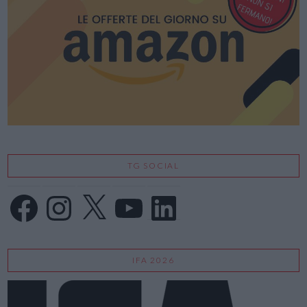
TG SOCIAL
Facebook
Instagram
X
YouTube
LinkedIn
IFA 2026