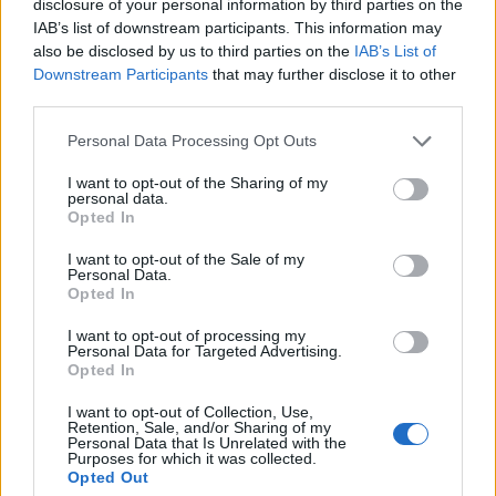
disclosure of your personal information by third parties on the
sconti o coupon. Facebook Technologies si riserva il diritto di
IAB’s list of downstream participants. This information may
modificare o interrompere le offerte in qualsiasi momento. Limite di
also be disclosed by us to third parties on the
IAB’s List of
1 articolo dell’offerta per ogni acquisto di Prodotti Qualificanti.
Downstream Participants
that may further disclose it to other
Possono essere applicate altre esclusioni e limiti. Il consumatore è
third parties.
responsabile del pagamento di qualsiasi imposta applicabile per il
Personal Data Processing Opt Outs
rimborso dell’offerta.
I want to opt-out of the Sharing of my
personal data.
Opted In
Condividi questo articolo:
I want to opt-out of the Sale of my
E-mail
LinkedIn
Facebook
X
Personal Data.
Opted In
Mastodon
Telegram
WhatsApp
I want to opt-out of processing my
Personal Data for Targeted Advertising.
Stampa
Altro
Opted In
I want to opt-out of Collection, Use,
Vuoi ricevere gli aggiornamenti delle news di TecnoGazzetta?
Retention, Sale, and/or Sharing of my
Personal Data that Is Unrelated with the
Inserisci nome ed indirizzo E-Mail:
Purposes for which it was collected.
Opted Out