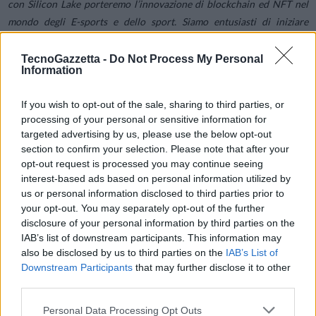
con Silicon Lake porteremo l’innovazione di blockchain ed NFT nel
mondo degli E-sports e dello sport. Siamo entusiasti di iniziare
questo percorso, sicuri di rivestire un ruolo di primo piano grazie al
valore dei nostri partner. Saremo fautori di innumerevoli
TecnoGazzetta -
Do Not Process My Personal
Information
innovazioni”.
If you wish to opt-out of the sale, sharing to third parties, or
Alberto Puppo, CEO di Silicon Lake:
“
Mi occupo di digitale dal 1986
processing of your personal or sensitive information for
e a guidarmi è sempre stata la volontà di rimettere al centro
targeted advertising by us, please use the below opt-out
l’innovazione. Questa partnership con Sport Digital House credo sia
section to confirm your selection. Please note that after your
opt-out request is processed you may continue seeing
la dimostrazione di come Silicon Lake persegui con convinzione e
interest-based ads based on personal information utilized by
competenza questa missione. La coerenza di questo approccio è
us or personal information disclosed to third parties prior to
dimostrato dal fatto che uno dei nostri pilastri è rappresentato dalle
your opt-out. You may separately opt-out of the further
partnership di qualità assoluta, come quella appena siglata”.
disclosure of your personal information by third parties on the
IAB’s list of downstream participants. This information may
also be disclosed by us to third parties on the
IAB’s List of
Downstream Participants
that may further disclose it to other
Condividi questo articolo:
third parties.
E-mail
LinkedIn
Facebook
X
Personal Data Processing Opt Outs