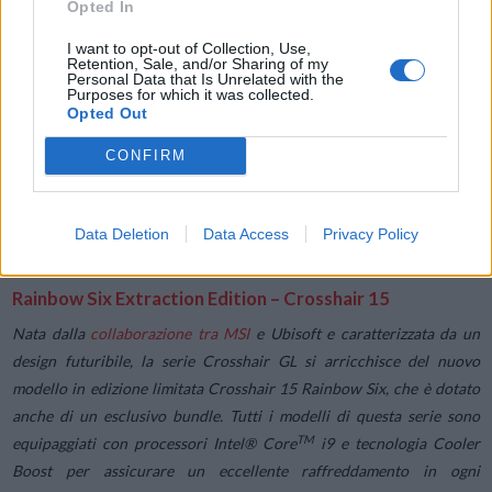
Opted In
I want to opt-out of Collection, Use,
Retention, Sale, and/or Sharing of my
Personal Data that Is Unrelated with the
Purposes for which it was collected.
Opted Out
CONFIRM
Data Deletion
Data Access
Privacy Policy
Rainbow Six Extraction Edition – Crosshair 15
Nata dalla
collaborazione tra MSI
e Ubisoft e caratterizzata da un
design futuribile, la serie Crosshair GL si arricchisce del nuovo
modello in edizione limitata Crosshair 15 Rainbow Six, che è dotato
anche di un esclusivo bundle. Tutti i modelli di questa serie sono
TM
equipaggiati con processori Intel® Core
i9 e tecnologia Cooler
Boost per assicurare un eccellente raffreddamento in ogni