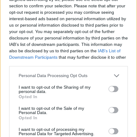
I nuovi GE 76 e 66 Raider mettono a disposizione i sofisticati effetti
section to confirm your selection. Please note that after your
luminosi della serie GE Raider e performance ancora superiori. Il
opt-out request is processed you may continue seeing
modello GE76 Raider, in particolare, grazie al suo esclusivo thermal
interest-based ads based on personal information utilized by
us or personal information disclosed to third parties prior to
design, raggiunge i 220W* con la GeForce RTX 3080 Ti e MSI
your opt-out. You may separately opt-out of the further
OverBoost. La tecnologia Phase Change Liquid Metal Pad assicura
disclosure of your personal information by third parties on the
poi un ulteriore incremento del 10% delle performance, mentre i
IAB’s list of downstream participants. This information may
display ad alte prestazioni con risoluzione fino a 4K garantiscono
also be disclosed by us to third parties on the
IAB’s List of
incredibili esperienze visive.
Downstream Participants
that may further disclose it to other
third parties.
Progettato per le Performance – Vector GP76/66
Personal Data Processing Opt Outs
Concepiti per assicurare prestazioni senza compromessi nei più
I want to opt-out of the Sharing of my
diversi ambiti, i Vector GP76/66 sono in grado raggiungere i 210W
personal data.
Opted In
con MSI OverBoost, rappresentando, quindi, una scelta ideale per il
gaming, ma anche per chi si occupa di progettazione e chi lavora in
I want to opt-out of the Sale of my
Personal Data.
ambito scientifico.
Opted In
I want to opt-out of processing my
Personal Data for Targeted Advertising.