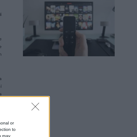
i
e
e
n
a
i
a
sonal or
ection to
ou may