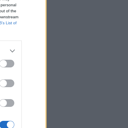
 personal
out of the
 downstream
B’s List of