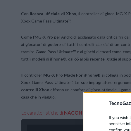
Con
licenza ufficiale di Xbox
, il controller di gioco MG-X
Xbox Game Pass Ultimate™.
Come l’MG-X Pro per Android, acclamato dalla critica fin dal s
ai giocatori di godere di tutti i controlli classici di un c
tramite Game Pass Ultimate™ e ai giochi elencati come comp
tutti i modelli di iPhone®, dal 6S al più recente, grazie al s
Il controller
MG-X Pro Made For iPhone®
si collega in poc
Xbox Game Pass Ultimate™. Le sue impugnature ergonomi
controlli Xbox
offrono un comfort di gioco ottimale. I gamer
casa che in viaggio.
TecnoGazz
Le caratteristiche di
NACON MG-X Pro
If you wish 
sensitive in
confirm you