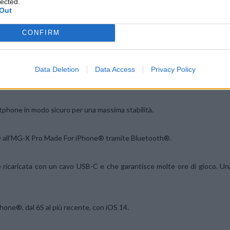
lected.
Out
CONFIRM
controller Xbox iPhone®, ideale per godere dell’offerta Xbox Game Pas
Store.
Data Deletion
Data Access
Privacy Policy
fort ottimale grazie al rivestimento dell’impugnatura.
artphone in modo sicuro per una massima stabilità.
e® all’MG-X Pro Made For iPhone® tramite Bluetooth®.
 ricaricata con un cavo USB-C e che garantisce molte ore di gioco. Un
iPhone®, dal 6S al più recente, con iOS 14.