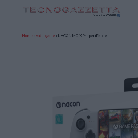
TecnoGazzetta
Home
»
Videogame
»
NACON MG-X Pro per iPhone