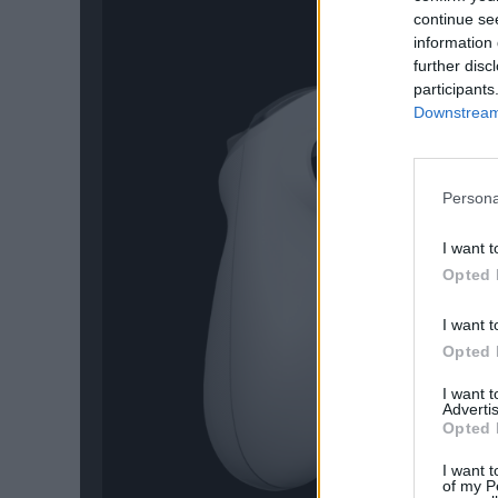
continue se
information 
further disc
participants
Downstream 
Persona
I want t
Opted 
I want t
Opted 
I want 
Advertis
Opted 
I want t
of my P