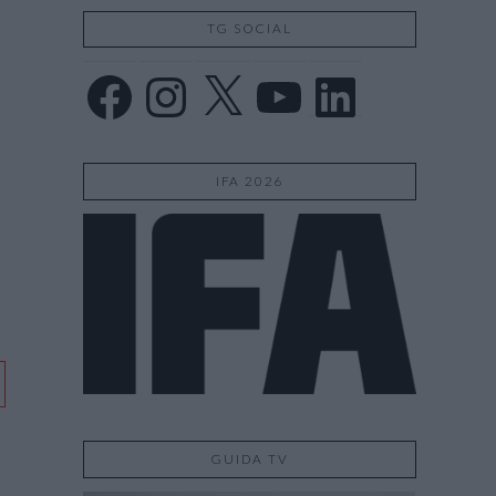
TG SOCIAL
Facebook
Instagram
X
YouTube
LinkedIn
IFA 2026
GUIDA TV