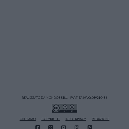
REALIZZATO DA MONDO3 S.R.L. - PARTITA IVA 06039210486
CHI SIAMO
COPYRIGHT
INFO PRIVACY
REDAZIONE