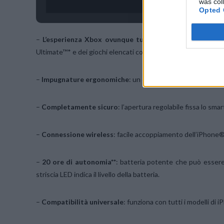
was col
Opted 
–
L’esperienza Xbox ovunque tu sia
: progettato per il 
Ultimate™* e dei giochi elencati come compatibili sull’Apple 
–
Impugnature ergonomiche
: un design che garantisce com
–
Completamente sicuro
: l’apertura regolabile fissa lo sm
–
Connessione wireless
: facile accoppiamento dell’iPhon
–
20 ore di autonomia**
: batteria potente che può essere
striscia LED indica il livello della batteria.
–
Compatibilità universale
: funziona con tutti i modelli di 