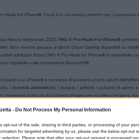
 Pro Made For iPhone® Cloud è lo strumento perfetto per i possessori d
uo rilascio nel gennaio 2022, l’
MG-X Pro Made For iPhone®
permett
ontroller Xbox mentre giocano ai giochi Cloud Gaming disponibili su mobil
atibili sull’Apple Store. L’MG-X Pro Made for iPhone® è compatibile co
upporto regolabile e alla connessione Bluetooth®.
hi istanti a un iPhone® e consente di accedere a tutti i giochi dell’offert
che, i
joystick asimmetrici
, i bumper, i grilletti, i pulsanti di azione e 
s troveranno tutto ciò di cui hanno bisogno per eccellere nel gioco, sia 
etta -
Do Not Process My Personal Information
to opt-out of the sale, sharing to third parties, or processing of your per
formation for targeted advertising by us, please use the below opt-out s
r selection. Please note that after your opt-out request is processed y