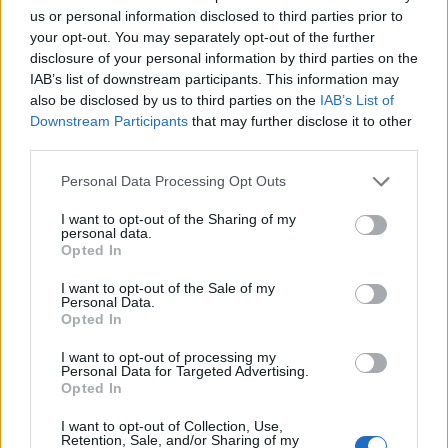
us or personal information disclosed to third parties prior to
Come pannelli OLED ROG Nebula Display, questi schermi hanno
your opt-out. You may separately opt-out of the further
tutto ciò che serve ai giocatori. Entrambe le opzioni sono
disclosure of your personal information by third parties on the
caratterizzate da un rapporto d’aspetto di 16:10, VESA
IAB’s list of downstream participants. This information may
DisplayHDR™ True Black 500 e uno straordinario rapporto di
also be disclosed by us to third parties on the
IAB’s List of
contrasto di 1.000.000:1 I display vantano anche una copertura del
Downstream Participants
that may further disclose it to other
third parties.
100% dello spazio colore DCI-P3 e un’accuratezza Delta E inferiore a
1, rendendo questi pannelli da gioco ugualmente in grado di fungere
Personal Data Processing Opt Outs
da schermo principale per i creatori di contenuti che richiedono
accuratezza cromatica nel loro lavoro. Per i videogiocatori, il tempo
I want to opt-out of the Sharing of my
personal data.
di risposta incredibilmente veloce di 0,2 ms elimina virtualmente le
Opted In
immagini fantasma e fornisce l’immagine più pulita possibile a ogni
I want to opt-out of the Sale of my
refresh dello schermo.
Personal Data.
Opted In
Raffreddamento iper-efficiente
I want to opt-out of processing my
Personal Data for Targeted Advertising.
Opted In
I portatili ultrasottili e potenti richiedono soluzioni di
I want to opt-out of Collection, Use,
raffreddamento incredibilmente efficienti, per cui Zephyrus G14 e
Retention, Sale, and/or Sharing of my