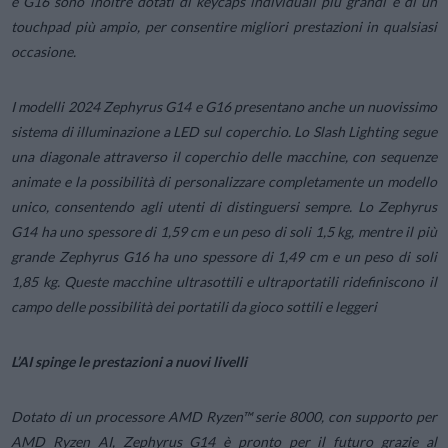
e G16 sono inoltre dotati di keycaps individuali più grandi e di un
touchpad più ampio, per consentire migliori prestazioni in qualsiasi
occasione.
I modelli 2024 Zephyrus G14 e G16 presentano anche un nuovissimo
sistema di illuminazione a LED sul coperchio. Lo Slash Lighting segue
una diagonale attraverso il coperchio delle macchine, con sequenze
animate e la possibilità di personalizzare completamente un modello
unico, consentendo agli utenti di distinguersi sempre. Lo Zephyrus
G14 ha uno spessore di 1,59 cm e un peso di soli 1,5 kg, mentre il più
grande Zephyrus G16 ha uno spessore di 1,49 cm e un peso di soli
1,85 kg. Queste macchine ultrasottili e ultraportatili ridefiniscono il
campo delle possibilità dei portatili da gioco sottili e leggeri
L’AI spinge le prestazioni a nuovi livelli
Dotato di un processore AMD Ryzen™ serie 8000, con supporto per
AMD Ryzen AI, Zephyrus G14 è pronto per il futuro grazie al