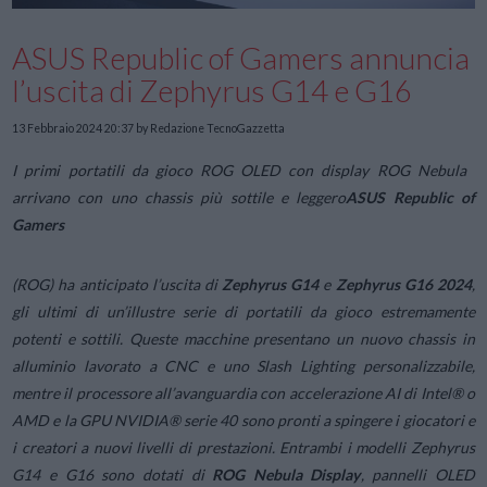
ASUS Republic of Gamers annuncia
l’uscita di Zephyrus G14 e G16
13 Febbraio 2024 20:37
by Redazione TecnoGazzetta
I primi portatili da gioco ROG OLED con display ROG Nebula
arrivano con uno chassis più sottile e leggero
ASUS Republic of
Gamers
(ROG) ha anticipato l’uscita di
Zephyrus G14
e
Zephyrus G16 2024
,
gli ultimi di un’illustre serie di portatili da gioco estremamente
potenti e sottili. Queste macchine presentano un nuovo chassis in
alluminio lavorato a CNC e uno Slash Lighting personalizzabile,
mentre il processore all’avanguardia con accelerazione AI di Intel® o
AMD e la GPU NVIDIA® serie 40 sono pronti a spingere i giocatori e
i creatori a nuovi livelli di prestazioni. Entrambi i modelli Zephyrus
G14 e G16 sono dotati di
ROG Nebula Display
, pannelli OLED