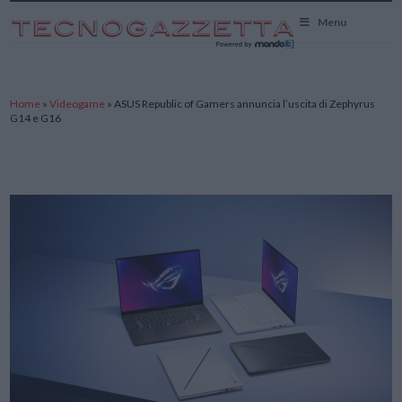
TecnoGazzetta
Menu
Home
»
Videogame
»
ASUS Republic of Gamers annuncia l’uscita di Zephyrus
G14 e G16