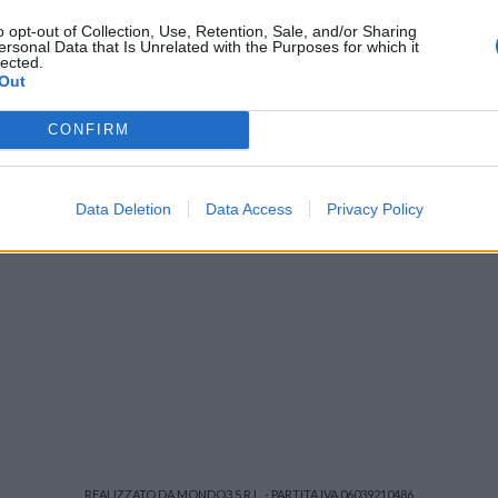
o opt-out of Collection, Use, Retention, Sale, and/or Sharing
ersonal Data that Is Unrelated with the Purposes for which it
lected.
Out
y
)
CONFIRM
Data Deletion
Data Access
Privacy Policy
REALIZZATO DA MONDO3 S.R.L. - PARTITA IVA 06039210486