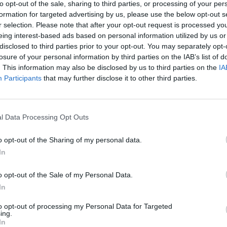
io servizio
“Charge
to opt-out of the sale, sharing to third parties, or processing of your per
re Android
– anche
formation for targeted advertising by us, please use the below opt-out s
r selection. Please note that after your opt-out request is processed y
eing interest-based ads based on personal information utilized by us or
disclosed to third parties prior to your opt-out. You may separately opt-
servizio in Spagna e Germania e l’estensione è arrivata automaticamente 
losure of your personal information by third parties on the IAB’s list of
. This information may also be disclosed by us to third parties on the
IA
Participants
that may further disclose it to other third parties.
degli sviluppatori
in quanto nei mercati dove è attiva la fatturazione su
 volte il valore dei casi in cui questa opportunità non è prevista.
l Data Processing Opt Outs
o opt-out of the Sharing of my personal data.
In
Mastodon
Telegram
WhatsApp
Stampa
o opt-out of the Sale of my Personal Data.
In
to opt-out of processing my Personal Data for Targeted
tta? Inserisci nome ed indirizzo E-Mail:
ing.
In