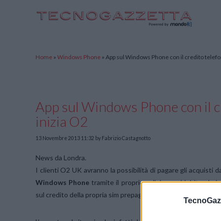
TecnoGazzetta
Home
»
Windows Phone
»
App sul Windows Phone con il credito telefon
App sul Windows Phone con il cr
inizia O2
13 Novembre 2013 11:32
by Fabrizio Castagnotto
News da Londra.
I clienti O2 UK avranno la possibilità di pagare gli acquisti d
Windows Phone
tramite il proprio cellulare, addebitando i 
sul credito della propria sim prepagata.
TecnoGazz