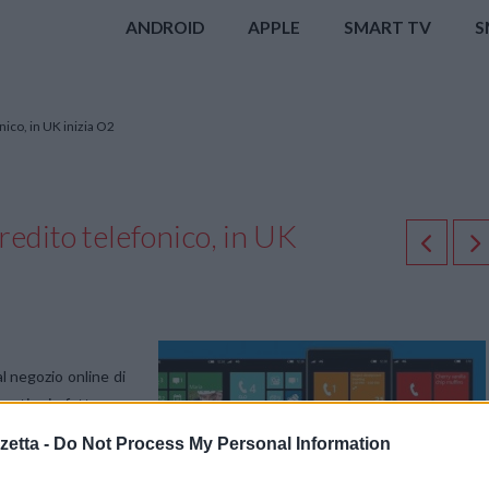
ANDROID
APPLE
SMART TV
S
ico, in UK inizia O2
edito telefonico, in UK
al negozio online di
costi o in fattura o
etta -
Do Not Process My Personal Information