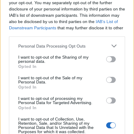
più ostili. Mentre il notebook VAS 6150E è certificato IP52 contro la
your opt-out. You may separately opt-out of the further
polvere e le gocce d’acqua, il tablet VAS 6160E è certificato IP65 e
disclosure of your personal information by third parties on the
IAB’s list of downstream participants. This information may
resistente ai getti d’acqua ad alta pressione e polvere densa.
also be disclosed by us to third parties on the
IAB’s List of
Downstream Participants
that may further disclose it to other
I dispositivi di diagnostica sono resistenti alle vibrazioni e offrono un
third parties.
SSD per ridurre la sensibilità agli urti, oltre a due interfacce USB
Personal Data Processing Opt Outs
customizzate per le officine, per garantire una connessione sicura e
stabile delle attrezzature di diagnostica esterne. Entrambe le unità
I want to opt-out of the Sharing of my
personal data.
sono state ulteriormente testate in base agli elevati standard di
Opted In
qualità di Volkswagen.
I want to opt-out of the Sale of my
Personal Data.
“Utilizzando l’hardware robusto di Getac, ci accingiamo a cambiare
Opted In
fornitore e a offrire quindi ai clienti un’attrezzatura di diagnostica di
I want to opt-out of processing my
alta qualità personalizzata per le nostre officine con un buon
Personal Data for Targeted Advertising.
Opted In
rapporto qualità prezzo”, ha affermato il Dr. Karl-Friederich Bremeier,
Manager, Factory Equipment Group Service Volkswagen.
I want to opt-out of Collection, Use,
Retention, Sale, and/or Sharing of my
Personal Data that Is Unrelated with the
Purposes for which it was collected.
Sono disponibili molti accessori sia per il notebook che per il tablet.