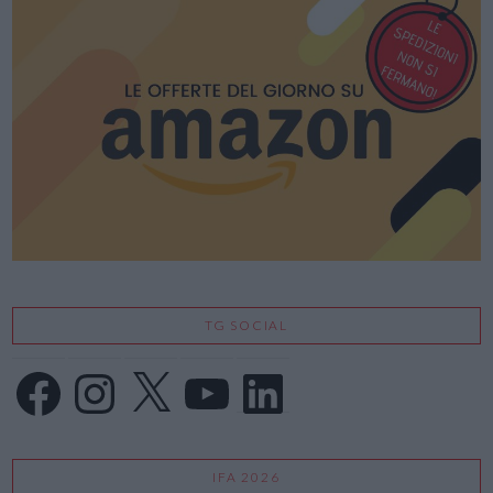
TG SOCIAL
Facebook
Instagram
X
YouTube
LinkedIn
IFA 2026