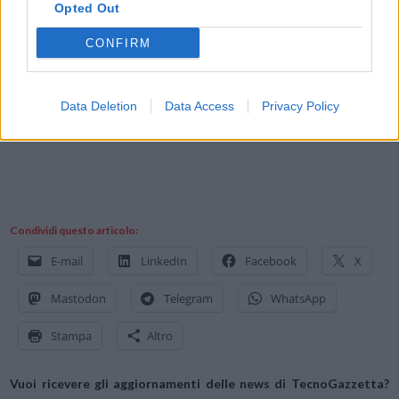
Opted Out
Di particolare interesse è la docking station inclusa (che può essere
agganciata al carrello del VAS 6556A), progettata per funzionare sia
CONFIRM
con il notebook che con il tablet. In questo modo, il dispositivo per la
diagnostica può essere agganciato e sganciato rapidamente
Data Deletion
Data Access
Privacy Policy
consentendo un risparmio di tempo e garantendo la protezione delle
connessioni degli apparecchi dall’usura.
Condividi questo articolo:
E-mail
LinkedIn
Facebook
X
Mastodon
Telegram
WhatsApp
Stampa
Altro
Vuoi ricevere gli aggiornamenti delle news di TecnoGazzetta?