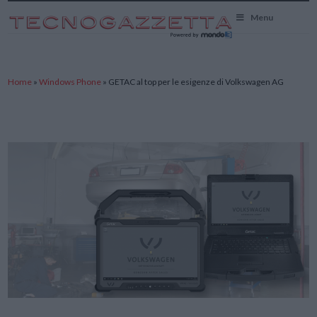
TecnoGazzetta
Menu
Home
»
Windows Phone
»
GETAC al top per le esigenze di Volkswagen AG