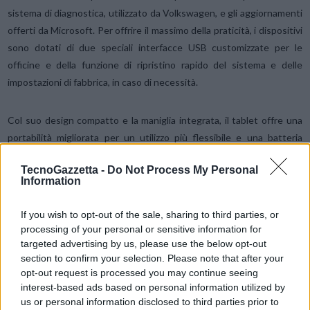
sistema di diagnostica, utilizzato da Volkswagen, e gli aggiornamenti
offerti da Microsoft. Per offrire il massimo della praticità, i dispositivi
sono dotati di due speciali interfacce USB customizzate per le
officine e della funzione di ripristino rapido del sistema e delle
impostazioni di fabbrica, in caso di necessità.
Col suo design compatto e la maniglia integrata, il tablet offre una
portabilità migliorata per un utilizzo più flessibile e una batteria
sostituibile durante l’operatività, che garantisce la massima
TecnoGazzetta -
Do Not Process My Personal
disponibilità 24 ore su 24. Lo schermo a 14 pollici consente di vedere
Information
facilmente anche i dati più complessi e garantisce una leggibilità
eccellente alla luce diretta del sole, grazie alla rivoluzionaria
If you wish to opt-out of the sale, sharing to third parties, or
tecnologia touch screen LumiBond® 2.0 sviluppata da Getac. I
processing of your personal or sensitive information for
dispositivi supportano varie modalità touch come pioggia, guanto e
targeted advertising by us, please use the below opt-out
penna, consentendo ai tecnici di indossare i guanti durante l’attività.
section to confirm your selection. Please note that after your
opt-out request is processed you may continue seeing
interest-based ads based on personal information utilized by
I dispositivi robusti di Getac sono ideali per l’impiego negli ambienti
us or personal information disclosed to third parties prior to