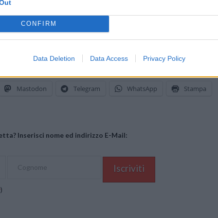
Out
CONFIRM
 le principali insegne di elettronica di consumo e operatori di telefoni
Data Deletion
Data Access
Privacy Policy
Mastodon
Telegram
WhatsApp
Stampa
tta? Inserisci nome ed indirizzo E-Mail:
y
)