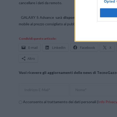
Opted 
cancellare i dati da remoto.
GALAXY S Advance sarà
disponibile da fine marzo
presso
mobile al prezzo consigliato al pubblico di
379 €.
Condividi questo articolo:
E-mail
LinkedIn
Facebook
X
Altro
Vuoi ricevere gli aggiornamenti delle news di TecnoGazze
Acconsento al trattamento dei dati personali (
Info Privac