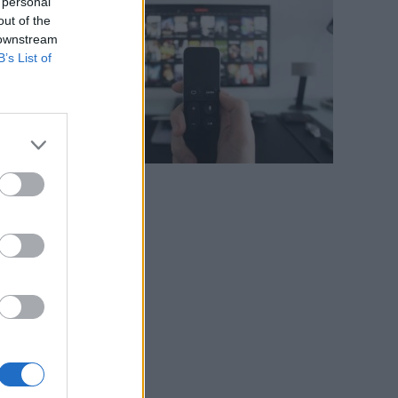
 personal
o
out of the
 downstream
B’s List of
0
e
i
,
o
n
,
a
l
i