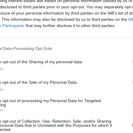
eing interest-based ads based on personal information utilized by us or
uzione dei colori senza precedenti e assicurando che foto e vide
disclosed to third parties prior to your opt-out. You may separately opt-
ti con la massima nitidezza.
losure of your personal information by third parties on the IAB’s list of
. This information may also be disclosed by us to third parties on the
IA
Participants
that may further disclose it to other third parties.
tivo Android Gingerbread –
aggiornabile alla nuova release Android 4.
msung TouchWiz. GALAXY S Advance permette ai consumatori di rimaner
ervizio ChatON. Il Music Hub offre un rapido accesso a oltre 11 milioni d
l Data Processing Opt Outs
ale. Il Reader Hub consente invece di accedere a oltre 2.3 milioni di e-book
dà accesso a migliaia di giochi e offre continui aggiornamenti sul mond
o opt-out of the Sharing of my personal data.
gliere fra più di 400.000 applicazioni per la maggior parte gratuite.
In
o opt-out of the Sale of my Personal Data.
 Samsung, che mette in collegamento tutti i possessori di smartphone i
In
sto di username e password – assicura un instant messaging intuitivo
olteplici formati – immagini, video, voce, contatti, agenda – rendendo l
to opt-out of processing my Personal Data for Targeted
ing.
In
o opt-out of Collection, Use, Retention, Sale, and/or Sharing
sistema unico di gestione che assicura una crittografia sicura dei dati de
ersonal Data that Is Unrelated with the Purposes for which it
ri di tener traccia dello smartphone smarrito direttamente via Web o d
lected.