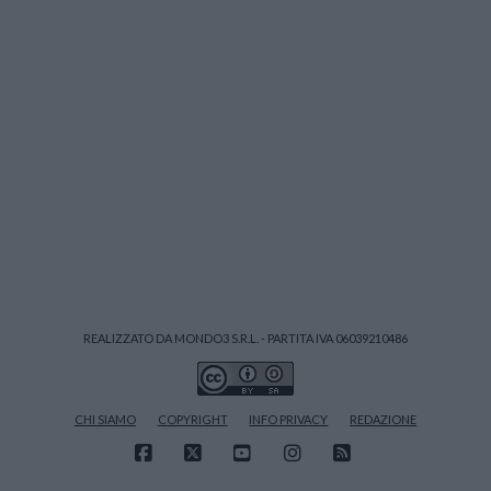
REALIZZATO DA MONDO3 S.R.L. - PARTITA IVA 06039210486
CHI SIAMO
COPYRIGHT
INFO PRIVACY
REDAZIONE
FACEBOOK
X
YOUTUBE
INSTAGRAM
RSS