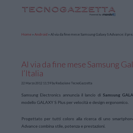
TecnoGazzetta
Home
»
Android
»
Al via da fine mese Samsung Galaxy S Advance: il prezz
Al via da fine mese Samsung Gal
l’Italia
22 Marzo 2012 11:59
by Redazione TecnoGazzetta
Samsung Electronics annuncia il lancio di
Samsung GALA
modello GALAXY S Plus per velocità e design ergonomico.
Progettato per tutti coloro alla ricerca di uno smartpho
Advance combina stile, potenza e prestazioni.