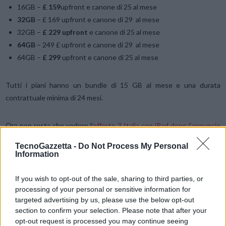
16GB –
£ 159
upfront e canone di 25 al mese
32GB
– £ 169 upfront e canone di 29 al mese
32GB –
£ 229 upfront
e canone di 25 al mese
64GB
– 249 £ upfront e canone di 29 al mese
64GB –
£ 299
upfront e canone di 25 al mese
Tutti i piani hanno un bundle di 15 GB al mese e una durata
contrattuale minima di 24 mesi.
Ora non resta che vedere l’
offerta 3 Italia con iPad dopo l’annuncio
😉
TecnoGazzetta -
Do Not Process My Personal
Information
Condividi questo articolo:
If you wish to opt-out of the sale, sharing to third parties, or
processing of your personal or sensitive information for
E-mail
LinkedIn
Facebook
X
targeted advertising by us, please use the below opt-out
section to confirm your selection. Please note that after your
Mastodon
Telegram
WhatsApp
opt-out request is processed you may continue seeing