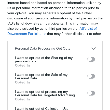
interest-based ads based on personal information utilized by
Stampa
Altro
us or personal information disclosed to third parties prior to
your opt-out. You may separately opt-out of the further
Vuoi ricevere gli aggiornamenti delle news di TecnoGazzetta?
disclosure of your personal information by third parties on the
Inserisci nome ed indirizzo E-Mail:
IAB’s list of downstream participants. This information may
also be disclosed by us to third parties on the
IAB’s List of
Downstream Participants
that may further disclose it to other
third parties.
Personal Data Processing Opt Outs
I want to opt-out of the Sharing of my
personal data.
Acconsento al trattamento dei dati personali (
Info Privacy
)
Opted In
I want to opt-out of the Sale of my
Personal Data.
Opted In
I want to opt-out of processing my
Personal Data for Targeted Advertising.
Opted In
I want to opt-out of Collection, Use,