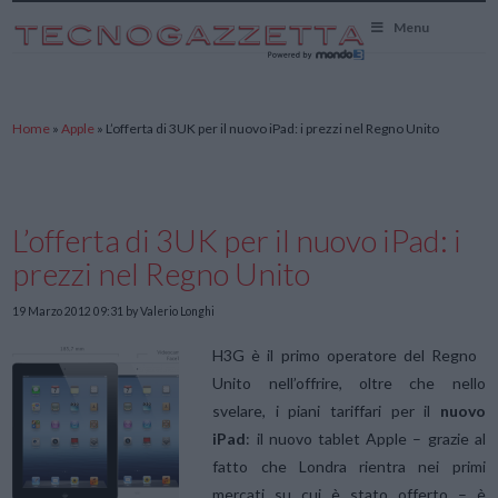
TecnoGazzetta
Menu
Home
»
Apple
»
L’offerta di 3UK per il nuovo iPad: i prezzi nel Regno Unito
L’offerta di 3UK per il nuovo iPad: i
prezzi nel Regno Unito
19 Marzo 2012 09:31
by Valerio Longhi
H3G è il primo operatore del Regno
Unito nell’offrire, oltre che nello
svelare, i piani tariffari per il
nuovo
iPad
: il nuovo tablet Apple – grazie al
fatto che Londra rientra nei primi
mercati su cui è stato offerto – è