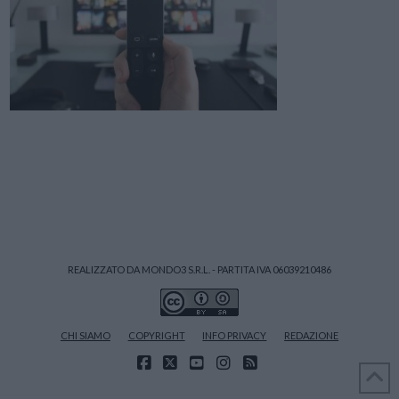
REALIZZATO DA MONDO3 S.R.L. - PARTITA IVA 06039210486
CHI SIAMO
COPYRIGHT
INFO PRIVACY
REDAZIONE
FACEBOOK
X
YOUTUBE
INSTAGRAM
RSS