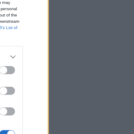
ou may
 personal
out of the
 downstream
B’s List of
6