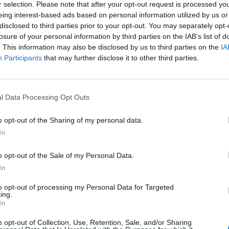
r selection. Please note that after your opt-out request is processed y
axy S6 edge, ai seguenti prezzi consigliati al pubblico:
eing interest-based ads based on personal information utilized by us or
disclosed to third parties prior to your opt-out. You may separately opt-
losure of your personal information by third parties on the IAB’s list of
. This information may also be disclosed by us to third parties on the
IA
Participants
that may further disclose it to other third parties.
l Data Processing Opt Outs
e e del colore desiderati.
o opt-out of the Sharing of my personal data.
In
ovare il punto vendita più vicino saranno disponibili a partire da lunedì 1
o opt-out of the Sale of my Personal Data.
In
to opt-out of processing my Personal Data for Targeted
ing.
In
o opt-out of Collection, Use, Retention, Sale, and/or Sharing