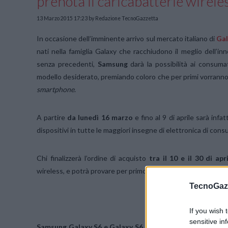
prenota il caricabatterie wireles
13 Marzo 2015 17:23
by Redazione TecnoGazzetta
In occasione dell’imminente arrivo sul mercato italiano di
Gal
nati nella famiglia Galaxy che racchiudono il meglio dell’i
senza precedenti,
Samsung
darà la possibilità ai consuma
modello desiderato, premiando coloro che per primi vorranno
smartphone
.
A partire
da lunedì 16 marzo
e fino al 9 di aprile sarà infa
dispositivi in tutte le maggiori insegne di elettronica di con
Chi finalizzerà l’ordine di acquisto
tra il 10 e il 30 di apr
wireless, e potrà provare per primo la funzione “ricarica wire
TecnoGazz
.
If you wish 
sensitive in
Samsung Galaxy S6 e Galaxy S6 edge
saranno disponibili n