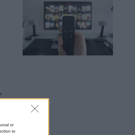
a
sonal or
ection to
,