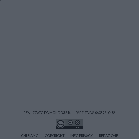
REALIZZATO DA MONDO3 S.R.L. - PARTITA IVA 06039210486
CHI SIAMO
COPYRIGHT
INFO PRIVACY
REDAZIONE