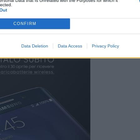
ersonal Data that Is Unrelated with the Purposes for which it
lected.
Out
CONFIRM
Data Deletion
Data Access
Privacy Policy