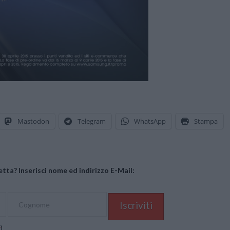
Mastodon
Telegram
WhatsApp
Stampa
tta? Inserisci nome ed indirizzo E-Mail:
y
)