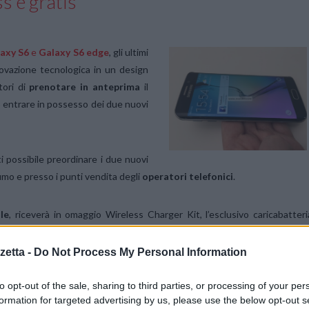
s è gratis
axy S6
e
Galaxy S6 edge
, gli ultimi
nnovazione tecnologica in un design
tori di
prenotare in anteprima
il
 entrare in possesso dei due nuovi
tti possibile preordinare i due nuovi
sumo e presso i punti vendita degli
operatori telefonici
.
ile
, riceverà in omaggio Wireless Charger Kit, l’esclusivo caricabatteri
less integrata” per Galaxy S6 e Galaxy S6 edge.
etta -
Do Not Process My Personal Information
to opt-out of the sale, sharing to third parties, or processing of your per
formation for targeted advertising by us, please use the below opt-out s
ei colori Bianco Perla, Nero Zaffiro, Oro Platino per entrambi i dispositivi