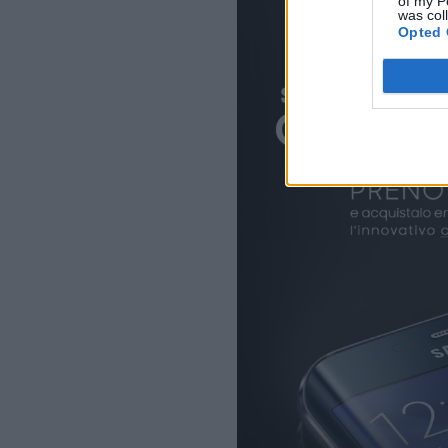
of my P
was col
Opted 