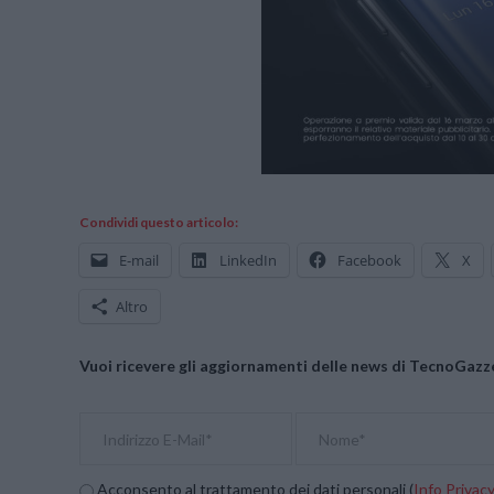
Condividi questo articolo:
E-mail
LinkedIn
Facebook
X
Altro
Vuoi ricevere gli aggiornamenti delle news di TecnoGazze
Acconsento al trattamento dei dati personali (
Info Privac