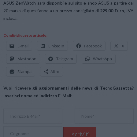
ASUS ZenWatch sarà disponibile sul sito e-shop ASUS a partire dal
20 marzo di quest’anno a un prezzo consigliato di
229,00 Euro
, IVA
inclusa.
Condividi questo articolo:
E-mail
LinkedIn
Facebook
X
Mastodon
Telegram
WhatsApp
Stampa
Altro
Vuoi ricevere gli aggiornamenti delle news di TecnoGazzetta?
Inserisci nome ed indirizzo E-Mail: