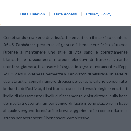
dell’avanzamento e controllare il tempo trascorso direttamente da
ZenWatch, con la certezza di effettuare presentazioni perfette ed
Data Deletion
Data Access
Privacy Policy
efficaci nei tempi definiti.
Combinando una serie di sofisticati sensori con il massimo comfort,
ASUS ZenWatch
permette di gestire il benessere fisico aiutando
l’utente a mantenere uno stile di vita sano e correttamente
bilanciato e raggiungere i propri obiettivi di fitness. Durante
un’intera giornata, il sensore biologico integrato unitamente all’app
ASUS ZenUI Wellness permette a ZenWatch di misurare un serie di
dati statistici come il numero di passi percorsi, le calorie consumate,
la durata dell’attività, il battito cardiaco, l’intensità degli esercizi e il
livello di rilassamento i livelli di rilassamento e visualizzare, sulla base
dei risultati ottenuti, un punteggio di facile interpretazione, in base
al quale vengono forniti utili e brevi suggerimenti su come ridurre lo
stress per accrescere il benessere complessivo.