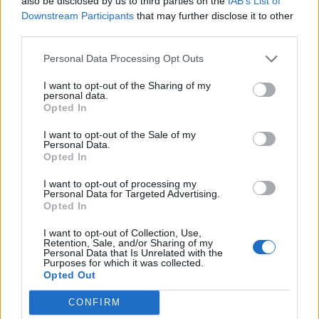
also be disclosed by us to third parties on the
IAB’s List of
quando si tiene il telefono in alto sopra la testa a un concerto o in
Downstream Participants
that may further disclose it to other
occasione di eventi particolarmente affollati. Remote Camera è
third parties.
particolarmente utile anche nelle foto di gruppo, dal momento che
Personal Data Processing Opt Outs
permette all’utente di comporre l’inquadratura, premere il pulsante
di scatto e controllare il risultato finale mentre l’utente stesso viene
I want to opt-out of the Sharing of my
personal data.
incluso nell’inquadratura. Cover to Mute permette invece di
Opted In
azzerare il volume delle chiamate in arrivo posizionando la mano
I want to opt-out of the Sale of my
sopra ZenWatch, per evitare le situazioni in cui la suoneria potrebbe
Personal Data.
disturbare altre persone, ma anche di spegnere la suoneria della
Opted In
sveglia.
I want to opt-out of processing my
Personal Data for Targeted Advertising.
Opted In
Find My Phone
aiuta l’utente a localizzare il telefono, facendolo
squillare da remoto; per contro, ASUS ZenWatch Manager, presente
I want to opt-out of Collection, Use,
Retention, Sale, and/or Sharing of my
sullo smartphone, permette di individuare uno ZenWatch che non si
Personal Data that Is Unrelated with the
Purposes for which it was collected.
trova più facendolo vibrare e lampeggiare. Con Presentation Control
Opted Out
ZenWatch si trasforma in telecomando e cronometro quando si
tiene una lezione o si effettua una presentazione permettendo
CONFIRM
all’utente di passare da una slide all’altra, tenere traccia