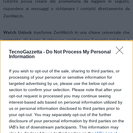
l’utente possa creare dei promemoria da leggere in seguito,
rispondere ai messaggi o richiamare i contatti direttamente da
ZenWatch.
Watch Unlock
trasforma ZenWatch in una chiave universale che
permette all’utente di sbloccare rapidamente il proprio telefono o
tablet, toccando semplicemente il lato superiore dell’orologio,
TecnoGazzetta -
Do Not Process My Personal
aiutando l’utente a proteggere le proprie informazioni personali
Information
senza bisogno di inserire ogni volta la password o il PIN nel
dispositivo. Con Tap Tap, l’utente può assegnare una funzione
If you wish to opt-out of the sale, sharing to third parties, or
ZenWatch preferita, che si attiverà facendo semplicemente due
processing of your personal or sensitive information for
targeted advertising by us, please use the below opt-out
tocchi sul lato superiore dell’orologio.
section to confirm your selection. Please note that after your
opt-out request is processed you may continue seeing
Remote Camera
offre nuove opportunità a livello fotografico,
interest-based ads based on personal information utilized by
visualizzando in remoto su ZenWatch l’immagine inquadrata dalla
us or personal information disclosed to third parties prior to
your opt-out. You may separately opt-out of the further
fotocamera dello smartphone. Questa funzionalità permette di
disclosure of your personal information by third parties on the
scattare foto usando angolazioni particolarmente creative in cui
IAB’s list of downstream participants. This information may
l’immagine del mirino risulterebbe difficile da vedere, per esempio