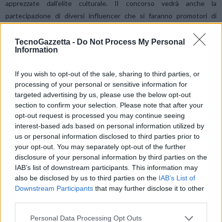
apprezzate dall’elite culturale. Il concorso vedrà anche la
partecipazione di diversi influencer che si faranno promotori di
#prospettivapersonale fra i loro Fan.
TecnoGazzetta -
Do Not Process My Personal
Information
Il regolamento completo dell’iniziativa è disponibile sul sito
www.dontsnapshoot.com/it: “
Con questa nuova campagna,
If you wish to opt-out of the sale, sharing to third parties, or
confermiamo la nostra voglia di offrire sempre il meglio a chi sceglie i
processing of your personal or sensitive information for
nostri prodotti, permettendo loro di esprimere a pieno la propria
targeted advertising by us, please use the below opt-out
creatività e raccontare l’unicità del proprio punto di vista. La
section to confirm your selection. Please note that after your
opt-out request is processed you may continue seeing
competizione Prospettiva Personale, inoltre, ancora una volta ci dà
interest-based ads based on personal information utilized by
la possibilità di sostenere le passioni delle persone e premiare il loro
us or personal information disclosed to third parties prior to
talento
” ha commentato Lindoro Ettore Patriarca, Direttore
your opt-out. You may separately opt-out of the further
Marketing Consumer Business Group Huawei Italia.
disclosure of your personal information by third parties on the
IAB’s list of downstream participants. This information may
also be disclosed by us to third parties on the
IAB’s List of
Downstream Participants
that may further disclose it to other
Condividi questo articolo:
third parties.
E-mail
LinkedIn
Facebook
X
Personal Data Processing Opt Outs