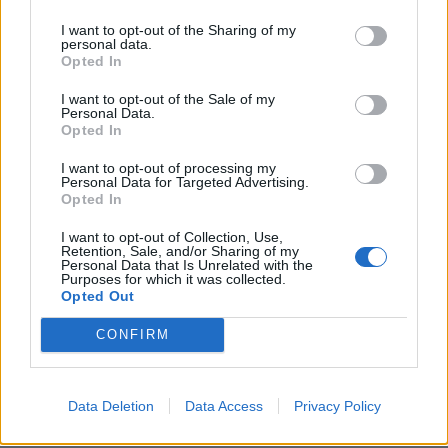
Mastodon
Telegram
WhatsApp
I want to opt-out of the Sharing of my
personal data.
Stampa
Altro
Opted In
I want to opt-out of the Sale of my
Vuoi ricevere gli aggiornamenti delle news di TecnoGazzetta?
Personal Data.
Opted In
Inserisci nome ed indirizzo E-Mail:
I want to opt-out of processing my
Personal Data for Targeted Advertising.
Opted In
I want to opt-out of Collection, Use,
Retention, Sale, and/or Sharing of my
Personal Data that Is Unrelated with the
Purposes for which it was collected.
Opted Out
Acconsento al trattamento dei dati personali (
Info Privacy
)
CONFIRM
Data Deletion
Data Access
Privacy Policy