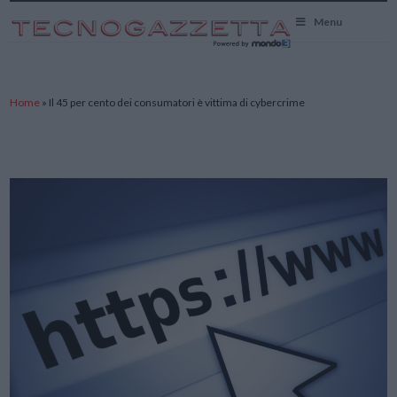
TecnoGazzetta
Menu
Home
»
Il 45 per cento dei consumatori è vittima di cybercrime