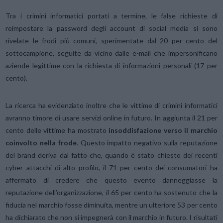
Tra i crimini informatici portati a termine, le false richieste di
reimpostare la password degli account di social media si sono
rivelate le frodi più comuni, sperimentate dal 20 per cento del
sottocampione, seguite da vicino dalle e-mail che impersonificano
aziende legittime con la richiesta di informazioni personali (17 per
cento).
La ricerca ha evidenziato inoltre che le vittime di crimini informatici
avranno timore di usare servizi online in futuro. In aggiunta il 21 per
cento delle vittime ha mostrato
insoddisfazione verso il marchio
coinvolto nella frode
. Questo impatto negativo sulla reputazione
del brand deriva dal fatto che, quando è stato chiesto dei recenti
cyber attacchi di alto profilo, il 71 per cento dei consumatori ha
affermato di credere che questo evento danneggiasse la
reputazione dell’organizzazione, il 65 per cento ha sostenuto che la
fiducia nel marchio fosse diminuita, mentre un ulteriore 53 per cento
ha dichiarato che non si impegnerà con il marchio in futuro. I risultati