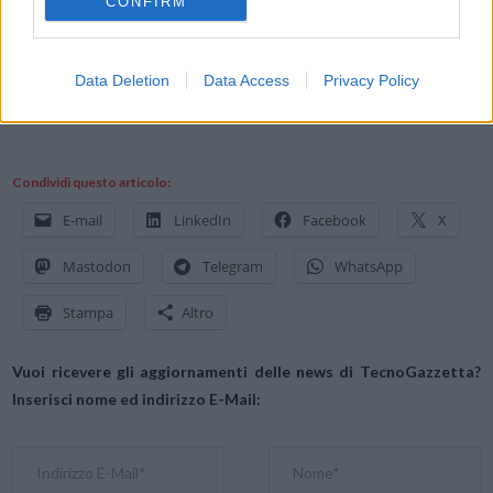
CONFIRM
“Internet2” di Fabio Lanari – Internet1.jpg by Rock1997 modified..
Con licenza GFDL tramite Wikimedia Commons –
https://commons.wikimedia.org/wiki/File:Internet2.jpg#/media/File:Int
Data Deletion
Data Access
Privacy Policy
Condividi questo articolo:
E-mail
LinkedIn
Facebook
X
Mastodon
Telegram
WhatsApp
Stampa
Altro
Vuoi ricevere gli aggiornamenti delle news di TecnoGazzetta?
Inserisci nome ed indirizzo E-Mail: