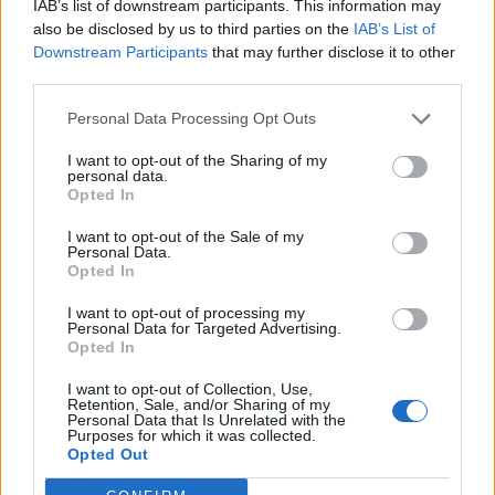
IAB’s list of downstream participants. This information may
MarkMonitor. “
Questo studio dimostra che i consumatori non solo
also be disclosed by us to third parties on the
IAB’s List of
sono consapevoli della gravità dei crimini informatici e delle
Downstream Participants
that may further disclose it to other
tecniche impiegate, ma anche degli effetti che questi attacchi hanno
third parties.
sui brand stessi. Eppure, nonostante questi alti livelli di
Personal Data Processing Opt Outs
consapevolezza, essi sono ancora vittime dei crimini informatici
.”
I want to opt-out of the Sharing of my
personal data.
“D
al momento che gli attacchi informatici si fanno sempre più
Opted In
sofisticati, e i criminali utilizzano sempre più frequentemente siti
I want to opt-out of the Sale of my
sommersi, come quelli che si trovano nel Dark Web, è fondamentale
Personal Data.
per i brand cercare ogni metodo di protezione che tenga in
Opted In
considerazione tutti i vettori di minacce, al fine di garantire la
I want to opt-out of processing my
protezione ad ogni aspetto del proprio business e tenendo i
Personal Data for Targeted Advertising.
Opted In
consumatori al sicuro
.”
I want to opt-out of Collection, Use,
Retention, Sale, and/or Sharing of my
La ricerca è stata effettuata online tra agosto e settembre 2016.
Personal Data that Is Unrelated with the
Purposes for which it was collected.
Opted Out
Comunicato Stampa © 2016 MarkMonitor Inc.