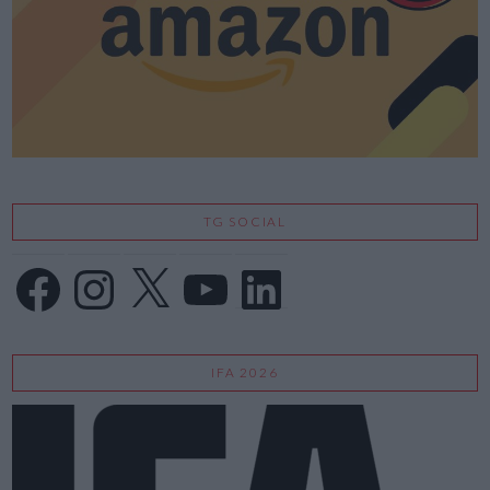
TG SOCIAL
Facebook
Instagram
X
YouTube
LinkedIn
IFA 2026