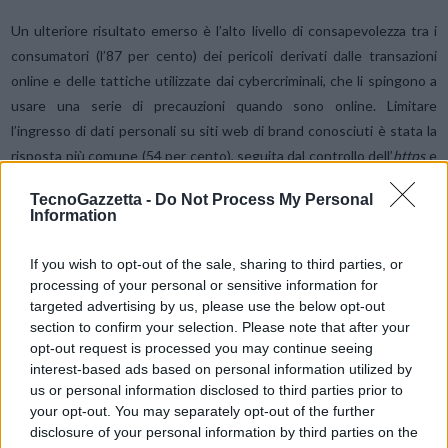
Un ulteriore risultato emerso è l’alto livello di consapevolezza tra i
consumatori (l’87 per cento) dei pericoli derivati dalle transazioni
online e delle tattiche utilizzate dai cybercriminali, che li spingono a
usare una serie di precauzioni quando sono online. Limitare
l’ingresso di dati personali su siti web di brand conosciuti è stata la
risposta più comune (54 per cento), seguita dal controllo dell’
https
e
del simbolo del lucchetto sulla barra degli indirizzi (50 per cento).
TecnoGazzetta -
Do Not Process My Personal
Nonostante questa consapevolezza, la ricerca ha rivelato che
Information
esistono aree, come il Dark Web, che i consumatori non
comprendono appieno, con un 37 per cento che afferma di non
If you wish to opt-out of the sale, sharing to third parties, or
sapere per cosa esattamente il Dark Web venga utilizzato.
processing of your personal or sensitive information for
targeted advertising by us, please use the below opt-out
section to confirm your selection. Please note that after your
“
Il crimine informatico colpisce sia brand che consumatori, ed è
opt-out request is processed you may continue seeing
destinato ad aumentare allo stesso ritmo dell’uso comune di Internet.
interest-based ads based on personal information utilized by
Di conseguenza è necessario un approccio multi livello alla
us or personal information disclosed to third parties prior to
protezione del brand, per salvaguardare la fiducia dei consumatori, la
your opt-out. You may separately opt-out of the further
disclosure of your personal information by third parties on the
reputazione e i risultati finanziari.
” Ha affermato Mark Frost, CEO di