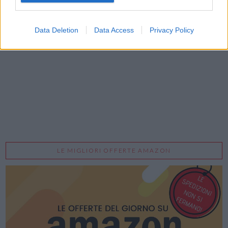
Acconsento al trattamento dei dati personali (
Info Privacy
)
Data Deletion
Data Access
Privacy Policy
LE MIGLIORI OFFERTE AMAZON