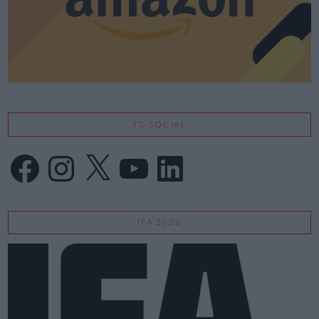
TG SOCIAL
Facebook
Instagram
X
YouTube
LinkedIn
IFA 2026