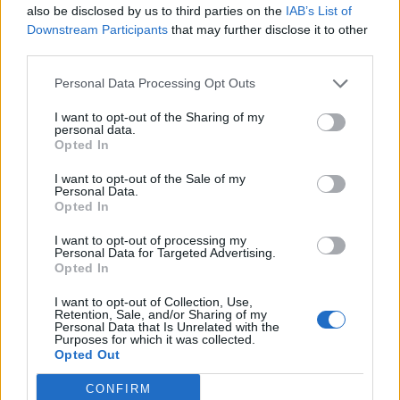
www.samsungpeople.it/gears3experience
.
also be disclosed by us to third parties on the
IAB’s List of
Downstream Participants
that may further disclose it to other
third parties.
Gear S3 Classic
e
Gear S3 Frontier
sono disponibili da sabato sul
mercato italiano ad un prezzo consigliato di
429 euro
.
Personal Data Processing Opt Outs
I want to opt-out of the Sharing of my
Condividi questo articolo:
personal data.
Opted In
E-mail
LinkedIn
Facebook
X
I want to opt-out of the Sale of my
Personal Data.
Mastodon
Telegram
WhatsApp
Opted In
Stampa
Altro
I want to opt-out of processing my
Personal Data for Targeted Advertising.
Opted In
Vuoi ricevere gli aggiornamenti delle news di TecnoGazzetta?
Inserisci nome ed indirizzo E-Mail:
I want to opt-out of Collection, Use,
Retention, Sale, and/or Sharing of my
Personal Data that Is Unrelated with the
Purposes for which it was collected.
Opted Out
CONFIRM