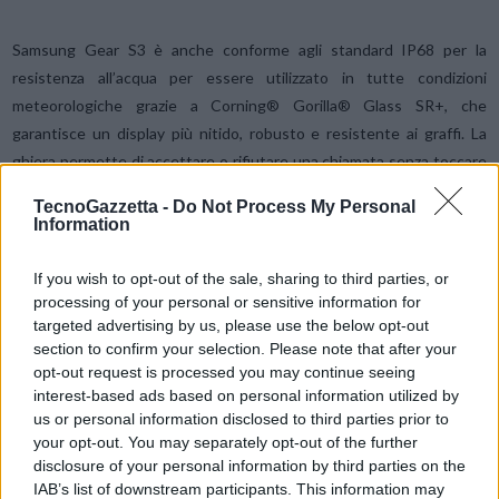
Samsung Gear S3 è anche conforme agli standard IP68 per la
resistenza all’acqua per essere utilizzato in tutte condizioni
meteorologiche grazie a Corning® Gorilla® Glass SR+, che
garantisce un display più nitido, robusto e resistente ai graffi. La
ghiera permette di accettare o rifiutare una chiamata senza toccare
lo schermo, l’altoparlante attiva i messaggi vocali, la funzione GPS
TecnoGazzetta -
Do Not Process My Personal
integrata monitora con precisione le attività di fitness quotidiane, e
Information
infine la funzioni di SOS e localizzazione consente di avvertire i
soccorsi, amici e familiari in presenza di situazioni critiche, anche
If you wish to opt-out of the sale, sharing to third parties, or
senza avere a portata di mano il telefono. Grazie alla batteria con
processing of your personal or sensitive information for
targeted advertising by us, please use the below opt-out
durata fino a quattro giorni con una sola carica, gli utenti hanno
section to confirm your selection. Please note that after your
anche più tempo per godersi la musica, telefonare e sfoggiare il
opt-out request is processed you may continue seeing
proprio smartwatch.
interest-based ads based on personal information utilized by
us or personal information disclosed to third parties prior to
your opt-out. You may separately opt-out of the further
Il calendario completo con tutte le tappe del tour è consultabile su
disclosure of your personal information by third parties on the
MySamsung App
e sul sito
IAB’s list of downstream participants. This information may