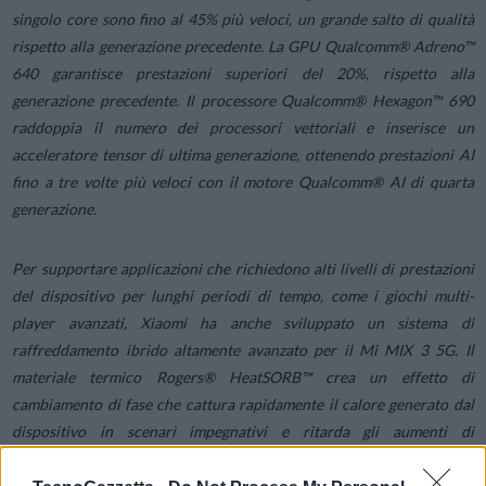
singolo core sono fino al 45% più veloci, un grande salto di qualità
rispetto alla generazione precedente. La GPU Qualcomm® Adreno™
640 garantisce prestazioni superiori del 20%, rispetto alla
generazione precedente. Il processore Qualcomm® Hexagon™ 690
raddoppia il numero dei processori vettoriali e inserisce un
acceleratore tensor di ultima generazione, ottenendo prestazioni AI
fino a tre volte più veloci con il motore Qualcomm® AI di quarta
generazione.
Per supportare applicazioni che richiedono alti livelli di prestazioni
del dispositivo per lunghi periodi di tempo, come i giochi multi-
player avanzati, Xiaomi ha anche sviluppato un sistema di
raffreddamento ibrido altamente avanzato per il Mi MIX 3 5G. Il
materiale termico Rogers® HeatSORB™ crea un effetto di
cambiamento di fase che cattura rapidamente il calore generato dal
dispositivo in scenari impegnativi e ritarda gli aumenti di
temperatura. Poi, un tubo di calore passivo composto da sei strati di
grafite disperde il calore ad una velocità tre volte più veloce di una