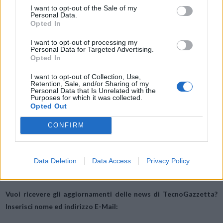
un’ampia gamma di personalizzazioni. Gli utenti possono impostare lo
I want to opt-out of the Sale of my
Personal Data.
scorrimento per eseguire funzioni come rispondere alle chiamate o
Opted In
avviare l’applicazione della fotocamera. Grazie al design a
I want to opt-out of processing my
scorrimento, le cornici sono estremamente sottili, ottenendo un
Personal Data for Targeted Advertising.
rapporto schermo/corpo estremo. Quello che si nota è solo lo
Opted In
schermo, che è un display 6.39″ 2340 x 1080 FHD+ Samsung
I want to opt-out of Collection, Use,
AMOLED con un rapporto di 19,5:9.
Retention, Sale, and/or Sharing of my
Personal Data that Is Unrelated with the
Purposes for which it was collected.
Opted Out
Condividi questo articolo:
E-mail
LinkedIn
Facebook
X
CONFIRM
Mastodon
Telegram
WhatsApp
Data Deletion
Data Access
Privacy Policy
Stampa
Altro
Vuoi ricevere gli aggiornamenti delle news di TecnoGazzetta?
Inserisci nome ed indirizzo E-Mail: