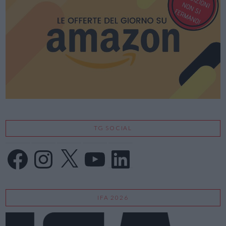
TG SOCIAL
Facebook
Instagram
X
YouTube
LinkedIn
IFA 2026