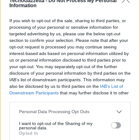
TecnoGazzetta -
Do Not Process My Personal
Information
tipica lastra a doppia grafite.
If you wish to opt-out of the sale, sharing to third parties, or
La migliore fotografia –
Mi MIX 3 5G eredita la stessa doppia
processing of your personal or sensitive information for
fotocamera AI da 12MP di Mi MIX 3, che ha ricevuto un punteggio
targeted advertising by us, please use the below opt-out
section to confirm your selection. Please note that after your
fotografico DxOMark di 108, e presenta tutte le caratteristiche AI
opt-out request is processed you may continue seeing
che gli utenti si aspettano dagli smartphone Xiaomi, incluse le
interest-based ads based on personal information utilized by
funzionalità video al rallentatore da 960 fps. Per i selfie, Mi MIX 3 5G
us or personal information disclosed to third parties prior to
offre una configurazione a doppia fotocamera da 24MP + 2MP, che
your opt-out. You may separately opt-out of the further
sfrutta al meglio il sensore IMX576 di Sony per catturare maggiori
disclosure of your personal information by third parties on the
dettagli. La fotocamera è gestita da Qualcomm Spectra™ 380 ISP che
IAB’s list of downstream participants. This information may
also be disclosed by us to third parties on the
IAB’s List of
fissa nuovi e brillanti standard per la fotografia cinematografica,
Downstream Participants
that may further disclose it to other
nonché un’esperienza veloce ed efficiente che consente di effettuare
third parties.
più scatti consecutivi.
Personal Data Processing Opt Outs
Il design scorrevole consente una migliore visualizzazione a schermo
I want to opt-out of the Sharing of my
personal data.
intero –
Mi MIX 3 5G utilizza il meccanismo brevettato a scorrimento
Opted In
magnetico di Xiaomi, che offre una grande esperienza tattile e