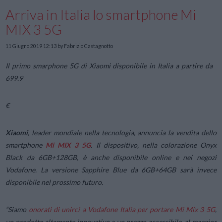
Arriva in Italia lo smartphone Mi
MIX 3 5G
11 Giugno 2019 12:13
by Fabrizio Castagnotto
Il primo smarphone 5G di Xiaomi disponibile in Italia a partire da
699.9
€
Xiaomi
, leader mondiale nella tecnologia, annuncia la vendita dello
smartphone
Mi MIX 3 5G
. Il dispositivo, nella colorazione Onyx
Black da 6GB+128GB, è anche disponibile online e nei negozi
Vodafone. La versione Sapphire Blue da 6GB+64GB sarà invece
disponibile nel prossimo futuro.
“
Siamo
onorati di unirci a Vodafone Italia per portare Mi Mix 3 5G
,
un prodotto altamente innovativo a un prezzo accessibile, al maggior