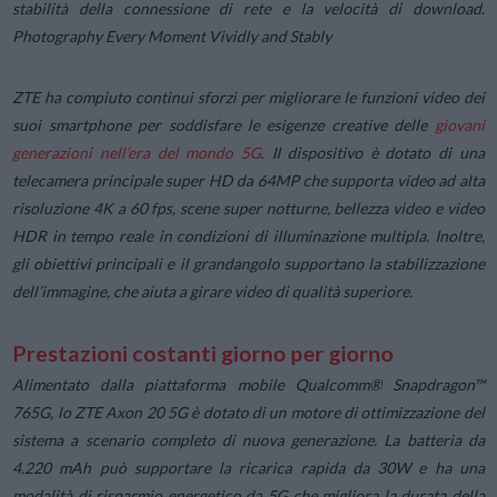
stabilità della connessione di rete e la velocità di download.
Photography Every Moment Vividly and Stably
ZTE ha compiuto continui sforzi per migliorare le funzioni video dei
suoi smartphone per soddisfare le esigenze creative delle
giovani
generazioni nell’era del mondo 5G
. Il dispositivo è dotato di una
telecamera principale super HD da 64MP che supporta video ad alta
risoluzione 4K a 60 fps, scene super notturne, bellezza video e video
HDR in tempo reale in condizioni di illuminazione multipla. Inoltre,
gli obiettivi principali e il grandangolo supportano la stabilizzazione
dell’immagine, che aiuta a girare video di qualità superiore.
Prestazioni costanti giorno per giorno
Alimentato dalla piattaforma mobile Qualcomm® Snapdragon™
765G, lo ZTE Axon 20 5G è dotato di un motore di ottimizzazione del
sistema a scenario completo di nuova generazione. La batteria da
4.220 mAh può supportare la ricarica rapida da 30W e ha una
modalità di risparmio energetico da 5G che migliora la durata della