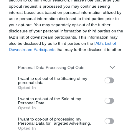
section to confirm your selection. Please note that after your
stesso tempo aiuta a rendere il retro più resistente e impermeabile
opt-out request is processed you may continue seeing
rispetto ai telefoni con pannello posteriore in vetro. L
o ZTE Axon 20
interest-based ads based on personal information utilized by
us or personal information disclosed to third parties prior to
5G pesa 198 g, 7,98 mm
, con un design ad arco di vita a doppia
your opt-out. You may separately opt-out of the further
curvatura e la sensazione generale è confortevole anche dopo aver
disclosure of your personal information by third parties on the
utilizzato il telefono per un lungo periodo di tempo.
IAB’s list of downstream participants. This information may
also be disclosed by us to third parties on the
IAB’s List of
LiveBuds, vivere il suono
Downstream Participants
that may further disclose it to other
third parties.
ZTE annuncia
Personal Data Processing Opt Outs
anche gli auricolari TWS – gli ZTE Livebuds. Grazie ai due microfoni
I want to opt-out of the Sharing of my
ad alta definizione all’interno, lo ZTE LiveBuds utilizza la riduzione
personal data.
Opted In
del rumore ambientale ENC con l’inclusione di un chip intelligente di
riduzione del rumore che sopprime il 90% del rumore ambientale.
I want to opt-out of the Sale of my
Personal Data.
Opted In
ZTE LiveBuds supporta anche le seguenti caratteristiche::
I want to opt-out of processing my
Personal Data for Targeted Advertising.
Opted In
Decodifica AAC con bassa latenza e trasmissione ad alta velocità.