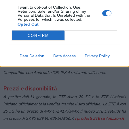
Tocco intelligente che permette di controllare lo ZTE LiveBuds
I want to opt-out of Collection, Use,
Retention, Sale, and/or Sharing of my
con la punta delle dita.
Personal Data that Is Unrelated with the
Box batteria da 550mAh che garantisce 20 ore di autonomia e 4
Purposes for which it was collected.
Opted Out
ore di utilizzo.
CONFIRM
4 grammi di peso leggero e design ergonomico per un utilizzo
confortevole. Bluetooth 5.0 che rimane connesso fino a 10 metri di
Data Deletion
Data Access
Privacy Policy
distanza.
Compatibile con Android e IOS. IPX 4 resistente all’acqua.
Prezzi e disponibilità
A partire dall’11 gennaio, lo ZTE Axon 20 5G e lo ZTE Livebuds
iniziano ufficialmente la vendita tramite il sito ufficiale. Lo ZTE Axon
20 5G ha un prezzo di 449 € /£419 /$449. Il nuovo ZTE LiveBuds ha
un prezzo di 39,90 €39,90 €39,90 £36,9.
I prodotti ZTE su Amazon.it