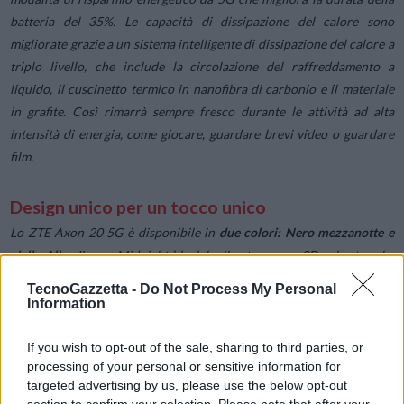
batteria del 35%. Le capacità di dissipazione del calore sono
migliorate grazie a un sistema intelligente di dissipazione del calore a
triplo livello, che include la circolazione del raffreddamento a
liquido, il cuscinetto termico in nanofibra di carbonio e il materiale
in grafite. Così rimarrà sempre fresco durante le attività ad alta
intensità di energia, come giocare, guardare brevi video o guardare
film.
Design unico per un tocco unico
Lo ZTE Axon 20 5G è disponibile in
due colori: Nero mezzanotte e
giallo Alb
a. Il nero Midnight black ha il vetro curvo 3D sul retro che
contiene dieci strati di pile strutturali, che sono stati accuratamente
TecnoGazzetta -
Do Not Process My Personal
lavorati con 36 diverse lavorazioni per creare una texture unica e
Information
splendida.
If you wish to opt-out of the sale, sharing to third parties, or
processing of your personal or sensitive information for
Realizzato in pelle vegana, il giallo Alba del retro del telefono ricorda
targeted advertising by us, please use the below opt-out
il caldo bagliore di un’alba mattutina. È liscio e morbido al tatto e allo