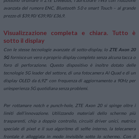
possono ordinare il ZTE LiveBuds, l’auricolare TWS con riduzione
avanzata del rumore ENC, Bluetooth 5.0 e smart Touch – al grande
prezzo di $39,90/ €39,90/ £36,9.
Visualizzazione completa e chiara. Tutto è
sotto il display
Con le stesse tecnologie avanzate di sotto-display, lo
ZTE Axon 20
5G
fornisce un vero e proprio display completo senza alcuna tacca o
foro di perforazione. Questo dispositivo è inoltre dotato delle
tecnologie 5G leader del settore, di una fotocamera AI Quad e di un
display OLED da 6,92″ con frequenza di aggiornamento a 90Hz per
un’esperienza 5G quotidiana senza problemi.
Per rottamare notch e punch-hole, ZTE Axon 20 si spinge oltre i
limiti dell’innovazione. Utilizzando materiali dello schermo più
trasparenti, chip a doppio controllo, circuiti driver unici, matrice
speciale di pixel e il suo algoritmo di selfie interno, la telecamera
frontale è alloggiata in modo invisibile sotto lo schermo. Con il