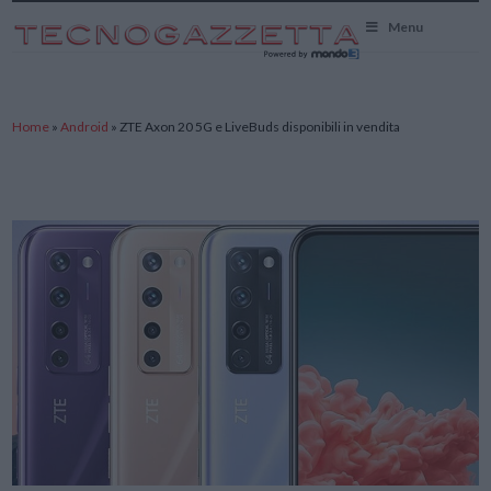
TecnoGazzetta
Menu
Home
»
Android
»
ZTE Axon 20 5G e LiveBuds disponibili in vendita