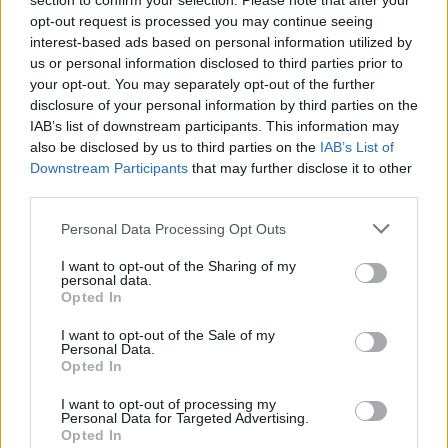
section to confirm your selection. Please note that after your
opt-out request is processed you may continue seeing
interest-based ads based on personal information utilized by
us or personal information disclosed to third parties prior to
your opt-out. You may separately opt-out of the further
Crescita dei pagamenti contactless e calo dei prelievi
disclosure of your personal information by third parties on the
IAB’s list of downstream participants. This information may
presso gli sportelli
also be disclosed by us to third parties on the
IAB’s List of
I clienti cercano metodi di pagamento più sicuri e stanno utilizzando
Downstream Participants
that may further disclose it to other
maggiormente il contactless. Se nel dicembre 2019 il 72% dei
third parties.
pagamenti era contactless, nel dicembre 2020 la percentuale è
Personal Data Processing Opt Outs
salita all’81%. La crescita è stata influenzata anche dall’utilizzo di
Apple Pay e Google Pay. Che l’attenzione alla sicurezza sia in
I want to opt-out of the Sharing of my
personal data.
aumento è anche confermato da un altro dato significativo: i prelievi
Opted In
di denaro presso gli sportelli, che nel 2019 erano utilizzati dal 71%
I want to opt-out of the Sale of my
dei clienti, nel 2020 sono stati effettuati da solo il 35%.
Personal Data.
Opted In
I want to opt-out of processing my
Condividi questo articolo:
Personal Data for Targeted Advertising.
Opted In
E-mail
LinkedIn
Facebook
X