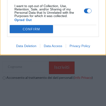
I want to opt-out of Collection, Use,
Mastodon
Telegram
WhatsApp
Retention, Sale, and/or Sharing of my
Personal Data that Is Unrelated with the
Purposes for which it was collected.
Stampa
Altro
Opted Out
CONFIRM
Vuoi ricevere gli aggiornamenti delle news di TecnoGazzetta?
Inserisci nome ed indirizzo E-Mail:
Data Deletion
Data Access
Privacy Policy
Acconsento al trattamento dei dati personali (
Info Privacy
)