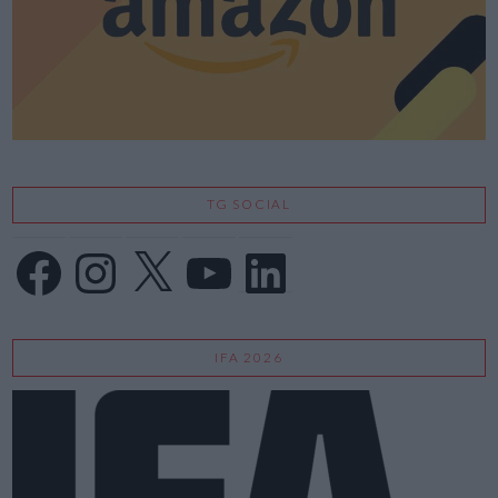
TG SOCIAL
Facebook
Instagram
X
YouTube
LinkedIn
IFA 2026