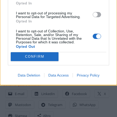
Opted In
I want to opt-out of processing my
Personal Data for Targeted Advertising.
Opted In
[1]
Schermo misurato diagonalmente come un rettangolo intero
senza tenere conto degli angoli arrotondati. L’area visibile effettiva è
I want to opt-out of Collection, Use,
Retention, Sale, and/or Sharing of my
più piccola a causa degli angoli arrotondati e del foro della
Personal Data that Is Unrelated with the
Purposes for which it was collected.
fotocamera
Opted Out
CONFIRM
[2]
Può differire in base al modello, mercato, coloreLo spazio di
archiviazione effettivo disponibile può dipendere dal software
preinstallato.
Data Deletion
Data Access
Privacy Policy
Condividi questo articolo:
E-mail
LinkedIn
Facebook
X
Mastodon
Telegram
WhatsApp
Stampa
Altro