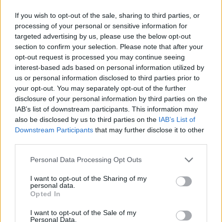
159,3 x 74,0 x 8,4 mm
[1]
Dimensioni e Peso
If you wish to opt-out of the sale, sharing to third parties, or
– 180 g
processing of your personal or sensitive information for
6,4″ FHD+ (1080 x 2400),
targeted advertising by us, please use the below opt-out
Display
412 PPI
section to confirm your selection. Please note that after your
Infinity-U
opt-out request is processed you may continue seeing
interest-based ads based on personal information utilized by
64MP Principale, F1.8, AF
us or personal information disclosed to third parties prior to
8MP Ultra
Posteriore
Grandangolare, F2.2
your opt-out. You may separately opt-out of the further
Fotocamera
2MP di Profondità, F2.4
disclosure of your personal information by third parties on the
2MP Macro, F2.4
IAB’s list of downstream participants. This information may
also be disclosed by us to third parties on the
IAB’s List of
Frontale
20MP, F2.2
Downstream Participants
that may further disclose it to other
5.000mAh (25W Ricarica
third parties.
Batteria
Ultra-Rapida)
Personal Data Processing Opt Outs
6GB + 128GB
[2]
I want to opt-out of the Sharing of my
personal data.
Memoria
Espandibile con microSD
Opted In
o microSDHC
fino a
1 TB
I want to opt-out of the Sale of my
Personal Data.