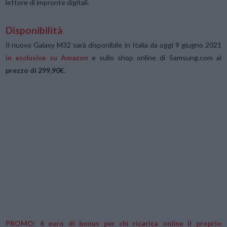
lettore di impronte digitali.
Disponibilità
Il nuovo Galaxy M32 sarà disponibile in Italia da oggi 9 giugno 2021
in esclusiva su Amazon
e sullo shop online di Samsung.com al
prezzo di 299,90€
.
PROMO: 6 euro di bonus per chi ricarica online il proprio