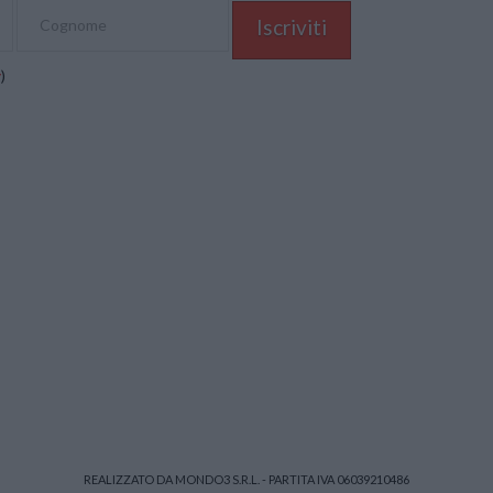
y
)
REALIZZATO DA MONDO3 S.R.L. - PARTITA IVA 06039210486