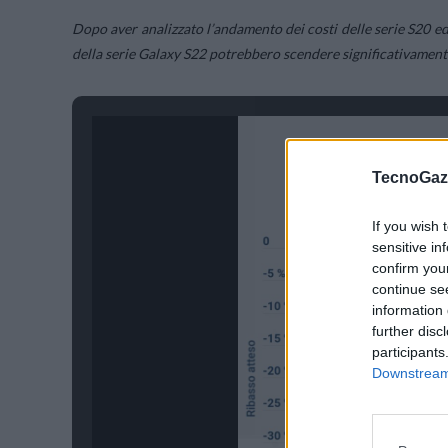
Dopo aver analizzato l’andamento dei costi delle serie S20 e
della serie Galaxy S22 potrebbero scendere significativamente
TecnoGazz
If you wish 
sensitive in
confirm you
continue se
information 
further disc
participants
Downstream 