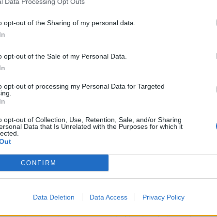
l Data Processing Opt Outs
o opt-out of the Sharing of my personal data.
In
o opt-out of the Sale of my Personal Data.
In
to opt-out of processing my Personal Data for Targeted
ing.
In
ià poco più di 700 euro dopo circa tre mesi,
con un conseguente calo d
ttendere tanto, potrà comunque assicurarsi un risparmio del 13% (circ
o opt-out of Collection, Use, Retention, Sale, and/or Sharing
ersonal Data that Is Unrelated with the Purposes for which it
se, invece, perché i prezzi decrescano del 22%.
lected.
Out
alaxy S22 Plus
: dopo soli due mesi, si prevede un costo inferiore del 17%
CONFIRM
 anche nei mesi successivi, tanto che dopo quattro mesi lo smartphon
.
Data Deletion
Data Access
Privacy Policy
S22 Ultra.
Il prezzo di partenza ipotizzato di 1.249 euro si ridurrà di circ