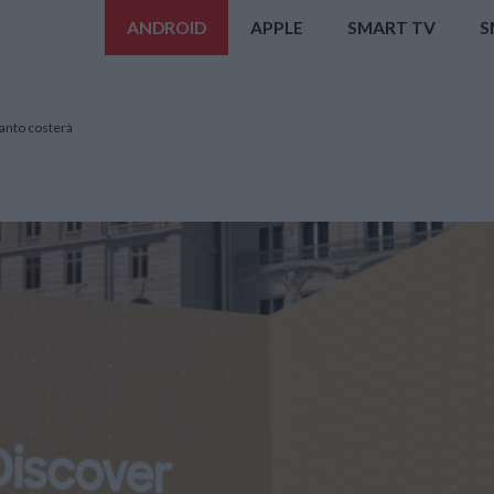
ANDROID
APPLE
SMART TV
S
uanto costerà