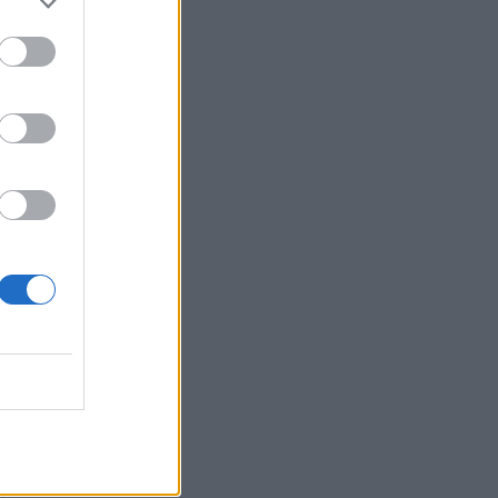
i
a
,
e
a