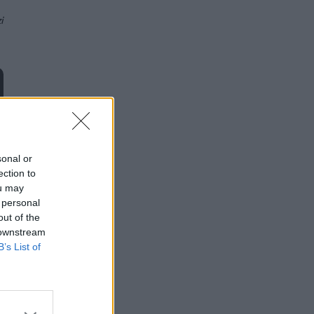
i
sonal or
ection to
ou may
 personal
out of the
 downstream
B’s List of