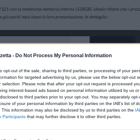
d S21 con la medesima memoria interna (128GB), idealo ritiene che i prezz
 già pochi mesi dopo la loro presentazione. In dettaglio:
etta -
Do Not Process My Personal Information
to opt-out of the sale, sharing to third parties, or processing of your per
formation for targeted advertising by us, please use the below opt-out s
r selection. Please note that after your opt-out request is processed y
eing interest-based ads based on personal information utilized by us or
disclosed to third parties prior to your opt-out. You may separately opt-
losure of your personal information by third parties on the IAB’s list of
. This information may also be disclosed by us to third parties on the
IA
Participants
that may further disclose it to other third parties.