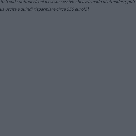
o trend continuerà nei mesi successivi: chi avrà modo di attendere, potr
ua uscita e quindi risparmiare circa 350 euro[5].