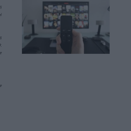
i
i
i
.
e
e