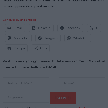
Dopo l’aggiornamento di One UI 5 alcune applicazioni dovranno
essere aggiornate separatamente.
Condividi questo articolo:
E-mail
LinkedIn
Facebook
X
Mastodon
Telegram
WhatsApp
Stampa
Altro
Vuoi ricevere gli aggiornamenti delle news di TecnoGazzetta?
Inserisci nome ed indirizzo E-Mail:
Acconsento al trattamento dei dati personali (
Info Privacy
)