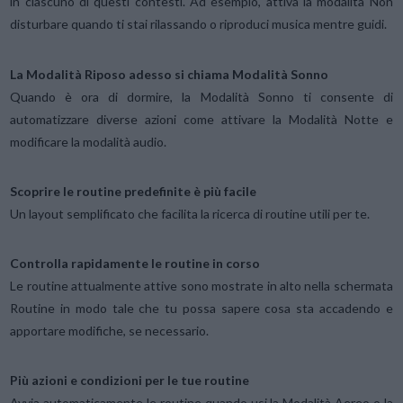
in ciascuno di questi contesti. Ad esempio, attiva la modalità Non
disturbare quando ti stai rilassando o riproduci musica mentre guidi.
La Modalità Riposo adesso si chiama Modalità Sonno
Quando è ora di dormire, la Modalità Sonno ti consente di
automatizzare diverse azioni come attivare la Modalità Notte e
modificare la modalità audio.
Scoprire le routine predefinite è più facile
Un layout semplificato che facilita la ricerca di routine utili per te.
Controlla rapidamente le routine in corso
Le routine attualmente attive sono mostrate in alto nella schermata
Routine in modo tale che tu possa sapere cosa sta accadendo e
apportare modifiche, se necessario.
Più azioni e condizioni per le tue routine
Avvia automaticamente le routine quando usi la Modalità Aereo o la