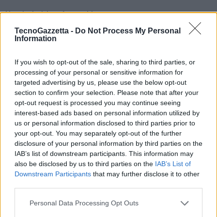
Nuovi adesivi per foto e video
60 nuovi adesivi emoji precaricati disponibili per la decorazione delle
TecnoGazzetta -
Do Not Process My Personal
tue foto e video.
Information
If you wish to opt-out of the sale, sharing to third parties, or
Emoji AR e adesivi
processing of your personal or sensitive information for
Nuovi adesivi Emoji AR
targeted advertising by us, please use the below opt-out
section to confirm your selection. Please note that after your
opt-out request is processed you may continue seeing
Quando crei un nuovo Emoji AR, vengono generati 15 adesivi come
interest-based ads based on personal information utilized by
impostazione predefinita, offrendoti così altri modi per esprimerti.
us or personal information disclosed to third parties prior to
Se non dovessero bastare, ci sono anche altri adesivi Emoji AR
your opt-out. You may separately opt-out of the further
disponibili per il download per trovare sempre un adesivo per le tue
disclosure of your personal information by third parties on the
IAB’s list of downstream participants. This information may
emozioni.
also be disclosed by us to third parties on the
IAB’s List of
Downstream Participants
that may further disclose it to other
Fai di più con le Emoji AR
third parties.
Usa gli sfondi trasparenti per gli adesivi Emoji AR oppure scegli
Personal Data Processing Opt Outs
qualsiasi foto dalla tua Galleria da utilizzare come sfondo per la tua