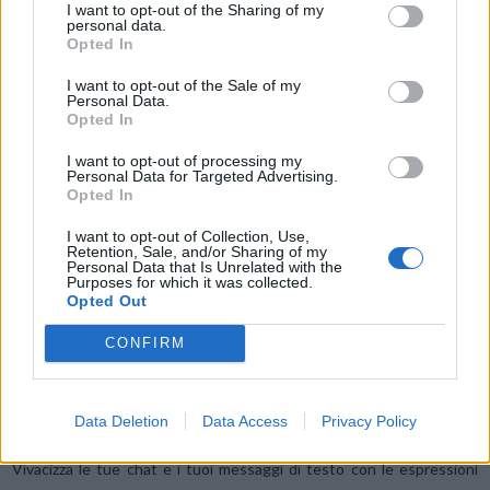
emoji in Emoji AR > Camera. Puoi anche abbinare due emoji e creare
I want to opt-out of the Sharing of my
personal data.
balli e pose divertenti.
Opted In
I want to opt-out of the Sale of my
Tastiera Samsung
Personal Data.
Opted In
Nuove emoji disponibili per le Coppie di emoji
I want to opt-out of processing my
Personal Data for Targeted Advertising.
Nella tastiera Samsung sono disponibili ulteriori 80 emoji per creare
Opted In
una coppia di emoji. Adesso puoi unire emoji a tema animali, cibo e
I want to opt-out of Collection, Use,
altri oggetti, oltre alle espressioni facciali. Scegli la combinazione
Retention, Sale, and/or Sharing of my
perfetta per trasmettere le tue emozioni
Personal Data that Is Unrelated with the
Purposes for which it was collected.
Opted Out
Riordina i pulsanti delle espressioni nella tastiera Samsung
CONFIRM
Tocca e tieni premuto l’emoji, l’adesivo e gli altri pulsanti per
ridisporli.
Data Deletion
Data Access
Privacy Policy
Inserisci kaomoji direttamente dalla tastiera Samsung
Vivacizza le tue chat e i tuoi messaggi di testo con le espressioni