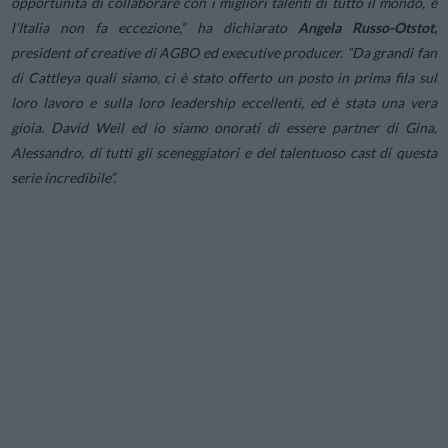
opportunità di collaborare con i migliori talenti di tutto il mondo, e
l’Italia non fa eccezione,”
ha dichiarato
Angela Russo-Otstot,
president of creative di AGBO ed executive producer.
“Da grandi fan
di Cattleya quali siamo, ci è stato offerto un posto in prima fila sul
loro lavoro e sulla loro leadership eccellenti, ed è stata una vera
gioia. David Weil ed io siamo onorati di essere partner di Gina,
Alessandro, di tutti gli sceneggiatori e del talentuoso cast di questa
serie incredibile”.