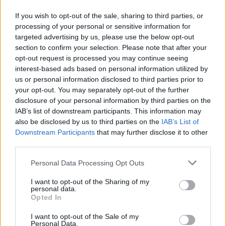
insieme ad Amazon Studios e a tutti i talenti coinvolti: Citadel è
If you wish to opt-out of the sale, sharing to third parties, or
energia nuova per noi e, crediamo, anche per la serialitá italiana”.
processing of your personal or sensitive information for
targeted advertising by us, please use the below opt-out
section to confirm your selection. Please note that after your
La serie è co-prodotta da Riccardo Tozzi, Marco Chimenz, Giovanni
opt-out request is processed you may continue seeing
Stabilini, Gina Gardini di Cattleya, e da Amazon Studios, con Anthony
interest-based ads based on personal information utilized by
Russo, Joe Russo, Mike Larocca, Angela Russo-Ostot, Scott Nemes, e
us or personal information disclosed to third parties prior to
David Weil (Hunters) di AGBO a supervisionare la produzione
your opt-out. You may separately opt-out of the further
dell’Original italiano e di tutte le serie nell’universo Citadel a livello
disclosure of your personal information by third parties on the
IAB’s list of downstream participants. This information may
internazionale. Josh Appelbaum, André Nemec, Jeff Pinkner e Scott
also be disclosed by us to third parties on the
IAB’s List of
Rosenberg sono executive producer per Midnight Radio dell’Original
Downstream Participants
that may further disclose it to other
italiano e di tutte le serie nell’universo Citadel a livello
third parties.
internazionale.
Personal Data Processing Opt Outs
Come già annunciato Priyanka Chopra Jonas (Quantico), Richard
I want to opt-out of the Sharing of my
personal data.
Madden (Bodyguard) e Stanley Tucci (The Hunger Games saga) fanno
Opted In
parte del cast della prima serie che sarà disponibile all’interno
dell’universo Citadel, dalla AGBO dei fratelli Russo. Ulteriori
I want to opt-out of the Sale of my
Personal Data.