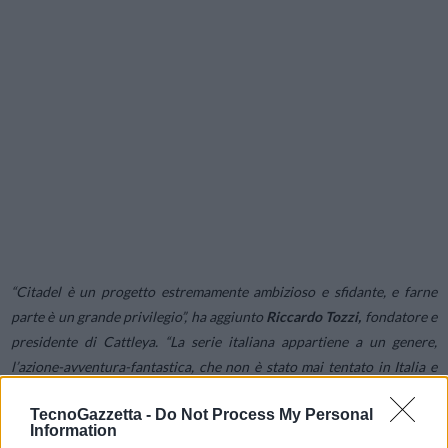
“Citadel è un progetto estremamente ambizioso e sfidante, e farne
parte è un grande privilegio
”, ha aggiunto
Riccardo Tozzi,
fondatore e
presidente di Cattleya.
“La serie italiana appartiene a un genere,
l’azione-avventura-fantastica, che non è stato mai tentato in Italia e
anche per noi è senza precedenti. Un universo affascinante, quello di
TecnoGazzetta -
Do Not Process My Personal
Citadel, in cui il nostro racconto si inserisce con le proprie
Information
specificità creative e stilistiche. Siamo felici di fare questo viaggio