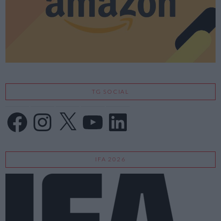
TG SOCIAL
Facebook
Instagram
X
YouTube
LinkedIn
IFA 2026