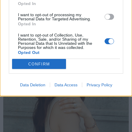
produzioni Citadel in diverse lingue sono in lavorazione, inclusa la
Opted In
già confermata serie Original indiana sviluppata da Raj Nidimoru e
I want to opt-out of processing my
Krishna D.K. (The Family Man).
Personal Data for Targeted Advertising.
Opted In
I want to opt-out of Collection, Use,
Retention, Sale, and/or Sharing of my
Personal Data that Is Unrelated with the
Purposes for which it was collected.
Opted Out
CONFIRM
Data Deletion
Data Access
Privacy Policy