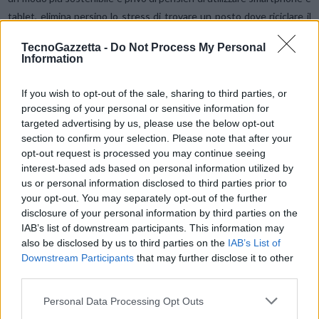
tablet, elimina persino lo stress di trovare un posto dove riciclare il
telefono. Il servizio consente di scambiare il proprio smartphone con
TecnoGazzetta -
Do Not Process My Personal
uno nuovo, mentre quello “vecchio” viene destinato a un nuovo
Information
utente, dato in beneficenza o riciclato. Con oltre 63 milioni di
telefoni cellulari inutilizzati solo in Italia, è ora di rovistare nei propri
If you wish to opt-out of the sale, sharing to third parties, or
cassetti.
processing of your personal or sensitive information for
targeted advertising by us, please use the below opt-out
section to confirm your selection. Please note that after your
Ricarica in modalità aereo
opt-out request is processed you may continue seeing
interest-based ads based on personal information utilized by
us or personal information disclosed to third parties prior to
La modalità aereo non va utilizzata soltanto quando ci si trova a
your opt-out. You may separately opt-out of the further
10.000 metri di altitudine, ma anche in fase di ricarica. Perché? È più
disclosure of your personal information by third parties on the
veloce di quella normale di circa 4 minuti dal momento che
IAB’s list of downstream participants. This information may
l’elaborazione in background è minore. Una ricarica più rapida è anche
also be disclosed by us to third parties on the
IAB’s List of
positiva per l’ambiente, poiché più velocemente si ricarica un
Downstream Participants
that may further disclose it to other
dispositivo, meno tempo rimane collegato alla rete elettrica.
third parties.
Personal Data Processing Opt Outs
Non ricaricare di notte