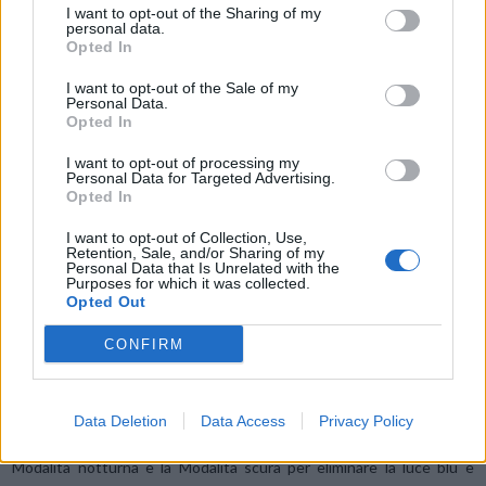
I want to opt-out of the Sharing of my
personal data.
Opted In
Alzi la mano chi, tra le sue abitudini a letto, ha quella di ricaricare il
telefono durante la notte? Caricare il dispositivo mentre ci si
I want to opt-out of the Sale of my
“ricarica” sembra ragionevole, ma può comportare uno spreco di
Personal Data.
Opted In
energia e denaro. Tenere il telefono collegato quando non ne ha
bisogno, accelera il deterioramento della batteria. Ciò significa che
I want to opt-out of processing my
Personal Data for Targeted Advertising.
sarà necessario ricaricarlo più volte, poiché lo smartphone
Opted In
raggiungerà lo 0% molto più rapidamente rispetto ai primi tempi di
I want to opt-out of Collection, Use,
utilizzo.
Retention, Sale, and/or Sharing of my
Personal Data that Is Unrelated with the
Purposes for which it was collected.
Ridurre la luminosità
Opted Out
CONFIRM
Sappiamo tutti che è buona norma evitare gli schermi troppo
luminosi prima di coricarsi a letto. Oltretutto, uno sfondo più tenue
fa bene all’ambiente, riducendo il consumo energetico e
Data Deletion
Data Access
Privacy Policy
aumentando la durata della batteria. Si consiglia di utilizzare la
Modalità notturna e la Modalità scura per eliminare la luce blu e