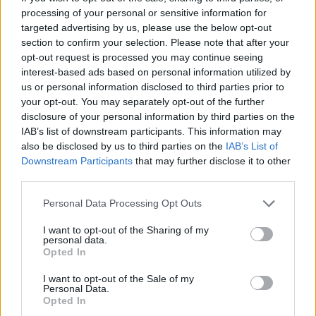
chirurgici. L’economia circolare degli smartphone consente di dare
processing of your personal or sensitive information for
una seconda vita a questi materiali attraverso lo smaltimento
targeted advertising by us, please use the below opt-out
section to confirm your selection. Please note that after your
responsabile dei dispositivi a fine ciclo di vita tramite l’“
urban
opt-out request is processed you may continue seeing
mining
”.
interest-based ads based on personal information utilized by
us or personal information disclosed to third parties prior to
Pensare a lungo termine
your opt-out. You may separately opt-out of the further
disclosure of your personal information by third parties on the
IAB’s list of downstream participants. This information may
Più a lungo si conserva il telefono, meglio è per il pianeta, ma per
also be disclosed by us to third parties on the
IAB’s List of
raggiungere questo obiettivo è importante che la tecnologia con cui
Downstream Participants
that may further disclose it to other
vengono costruiti gli smartphone sia ideata per durare nel tempo e
third parties.
che gli utenti siano incentivati a cambiarli meno frequentemente.
Personal Data Processing Opt Outs
Grazie a Circular e alla sua iniziativa
Seeds of Tomorrow
, i clienti
HMD vengono premiati con “semi” virtuali per aver tenuto i loro
I want to opt-out of the Sharing of my
personal data.
dispositivi più a lungo, semi che vengono poi investiti in iniziative di
Opted In
sostenibilità in tutto il mondo, tra cui la piantumazione di alberi e la
I want to opt-out of the Sale of my
bonifica di fiumi. Chi conserva un telefono per tre anni, ad esempio,
Personal Data.
può piantare oltre 200 alberi o, in alternativa, con un solo seme può
Opted In
rimuovere 3,75 kg di plastica dai fiumi, ossia l’equivalente di 375