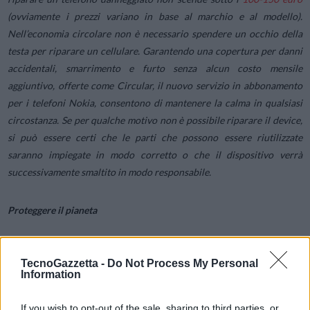
(ovviamente i prezzi variano in base al marchio e al modello).
Nell’economia circolare non è necessario spendere un occhio della
testa per riparare un cellulare. Garantendo una copertura per danni
accidentali, smarrimento e furto senza alcun costo mensile
aggiuntivo, offerte come Circular, il nuovo servizio in abbonamento
per i telefoni Nokia, consentono di mantenere la calma in qualsiasi
circostanza. Se per qualche motivo non è possibile riparare il device,
si può essere certi che le parti che possono essere riutilizzate
saranno impiegate in modo corretto o che il dispositivo verrà
successivamente smaltito in modo responsabile.
Proteggere il pianeta
La quantità di materie prime del pianeta è limitata e una parte di
TecnoGazzetta -
Do Not Process My Personal
queste finisce nelle discariche come rifiuti elettronici. Materiali come
Information
argento, rame e indio si stanno rendendo sempre più necessari per
settori quali sanità, veicoli elettrici, energie rinnovabili e impianti
If you wish to opt-out of the sale, sharing to third parties, or