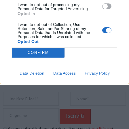
I want to opt-out of processing my
bottiglie.
Personal Data for Targeted Advertising.
Opted In
Condividi questo articolo:
I want to opt-out of Collection, Use,
Retention, Sale, and/or Sharing of my
Personal Data that Is Unrelated with the
E-mail
LinkedIn
Facebook
X
Purposes for which it was collected.
Opted Out
Mastodon
Telegram
WhatsApp
CONFIRM
Stampa
Altro
Vuoi ricevere gli aggiornamenti delle news di TecnoGazzetta?
Data Deletion
Data Access
Privacy Policy
Inserisci nome ed indirizzo E-Mail:
Acconsento al trattamento dei dati personali (
Info Privacy
)