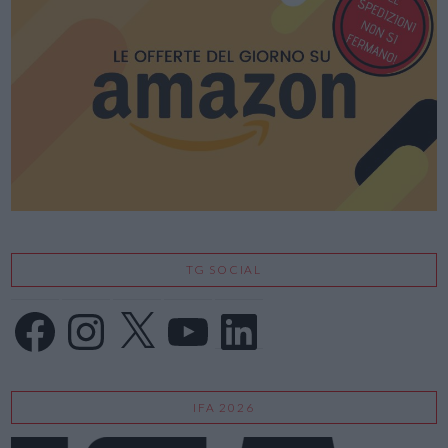
TG SOCIAL
Facebook
Instagram
X
YouTube
LinkedIn
IFA 2026