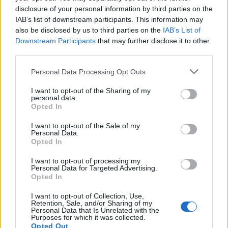
disclosure of your personal information by third parties on the
wireless AIRVOOC da 50 W e a un sistema di fotocamere Hasselblad
IAB’s list of downstream participants. This information may
di quarta generazione.
also be disclosed by us to third parties on the
IAB’s List of
Downstream Participants
that may further disclose it to other
third parties.
Progettato per offrire un’esperienza di gioco di altissimo livello,
OnePlus 12R
è il primo modello della serie R di OnePlus disponibile
Personal Data Processing Opt Outs
al di fuori di India e Cina. Lo smartphone sarà lanciato nelle opzioni
di colore Cool Blue e Iron Gray.
I want to opt-out of the Sharing of my
personal data.
Opted In
Condividi questo articolo:
I want to opt-out of the Sale of my
Personal Data.
E-mail
LinkedIn
Facebook
X
Opted In
Mastodon
Telegram
WhatsApp
I want to opt-out of processing my
Personal Data for Targeted Advertising.
Opted In
Stampa
Altro
I want to opt-out of Collection, Use,
Retention, Sale, and/or Sharing of my
Vuoi ricevere gli aggiornamenti delle news di TecnoGazzetta?
Personal Data that Is Unrelated with the
Purposes for which it was collected.
Inserisci nome ed indirizzo E-Mail:
Opted Out