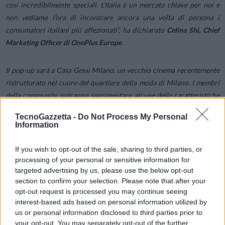
così incredibilmente speciali. L’Italia è un mercato chiave per noi e
non vediamo l’ora di incontrare ancora una volta di persona i
consumatori italiani più affezionati
“, ha dichiarato
Celina Shi, Chief
Marketing Officer di OnePlus Europe
.
Il pop-up sarà a Casa Gessi Milano, un vecchio cinema recentemente
ristrutturato nel cuore del quartiere della moda di Milano. I membri
della community potranno sperimentare alcune delle caratteristiche
principali della serie OnePlus 12 in questo bellissimo spazio, che
TecnoGazzetta -
Do Not Process My Personal
offrirà anche dimostrazione dal vivo del display AquaTouch che
Information
rimane reattivo anche quando è bagnato e molto altro. Inoltre,
OnePlus offrirà alla Community rinfreschi, bevande e
If you wish to opt-out of the sale, sharing to third parties, or
intrattenimento dal vivo.
processing of your personal or sensitive information for
targeted advertising by us, please use the below opt-out
section to confirm your selection. Please note that after your
OnePlus 12
promette agli utenti un’esperienza senza precedenti,
opt-out request is processed you may continue seeing
grazie all’ultimo chipset Snapdragon 8 Gen 3, al proprio Trinity
interest-based ads based on personal information utilized by
Engine, a un display AMOLED Super Fluid ProXDR con risoluzione
us or personal information disclosed to third parties prior to
your opt-out. You may separately opt-out of the further
2K e 120 Hz, alla ricarica SUPERVOOC da 100 W, alla ricarica