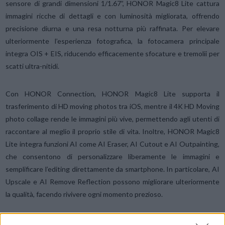
sensore di grandi dimensioni 1/1.67”, HONOR Magic8 Lite cattura
immagini ricche di dettagli e con luminosità migliorata, offrendo
precisione diurna e una resa notturna più raffinata. Per elevare
ulteriormente l’esperienza fotografica, la fotocamera principale
integra OIS + EIS, riducendo efficacemente sfocature e tremolii per
scatti ultra-nitidi.
Con HONOR Connection, HONOR Magic8 Lite supporta il
trasferimento di HD moving photos tra iOS, mentre il 4K HD Moving
photo collage rende le immagini più vive, permettendo agli utenti di
raccontare al meglio il proprio stile di vita. Inoltre, HONOR Magic8
Lite integra funzioni AI come AI Eraser, AI Cutout e AI Outpainting,
che consentono di personalizzare liberamente le immagini e
semplificare l’editing direttamente da smartphone. In particolare, AI
Upscale e AI Remove Reflection possono migliorare ulteriormente
la qualità, facendo rivivere ogni momento prezioso.
Tecnologia display eccezionale per un’immersione