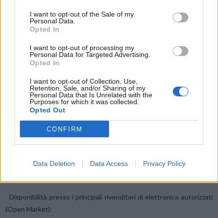
generazione precedente, le prestazioni GPU aumentano del 29% e
I want to opt-out of the Sale of my
quelle CPU dell’11%.17
Personal Data.
Opted In
L’efficienza è supportata anche dall’innovativa HONOR RAM Turbo
I want to opt-out of processing my
Personal Data for Targeted Advertising.
Technology, che offre un’esperienza equivalente a 16GB RAM (8GB
Opted In
physical + 8GB virtual).18 Questo assicura prestazioni fluide anche
dopo un uso prolungato, rendendo multitasking e passaggi tra app
I want to opt-out of Collection, Use,
Retention, Sale, and/or Sharing of my
semplici e immediati. Inoltre, HONOR Magic8 Lite offre fino a 512GB
Personal Data that Is Unrelated with the
Purposes for which it was collected.
di memoria interna,19 con ampio spazio per conservare anni di
Opted Out
ricordi.
CONFIRM
Colori, prezzo e disponibilità
Per soddisfare gusti e stili diversi, HONOR Magic8 Lite è disponibile
Data Deletion
Data Access
Privacy Policy
in 2 colorazioni: Forest Green e Midnight Black.
Disponibilità presso i principali rivenditori di elettronica autorizzati
(Open Market):