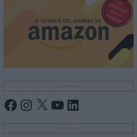
TG SOCIAL
Facebook
Instagram
X
YouTube
LinkedIn
IFA 2026