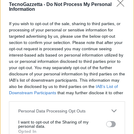
TecnoGazzetta -
Do Not Process My Personal
totale
Information
HONOR Magic8 Lite è dotato di un 6.79-inch Eye-comfort OLED
Display,11 con supporto a 1.07 billion colors e risoluzione molto alta
If you wish to opt-out of the sale, sharing to third parties, or
1.5K,12 per colori brillanti e dettagli sorprendenti. Le Flagship 1.3mm
processing of your personal or sensitive information for
targeted advertising by us, please use the below opt-out
Ultra-Narrow Bezels ridefiniscono i confini visivi, offrendo un 94.6%
section to confirm your selection. Please note that after your
Screen-to-body ratio.13 Grazie ai nuovi Deuterated Organic Light-
opt-out request is processed you may continue seeing
Emitting Materials e al refresh rate 120Hz,14 il display garantisce
interest-based ads based on personal information utilized by
movimenti estremamente fluidi e una reattività superiore. Inoltre,
us or personal information disclosed to third parties prior to
assicura una visione nitida con una luminosità di picco HDR leader di
your opt-out. You may separately opt-out of the further
settore fino a 6000nits.15 HONOR Magic8 Lite garantisce anche un
disclosure of your personal information by third parties on the
IAB’s list of downstream participants. This information may
elevato comfort visivo grazie a funzioni come 3840Hz PWM Risk-
also be disclosed by us to third parties on the
IAB’s List of
free Dimming,16 Circadian Night Display, AI Defocus Display,
Downstream Participants
that may further disclose it to other
Dynamic Dimming e Hardware Level Low Blue Light.
third parties.
Personal Data Processing Opt Outs
Hardware potenziato per prestazioni superiori
Grazie a Snapdragon 6 Gen 4, HONOR Magic8 Lite offre una nuova
I want to opt-out of the Sharing of my
personal data.
fluidità di sistema e prestazioni grafiche più elevate. Rispetto alla
Opted In