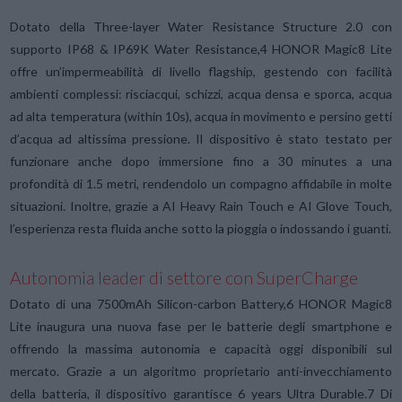
Dotato della Three-layer Water Resistance Structure 2.0 con
supporto IP68 & IP69K Water Resistance,4 HONOR Magic8 Lite
offre un’impermeabilità di livello flagship, gestendo con facilità
ambienti complessi: risciacqui, schizzi, acqua densa e sporca, acqua
ad alta temperatura (within 10s), acqua in movimento e persino getti
d’acqua ad altissima pressione. Il dispositivo è stato testato per
funzionare anche dopo immersione fino a 30 minutes a una
profondità di 1.5 metri, rendendolo un compagno affidabile in molte
situazioni. Inoltre, grazie a AI Heavy Rain Touch e AI Glove Touch,
l’esperienza resta fluida anche sotto la pioggia o indossando i guanti.
Autonomia leader di settore con SuperCharge
Dotato di una 7500mAh Silicon-carbon Battery,6 HONOR Magic8
Lite inaugura una nuova fase per le batterie degli smartphone e
offrendo la massima autonomia e capacità oggi disponibili sul
mercato. Grazie a un algoritmo proprietario anti-invecchiamento
della batteria, il dispositivo garantisce 6 years Ultra Durable.7 Di