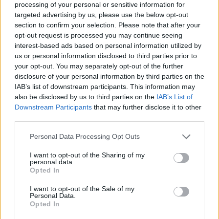
per adulti o di permettere l’accesso solo a un insieme specifico di siti
processing of your personal or sensitive information for
targeted advertising by us, please use the below opt-out
consentiti.
section to confirm your selection. Please note that after your
opt-out request is processed you may continue seeing
Siri
è ancora più piacevole da ascoltare con le
nuove voci maschili
interest-based ads based on personal information utilized by
e femminili,
e include l’integrazione della ricerca su Twitter per
us or personal information disclosed to third parties prior to
your opt-out. You may separately opt-out of the further
chiedere a Siri cosa dice la gente su Twitter. Siri integra anche
disclosure of your personal information by third parties on the
Wikipedia, per accedere al sito di riferimento più famoso del mondo.
IAB’s list of downstream participants. This information may
E offre inoltre la ricerca web Bing all’interno dell’app e la possibilità di
also be disclosed by us to third parties on the
IAB’s List of
modificare le impostazioni del dispositivo e di ascoltare i messaggi
Downstream Participants
that may further disclose it to other
vocali.
third parties.
Personal Data Processing Opt Outs
L’
app Musica
ha un nuovo, bellissimo design e include
iTunes Radio
,
I want to opt-out of the Sharing of my
un nuovo servizio di Internet radio gratuito con oltre 200 stazioni e
personal data.
un incredibile catalogo di musica dall’iTunes Store, con funzioni che
Opted In
solo iTunes è in grado di offrire. iTunes Radio è il modo migliore di
I want to opt-out of the Sale of my
scoprire nuova musica. Quando l’utente si sintonizza su iTunes
Personal Data.
Opted In
Radio dall’iPhone, iPad, iPod touch, Mac, PC o Apple TV, potrà
accedere a stazioni ispirate alla musica che ascolta abitualmente, a