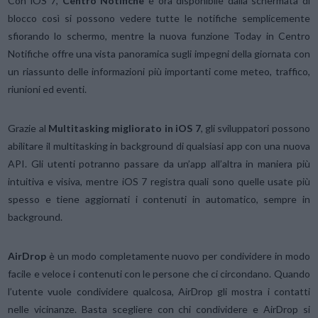
Con iOS 7,
Centro Notifiche
è ora disponibile dalla schermata di
blocco così si possono vedere tutte le notifiche semplicemente
sfiorando lo schermo, mentre la nuova funzione Today in Centro
Notifiche offre una vista panoramica sugli impegni della giornata con
un riassunto delle informazioni più importanti come meteo, traffico,
riunioni ed eventi.
Grazie al
Multitasking migliorato in iOS 7
, gli sviluppatori possono
abilitare il multitasking in background di qualsiasi app con una nuova
API. Gli utenti potranno passare da un’app all’altra in maniera più
intuitiva e visiva, mentre iOS 7 registra quali sono quelle usate più
spesso e tiene aggiornati i contenuti in automatico, sempre in
background.
AirDrop
è un modo completamente nuovo per condividere in modo
facile e veloce i contenuti con le persone che ci circondano. Quando
l’utente vuole condividere qualcosa, AirDrop gli mostra i contatti
nelle vicinanze. Basta scegliere con chi condividere e AirDrop si