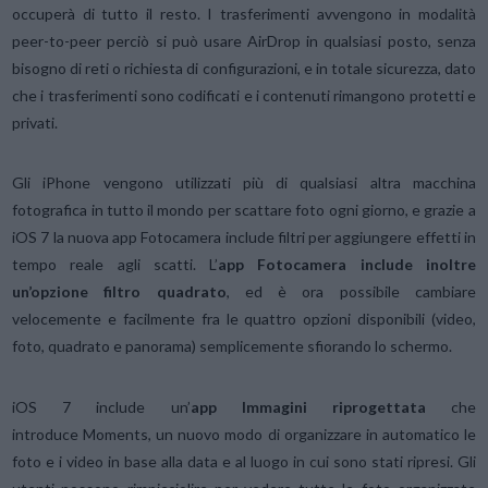
occuperà di tutto il resto. I trasferimenti avvengono in modalità
peer-to-peer perciò si può usare AirDrop in qualsiasi posto, senza
bisogno di reti o richiesta di configurazioni, e in totale sicurezza, dato
che i trasferimenti sono codificati e i contenuti rimangono protetti e
privati.
Gli iPhone vengono utilizzati più di qualsiasi altra macchina
fotografica in tutto il mondo per scattare foto ogni giorno, e grazie a
iOS 7 la nuova app Fotocamera include filtri per aggiungere effetti in
tempo reale agli scatti. L’
app Fotocamera include inoltre
un’opzione filtro quadrato
, ed è ora possibile cambiare
velocemente e facilmente fra le quattro opzioni disponibili (video,
foto, quadrato e panorama) semplicemente sfiorando lo schermo.
iOS 7 include un’
app Immagini riprogettata
che
introduce Moments, un nuovo modo di organizzare in automatico le
foto e i video in base alla data e al luogo in cui sono stati ripresi. Gli