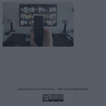
REALIZZATO DA MONDO3 S.R.L. - PARTITA IVA 06039210486