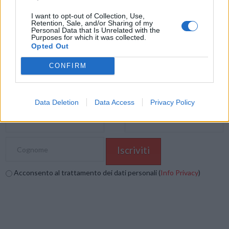
E-mail
LinkedIn
Facebook
X
I want to opt-out of Collection, Use,
Retention, Sale, and/or Sharing of my
Mastodon
Telegram
WhatsApp
Personal Data that Is Unrelated with the
Purposes for which it was collected.
Stampa
Altro
Opted Out
CONFIRM
Vuoi ricevere gli aggiornamenti delle news di TecnoGazzetta?
Inserisci nome ed indirizzo E-Mail:
Data Deletion
Data Access
Privacy Policy
Acconsento al trattamento dei dati personali (
Info Privacy
)