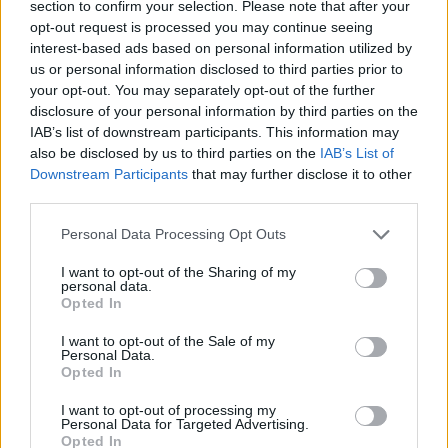
section to confirm your selection. Please note that after your
opt-out request is processed you may continue seeing
interest-based ads based on personal information utilized by
“Abbiamo continuato ad operare in modo aggressivo sul nostro
us or personal information disclosed to third parties prior to
programma di ritorno del capitale, spendendo oltre 20 miliardi di
your opt-out. You may separately opt-out of the further
dollari nel trimestre e portando l’ammontare complessivo del ritorno
disclosure of your personal information by third parties on the
di capitale a quota 94 miliardi di dollar
i.”
IAB’s list of downstream participants. This information may
also be disclosed by us to third parties on the
IAB’s List of
Downstream Participants
that may further disclose it to other
Apple fornisce la seguente guidance per il primo trimestre del
third parties.
proprio anno fiscale 2015:
Personal Data Processing Opt Outs
fatturato fra i 63,5 miliardi di dollari e i 66,5 miliardi di dollari
I want to opt-out of the Sharing of my
personal data.
margine lordo fra il 37,5 percento e il 38,5 percento
Opted In
spese operative fra i 5,4 miliardi di dollari e i 5,5 miliardi di dollari
altre entrate/(spese) di 325 milioni di dollari
I want to opt-out of the Sale of my
Personal Data.
aliquota fiscale del 26,5 percento
Opted In
I want to opt-out of processing my
Condividi questo articolo:
Personal Data for Targeted Advertising.
Opted In