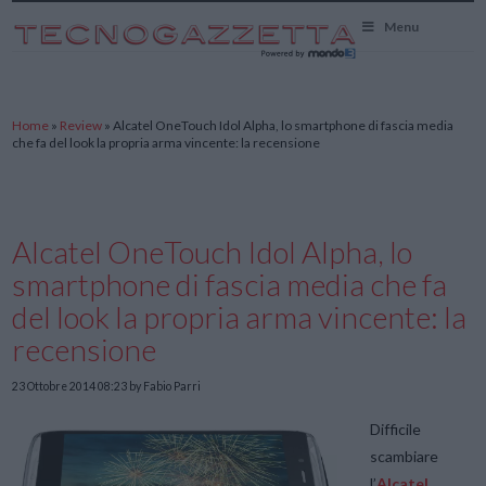
TecnoGazzetta
Menu
Home
»
Review
»
Alcatel OneTouch Idol Alpha, lo smartphone di fascia media
che fa del look la propria arma vincente: la recensione
Alcatel OneTouch Idol Alpha, lo
smartphone di fascia media che fa
del look la propria arma vincente: la
recensione
23 Ottobre 2014 08:23
by Fabio Parri
Difficile
scambiare
l’
Alcatel