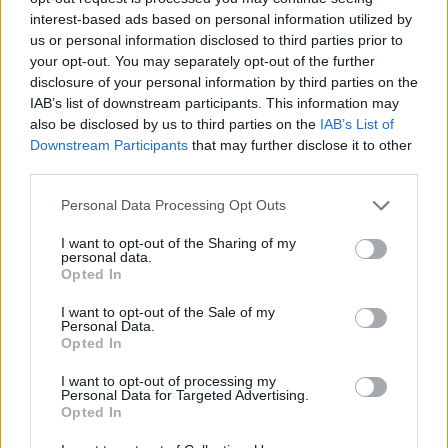
interest-based ads based on personal information utilized by
us or personal information disclosed to third parties prior to
Specifiche
your opt-out. You may separately opt-out of the further
disclosure of your personal information by third parties on the
IAB’s list of downstream participants. This information may
Per quel che riguarda le specifiche tecniche, l’Alpha si situa nella
also be disclosed by us to third parties on the
IAB’s List of
fascia media del mercato. Il telefono è equipaggiato con una CPU
Downstream Participants
that may further disclose it to other
quad-core
Mediatek MT6589
con
clock da 1,2 Ghz
, ottimo per
third parties.
applicazioni di tutti i giorni, mentre un po’ meno adatta ai giochi. Le
Personal Data Processing Opt Outs
prestazioni rilevate da Antutu situano il dispositivo di Alcatel
appena al di sotto di quelle di un Samsung Galaxy S3.
I want to opt-out of the Sharing of my
personal data.
Opted In
Presenti di serie
16Gb
di memoria (non espandibili) dedicata allo
I want to opt-out of the Sale of my
storage di dati e applicazioni, di cui
13,3 sono disponibili all’utente
.
Personal Data.
La RAM è invece di
1GB
. In termini di connettività,
mancano
, come
Opted In
già accennato in precedenza,
LTE ed NFC
. L’antenna GPS, se
I want to opt-out of processing my
utilizzata senza a-GPS,
impiega un po’ di tempo ad agganciare il
Personal Data for Targeted Advertising.
Opted In
segnale dei satelliti
, ma nel complesso non si tratta di una lacuna
importante.