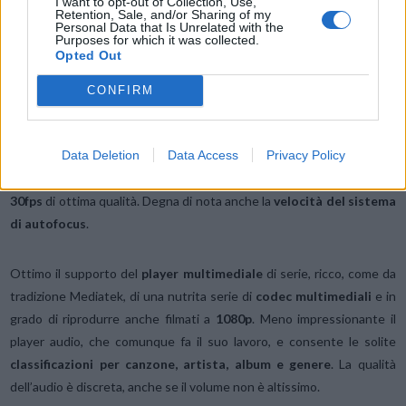
I want to opt-out of Collection, Use,
Retention, Sale, and/or Sharing of my
Personal Data that Is Unrelated with the
Purposes for which it was collected.
Per quel che riguarda il
comparto fotografico
, l’Alcatel OneTouch
Opted Out
Idol Alpha è equipaggiato con una fotocamera posteriore da
13-
megapixel
dotata di
flash LED singolo e autofocus
e di una
CONFIRM
fotocamera posteriore da 1,3 megapixel
. La qualità delle
immagini
è discreta
. Migliora se se si sceglie di utilizzare la
modalità
Data Deletion
Data Access
Privacy Policy
HDR
, a scapito però della velocità di scatto. Decisamente migliore la
qualità dei
video
: è possibile effettuare
registrazioni a 1080p a
30fps
di ottima qualità. Degna di nota anche la
velocità del sistema
di autofocus
.
Ottimo il supporto del
player multimediale
di serie, ricco, come da
tradizione Mediatek, di una nutrita serie di
codec multimediali
e in
grado di riprodurre anche filmati a
1080p
. Meno impressionante il
player audio, che comunque fa il suo lavoro, e consente le solite
classificazioni per canzone, artista, album e genere
. La qualità
dell’audio è discreta, anche se il volume non è altissimo.