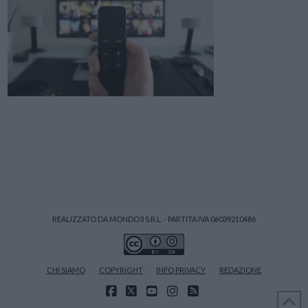
REALIZZATO DA MONDO3 S.R.L. - PARTITA IVA 06039210486
CHI SIAMO
COPYRIGHT
INFO PRIVACY
REDAZIONE
FACEBOOK
X
YOUTUBE
INSTAGRAM
RSS