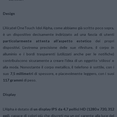
Design
L’Alcatel OneTouch Idol Alpha, come abbiamo già scritto poco sopra,
è un dispositivo decisamente indirizzato ad una fascia di utenti
particolarmente attenta all’aspetto estetico
dei propri
dispositivi. L’estrema precisione delle sue rifiniture, il corpo in
alluminio e i bordi trasparenti (utilizzati anche per le notifiche)
contribuiscono sicuramente a creare l’idea di un oggetto ‘stiloso’ e
alla moda. Nonostante il corpo metallico, il telefono è sottile, con i
suo
7,5 millimetri
di spessore, e piacevolmente leggero, con i suoi
117 grammi
di peso.
Display
L’Alpha è dotato di
un display IPS da 4,7 pollici HD (1280 x 720, 312
ppi)
, capace di colori più che discreti ma un po’ carente alla luce del