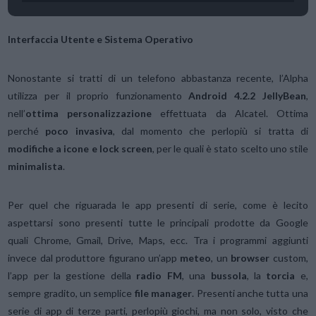
Interfaccia Utente e Sistema Operativo
Nonostante si tratti di un telefono abbastanza recente, l’Alpha
utilizza per il proprio funzionamento
Android 4.2.2 JellyBean
,
nell’
ottima personalizzazione
effettuata da Alcatel. Ottima
perché
poco invasiva
, dal momento che perlopiù si tratta di
modifiche a icone e lock screen
, per le quali è stato scelto uno stile
minimalista
.
Per quel che riguarada le app presenti di serie, come è lecito
aspettarsi sono presenti tutte le principali prodotte da Google
quali Chrome, Gmail, Drive, Maps, ecc. Tra i programmi aggiunti
invece dal produttore figurano un’app
meteo
, un
browser
custom,
l’app per la gestione della
radio FM
, una
bussola
, la
torcia
e,
sempre gradito, un semplice
file manager
. Presenti anche tutta una
serie di app di terze parti, perlopiù giochi, ma non solo, visto che