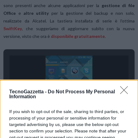
sono presenti anche alcune applicazioni per la
gestione di file
Office
e
altre utility
per la gestione del backup e non solo,
realizzate da Alcatel. La tastiera installata di serie è l’ottima
SwiftKey
, che suggeriamo di aggiornare subito con la nuova
versione, visto che ora è
disponibile gratuitamente
.
TecnoGazzetta -
Do Not Process My Personal
Information
If you wish to opt-out of the sale, sharing to third parties, or
processing of your personal or sensitive information for
targeted advertising by us, please use the below opt-out
section to confirm your selection. Please note that after your
opt-out request is processed you may continue seeing