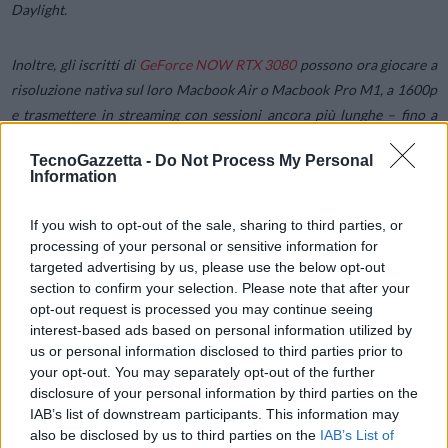
Daylight
.
Inoltre, gli iscritti di
GeForce NOW RTX 3080
possono ora giocare a
risoluzione nativa sul loro Macbook Air o Macbook Pro M1, a 1600p
e trasmettere in streaming con sessioni ancora più lunghe – fino a
otto ore. E con RTX ON i membri RTX 3080 e Priority possono
TecnoGazzetta -
Do Not Process My Personal
sperimentare giochi come
Cyberpunk 2077
e
Control
con ray tracing
Information
in real time, senza la necessità dell‘aggiornamento a PC.
If you wish to opt-out of the sale, sharing to third parties, or
Il tuo Mac ora può eseguire Crysis
processing of your personal or sensitive information for
targeted advertising by us, please use the below opt-out
section to confirm your selection. Please note that after your
Pronto per la battaglia finale sul tuo Mac? Per un tempo limitato
opt-out request is processed you may continue seeing
puoi ottenere una copia di Crysis Remastered gratuitamente con
interest-based ads based on personal information utilized by
alcuni
abbonamenti GeForce NOW
. Acquistando un abbonamento
us or personal information disclosed to third parties prior to
your opt-out. You may separately opt-out of the further
Priority di sei mesi o il nuovo abbonamento GeForce NOW RTX
disclosure of your personal information by third parties on the
3080 si ottiene un codice riscattabile gratuitamente per Crysis
IAB’s list of downstream participants. This information may
Remastered sull’
Epic Games Store
. Si applicano termini e condizioni.
also be disclosed by us to third parties on the
IAB’s List of