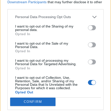
Downstream Participants
that may further disclose it to other
third parties.
Personal Data Processing Opt Outs
Condividi questo articolo:
I want to opt-out of the Sharing of my
personal data.
E-mail
LinkedIn
Facebook
X
Opted In
Mastodon
Telegram
WhatsApp
I want to opt-out of the Sale of my
Personal Data.
Stampa
Altro
Opted In
I want to opt-out of processing my
Personal Data for Targeted Advertising.
Vuoi ricevere gli aggiornamenti delle news di TecnoGazzetta?
Opted In
Inserisci nome ed indirizzo E-Mail:
I want to opt-out of Collection, Use,
Retention, Sale, and/or Sharing of my
Personal Data that Is Unrelated with the
Purposes for which it was collected.
Opted Out
CONFIRM