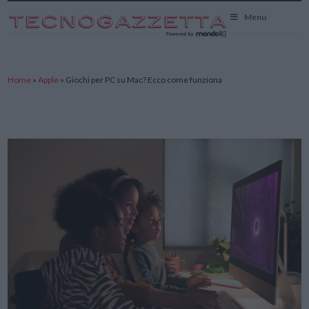
TecnoGazzetta
Menu
Home
»
Apple
»
Giochi per PC su Mac? Ecco come funziona