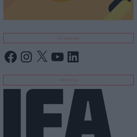
TG SOCIAL
Facebook
Instagram
X
YouTube
LinkedIn
IFA 2026