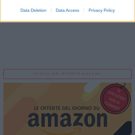
Acconsento al trattamento dei dati personali (
Info Privacy
)
Data Deletion
Data Access
Privacy Policy
LE MIGLIORI OFFERTE AMAZON